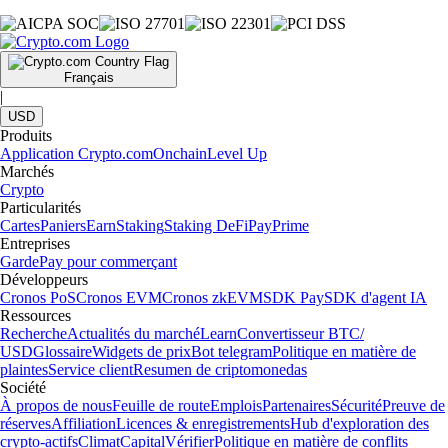
Français
|
USD
Produits
Application Crypto.com
Onchain
Level Up
Marchés
Crypto
Particularités
Cartes
Paniers
Earn
Staking
Staking DeFi
Pay
Prime
Entreprises
Garde
Pay pour commerçant
Développeurs
Cronos PoS
Cronos EVM
Cronos zkEVM
SDK Pay
SDK d'agent IA
Ressources
Recherche
Actualités du marché
Learn
Convertisseur BTC/
USD
Glossaire
Widgets de prix
Bot telegram
Politique en matière de
plaintes
Service client
Resumen de criptomonedas
Société
À propos de nous
Feuille de route
Emplois
Partenaires
Sécurité
Preuve de
réserves
Affiliation
Licences & enregistrements
Hub d'exploration des
crypto-actifs
Climat
Capital
Vérifier
Politique en matière de conflits