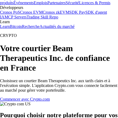
produits
Événements
Emplois
Partenaires
Sécurité
Licences & Permis
Développeurs
Cronos PoS
Cronos EVM
Cronos zkEVM
SDK Pay
SDK d'agent
IA
MCP Servers
Trading Skill Repo
Learn
Learn
Bitcoin
Recherche
Actualités du marché
CRYPTO
Votre courtier Beam
Therapeutics Inc. de confiance
en France
Choisissez un courtier Beam Therapeutics Inc. aux tarifs clairs et à
l'exécution simple. L'application Crypto.com vous connecte facilement
au marché pour gérer votre portefeuille.
Commencer avec Crypto.com
Pourquoi choisir notre plateforme pour vos