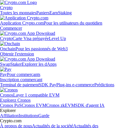
Crypto
Toutes les monnaies
Paniers
Earn
Staking
Application Crypto.com
Pour les utilisateurs du quotidien
Commencer
Crypto
Carte Visa prépayée
Level Up
Onchain
Pour les passionnés de Web3
Obtenir l'extension
Swap
Staker
Explorer les dApps
Pay
Pour commerçants
Inscription commerçant
Terminal de paiement
SDK Pay
Plug-ins e-commerce
Prédictions
Cronos
Layer 1 compatible EVM
Explorez Cronos
Cronos PoS
Cronos EVM
Cronos zkEVM
SDK d'agent IA
Explorer
Affiliation
Institutions
Garde
Crypto.com
À propos de nous
Actualités de la société
Actualités des