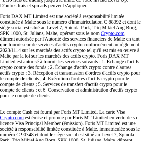
D'autres frais et spreads peuvent s'appliquer.
Foris DAX MT Limited est une société à responsabilité limitée
constituée à Malte sous le numéro d'immatriculation C 88392 et dont le
siège social est situé au Level 7, Spinola Park, Triq Mikiel Ang Borg,
SPK 1000, St. Julians, Malte, opérant sous le nom
Crypto.com
,
dûment autorisée par l'Autorité des services financiers de Malte en tant
que fournisseur de services d'actifs crypto conformément au règlement
2023/1114 sur les marchés des actifs crypto tel qu'il est mis en œuvre à
Malte par la loi sur les marchés des actifs crypto. Foris DAX MT
Limited est autorisé à fournir les services suivants : 1. Échange d'actifs
crypto contre des fonds ; 2. Échange d'actifs crypto contre d'autres
actifs crypto ; 3. Réception et transmission d'ordres d'actifs crypto pour
le compte de clients ; 4. Exécution d'ordres d'actifs crypto pour le
compte de clients ; 5. Services de transfert d'actifs crypto pour le
compte de clients ; et 6. Conservation et administration d'actifs crypto
pour le compte de clients.
Le compte Cash est fourni par Foris MT Limited. La carte Visa
Crypto.com
est émise et promue par Foris MT Limited en vertu de sa
licence Visa Principal Member (émission). Foris MT Limited est une
société à responsabilité limitée constituée à Malte, immatriculée sous le
numéro C 90348 et dont le siège social est situé au Level 7, Spinola
Park, Triq Mikiel Ang Borg, SPK 1000, St. Julians, Malte, dûment