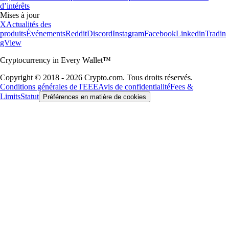
d’intérêts
Mises à jour
X
Actualités des
produits
Événements
Reddit
Discord
Instagram
Facebook
Linkedin
Tradin
gView
Cryptocurrency in Every Wallet™
Copyright © 2018 - 2026 Crypto.com. Tous droits réservés.
Conditions générales de l'EEE
Avis de confidentialité
Fees &
Limits
Statut
Préférences en matière de cookies