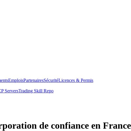
ents
Emplois
Partenaires
Sécurité
Licences & Permis
P Servers
Trading Skill Repo
poration de confiance en France