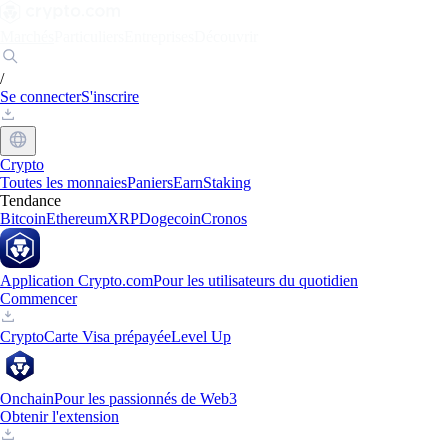
Marchés
Particuliers
Entreprises
Découvrir
/
Se connecter
S'inscrire
Crypto
Toutes les monnaies
Paniers
Earn
Staking
Tendance
Bitcoin
Ethereum
XRP
Dogecoin
Cronos
Application Crypto.com
Pour les utilisateurs du quotidien
Commencer
Crypto
Carte Visa prépayée
Level Up
Onchain
Pour les passionnés de Web3
Obtenir l'extension