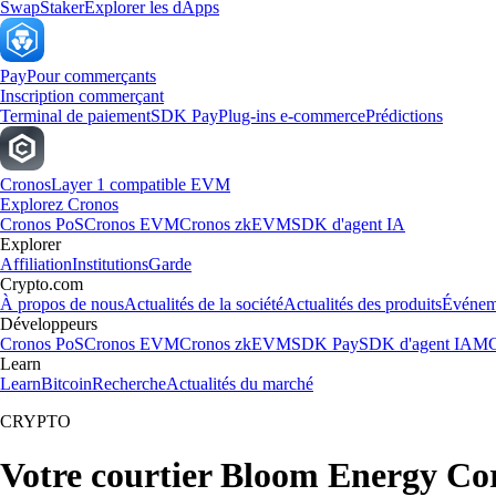
Swap
Staker
Explorer les dApps
Pay
Pour commerçants
Inscription commerçant
Terminal de paiement
SDK Pay
Plug-ins e-commerce
Prédictions
Cronos
Layer 1 compatible EVM
Explorez Cronos
Cronos PoS
Cronos EVM
Cronos zkEVM
SDK d'agent IA
Explorer
Affiliation
Institutions
Garde
Crypto.com
À propos de nous
Actualités de la société
Actualités des produits
Événem
Développeurs
Cronos PoS
Cronos EVM
Cronos zkEVM
SDK Pay
SDK d'agent IA
MC
Learn
Learn
Bitcoin
Recherche
Actualités du marché
CRYPTO
Votre courtier Bloom Energy Cor