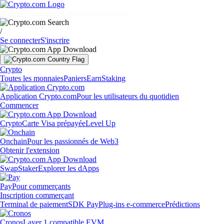
Marchés
Particuliers
Entreprises
Découvrir
/
Se connecter
S'inscrire
Crypto
Toutes les monnaies
Paniers
Earn
Staking
Application Crypto.com
Pour les utilisateurs du quotidien
Commencer
Crypto
Carte Visa prépayée
Level Up
Onchain
Pour les passionnés de Web3
Obtenir l'extension
Swap
Staker
Explorer les dApps
Pay
Pour commerçants
Inscription commerçant
Terminal de paiement
SDK Pay
Plug-ins e-commerce
Prédictions
Cronos
Layer 1 compatible EVM