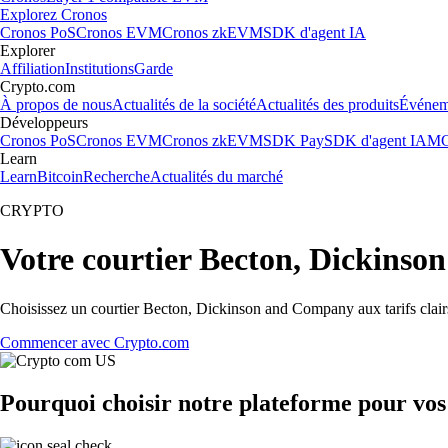
Explorez Cronos
Cronos PoS
Cronos EVM
Cronos zkEVM
SDK d'agent IA
Explorer
Affiliation
Institutions
Garde
Crypto.com
À propos de nous
Actualités de la société
Actualités des produits
Événem
Développeurs
Cronos PoS
Cronos EVM
Cronos zkEVM
SDK Pay
SDK d'agent IA
MC
Learn
Learn
Bitcoin
Recherche
Actualités du marché
CRYPTO
Votre courtier Becton, Dickins
Choisissez un courtier Becton, Dickinson and Company aux tarifs clairs
Commencer avec Crypto.com
Pourquoi choisir notre plateforme pour vo