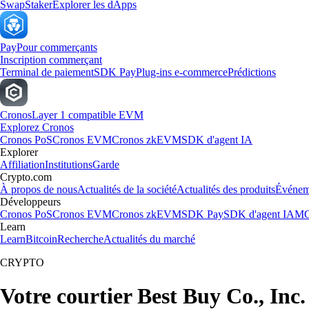
Swap
Staker
Explorer les dApps
Pay
Pour commerçants
Inscription commerçant
Terminal de paiement
SDK Pay
Plug-ins e-commerce
Prédictions
Cronos
Layer 1 compatible EVM
Explorez Cronos
Cronos PoS
Cronos EVM
Cronos zkEVM
SDK d'agent IA
Explorer
Affiliation
Institutions
Garde
Crypto.com
À propos de nous
Actualités de la société
Actualités des produits
Événem
Développeurs
Cronos PoS
Cronos EVM
Cronos zkEVM
SDK Pay
SDK d'agent IA
MC
Learn
Learn
Bitcoin
Recherche
Actualités du marché
CRYPTO
Votre courtier Best Buy Co., Inc