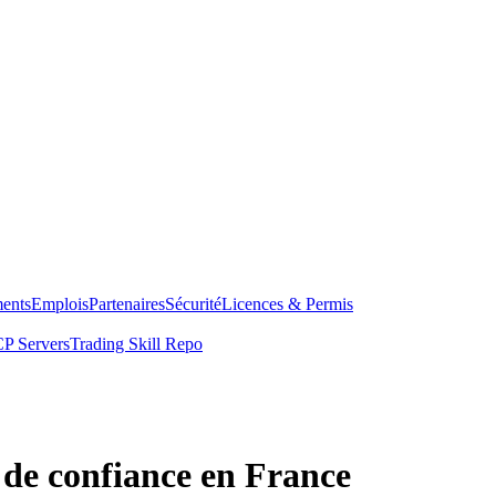
ents
Emplois
Partenaires
Sécurité
Licences & Permis
P Servers
Trading Skill Repo
. de confiance en France