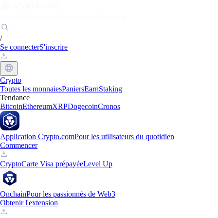
Marchés
Particuliers
Entreprises
Découvrir
/
Se connecter
S'inscrire
Crypto
Toutes les monnaies
Paniers
Earn
Staking
Tendance
Bitcoin
Ethereum
XRP
Dogecoin
Cronos
Application Crypto.com
Pour les utilisateurs du quotidien
Commencer
Crypto
Carte Visa prépayée
Level Up
Onchain
Pour les passionnés de Web3
Obtenir l'extension