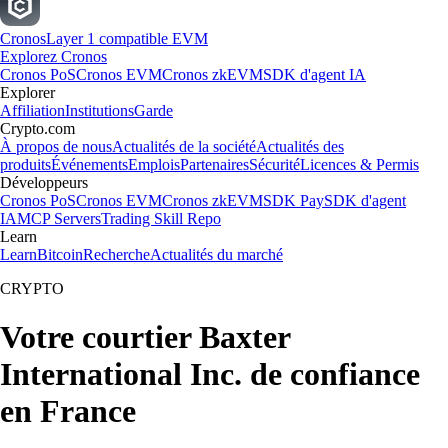
Cronos
Layer 1 compatible EVM
Explorez Cronos
Cronos PoS
Cronos EVM
Cronos zkEVM
SDK d'agent IA
Explorer
Affiliation
Institutions
Garde
Crypto.com
À propos de nous
Actualités de la société
Actualités des
produits
Événements
Emplois
Partenaires
Sécurité
Licences & Permis
Développeurs
Cronos PoS
Cronos EVM
Cronos zkEVM
SDK Pay
SDK d'agent
IA
MCP Servers
Trading Skill Repo
Learn
Learn
Bitcoin
Recherche
Actualités du marché
CRYPTO
Votre courtier Baxter
International Inc. de confiance
en France