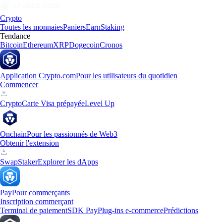
Crypto
Toutes les monnaies
Paniers
Earn
Staking
Tendance
Bitcoin
Ethereum
XRP
Dogecoin
Cronos
Application Crypto.com
Pour les utilisateurs du quotidien
Commencer
Crypto
Carte Visa prépayée
Level Up
Onchain
Pour les passionnés de Web3
Obtenir l'extension
Swap
Staker
Explorer les dApps
Pay
Pour commerçants
Inscription commerçant
Terminal de paiement
SDK Pay
Plug-ins e-commerce
Prédictions