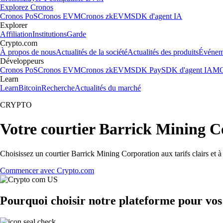
Explorez Cronos
Cronos PoS
Cronos EVM
Cronos zkEVM
SDK d'agent IA
Explorer
Affiliation
Institutions
Garde
Crypto.com
À propos de nous
Actualités de la société
Actualités des produits
Événem
Développeurs
Cronos PoS
Cronos EVM
Cronos zkEVM
SDK Pay
SDK d'agent IA
MC
Learn
Learn
Bitcoin
Recherche
Actualités du marché
CRYPTO
Votre courtier Barrick Mining C
Choisissez un courtier Barrick Mining Corporation aux tarifs clairs et 
Commencer avec Crypto.com
Pourquoi choisir notre plateforme pour vo