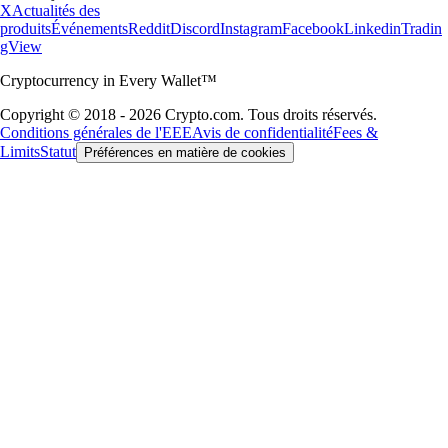
X
Actualités des
produits
Événements
Reddit
Discord
Instagram
Facebook
Linkedin
Tradin
gView
Cryptocurrency in Every Wallet™
Copyright © 2018 - 2026 Crypto.com. Tous droits réservés.
Conditions générales de l'EEE
Avis de confidentialité
Fees &
Limits
Statut
Préférences en matière de cookies