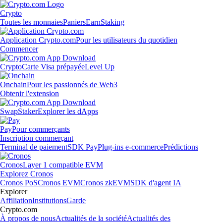
Crypto
Toutes les monnaies
Paniers
Earn
Staking
Application Crypto.com
Pour les utilisateurs du quotidien
Commencer
Crypto
Carte Visa prépayée
Level Up
Onchain
Pour les passionnés de Web3
Obtenir l'extension
Swap
Staker
Explorer les dApps
Pay
Pour commerçants
Inscription commerçant
Terminal de paiement
SDK Pay
Plug-ins e-commerce
Prédictions
Cronos
Layer 1 compatible EVM
Explorez Cronos
Cronos PoS
Cronos EVM
Cronos zkEVM
SDK d'agent IA
Explorer
Affiliation
Institutions
Garde
Crypto.com
À propos de nous
Actualités de la société
Actualités des