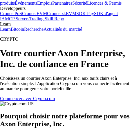
produits
Événements
Emplois
Partenaires
Sécurité
Licences & Permis
Développeurs
Cronos PoS
Cronos EVM
Cronos zkEVM
SDK Pay
SDK d'agent
IA
MCP Servers
Trading Skill Repo
Learn
Learn
Bitcoin
Recherche
Actualités du marché
CRYPTO
Votre courtier Axon Enterprise,
Inc. de confiance en France
Choisissez un courtier Axon Enterprise, Inc. aux tarifs clairs et à
l'exécution simple. L'application Crypto.com vous connecte facilement
au marché pour gérer votre portefeuille.
Commencer avec Crypto.com
Pourquoi choisir notre plateforme pour vos
Axon Enterprise, Inc.