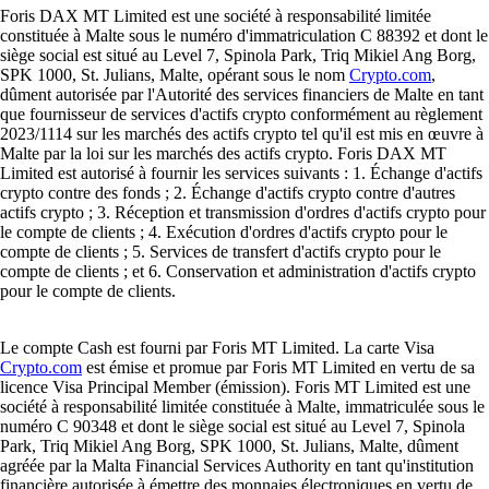
Foris DAX MT Limited est une société à responsabilité limitée
constituée à Malte sous le numéro d'immatriculation C 88392 et dont le
siège social est situé au Level 7, Spinola Park, Triq Mikiel Ang Borg,
SPK 1000, St. Julians, Malte, opérant sous le nom
Crypto.com
,
dûment autorisée par l'Autorité des services financiers de Malte en tant
que fournisseur de services d'actifs crypto conformément au règlement
2023/1114 sur les marchés des actifs crypto tel qu'il est mis en œuvre à
Malte par la loi sur les marchés des actifs crypto. Foris DAX MT
Limited est autorisé à fournir les services suivants : 1. Échange d'actifs
crypto contre des fonds ; 2. Échange d'actifs crypto contre d'autres
actifs crypto ; 3. Réception et transmission d'ordres d'actifs crypto pour
le compte de clients ; 4. Exécution d'ordres d'actifs crypto pour le
compte de clients ; 5. Services de transfert d'actifs crypto pour le
compte de clients ; et 6. Conservation et administration d'actifs crypto
pour le compte de clients.
Le compte Cash est fourni par Foris MT Limited. La carte Visa
Crypto.com
est émise et promue par Foris MT Limited en vertu de sa
licence Visa Principal Member (émission). Foris MT Limited est une
société à responsabilité limitée constituée à Malte, immatriculée sous le
numéro C 90348 et dont le siège social est situé au Level 7, Spinola
Park, Triq Mikiel Ang Borg, SPK 1000, St. Julians, Malte, dûment
agréée par la Malta Financial Services Authority en tant qu'institution
financière autorisée à émettre des monnaies électroniques en vertu de