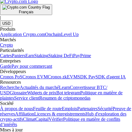
Français
|
USD
Produits
Application Crypto.com
Onchain
Level Up
Marchés
Crypto
Particularités
Cartes
Paniers
Earn
Staking
Staking DeFi
Pay
Prime
Entreprises
Garde
Pay pour commerçant
Développeurs
Cronos PoS
Cronos EVM
Cronos zkEVM
SDK Pay
SDK d'agent IA
Ressources
Recherche
Actualités du marché
Learn
Convertisseur BTC/
USD
Glossaire
Widgets de prix
Bot telegram
Politique en matière de
plaintes
Service client
Resumen de criptomonedas
Société
À propos de nous
Feuille de route
Emplois
Partenaires
Sécurité
Preuve de
réserves
Affiliation
Licences & enregistrements
Hub d'exploration des
crypto-actifs
Climat
Capital
Vérifier
Politique en matière de conflits
d’intérêts
Mises à jour