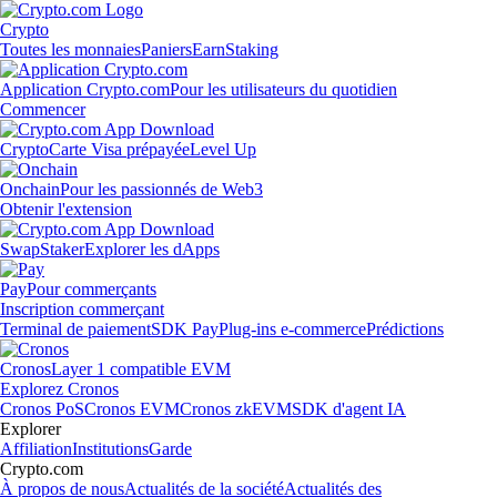
Crypto
Toutes les monnaies
Paniers
Earn
Staking
Application Crypto.com
Pour les utilisateurs du quotidien
Commencer
Crypto
Carte Visa prépayée
Level Up
Onchain
Pour les passionnés de Web3
Obtenir l'extension
Swap
Staker
Explorer les dApps
Pay
Pour commerçants
Inscription commerçant
Terminal de paiement
SDK Pay
Plug-ins e-commerce
Prédictions
Cronos
Layer 1 compatible EVM
Explorez Cronos
Cronos PoS
Cronos EVM
Cronos zkEVM
SDK d'agent IA
Explorer
Affiliation
Institutions
Garde
Crypto.com
À propos de nous
Actualités de la société
Actualités des