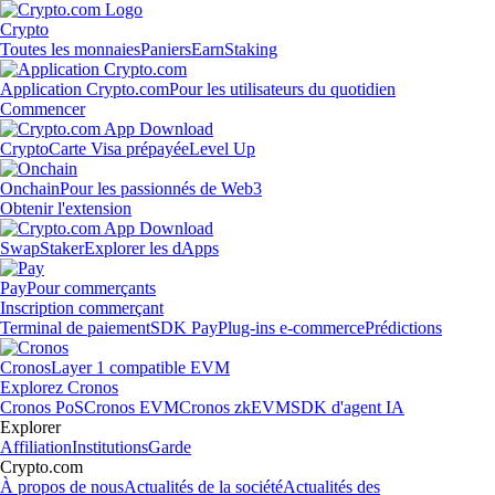
Crypto
Toutes les monnaies
Paniers
Earn
Staking
Application Crypto.com
Pour les utilisateurs du quotidien
Commencer
Crypto
Carte Visa prépayée
Level Up
Onchain
Pour les passionnés de Web3
Obtenir l'extension
Swap
Staker
Explorer les dApps
Pay
Pour commerçants
Inscription commerçant
Terminal de paiement
SDK Pay
Plug-ins e-commerce
Prédictions
Cronos
Layer 1 compatible EVM
Explorez Cronos
Cronos PoS
Cronos EVM
Cronos zkEVM
SDK d'agent IA
Explorer
Affiliation
Institutions
Garde
Crypto.com
À propos de nous
Actualités de la société
Actualités des