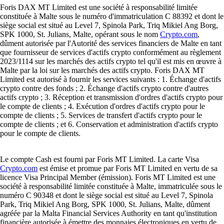
Foris DAX MT Limited est une société à responsabilité limitée
constituée à Malte sous le numéro d'immatriculation C 88392 et dont le
siège social est situé au Level 7, Spinola Park, Triq Mikiel Ang Borg,
SPK 1000, St. Julians, Malte, opérant sous le nom
Crypto.com
,
dûment autorisée par l'Autorité des services financiers de Malte en tant
que fournisseur de services d'actifs crypto conformément au règlement
2023/1114 sur les marchés des actifs crypto tel qu'il est mis en œuvre à
Malte par la loi sur les marchés des actifs crypto. Foris DAX MT
Limited est autorisé à fournir les services suivants : 1. Échange d'actifs
crypto contre des fonds ; 2. Échange d'actifs crypto contre d'autres
actifs crypto ; 3. Réception et transmission d'ordres d'actifs crypto pour
le compte de clients ; 4. Exécution d'ordres d'actifs crypto pour le
compte de clients ; 5. Services de transfert d'actifs crypto pour le
compte de clients ; et 6. Conservation et administration d'actifs crypto
pour le compte de clients.
Le compte Cash est fourni par Foris MT Limited. La carte Visa
Crypto.com
est émise et promue par Foris MT Limited en vertu de sa
licence Visa Principal Member (émission). Foris MT Limited est une
société à responsabilité limitée constituée à Malte, immatriculée sous le
numéro C 90348 et dont le siège social est situé au Level 7, Spinola
Park, Triq Mikiel Ang Borg, SPK 1000, St. Julians, Malte, dûment
agréée par la Malta Financial Services Authority en tant qu'institution
financière autorisée à émettre des monnaies électroniques en vertu de