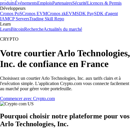
produits
Événements
Emplois
Partenaires
Sécurité
Licences & Permis
Développeurs
Cronos PoS
Cronos EVM
Cronos zkEVM
SDK Pay
SDK d'agent
IA
MCP Servers
Trading Skill Repo
Learn
Learn
Bitcoin
Recherche
Actualités du marché
CRYPTO
Votre courtier Arlo Technologies,
Inc. de confiance en France
Choisissez un courtier Arlo Technologies, Inc. aux tarifs clairs et à
l'exécution simple. L'application Crypto.com vous connecte facilement
au marché pour gérer votre portefeuille.
Commencer avec Crypto.com
Pourquoi choisir notre plateforme pour vos
Arlo Technologies, Inc.