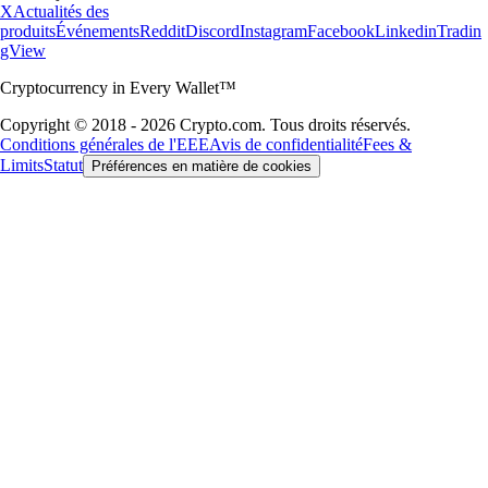
X
Actualités des
produits
Événements
Reddit
Discord
Instagram
Facebook
Linkedin
Tradin
gView
Cryptocurrency in Every Wallet™
Copyright © 2018 - 2026 Crypto.com. Tous droits réservés.
Conditions générales de l'EEE
Avis de confidentialité
Fees &
Limits
Statut
Préférences en matière de cookies