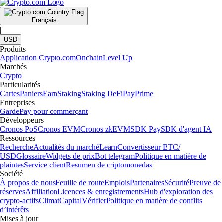
Français
|
USD
Produits
Application Crypto.com
Onchain
Level Up
Marchés
Crypto
Particularités
Cartes
Paniers
Earn
Staking
Staking DeFi
Pay
Prime
Entreprises
Garde
Pay pour commerçant
Développeurs
Cronos PoS
Cronos EVM
Cronos zkEVM
SDK Pay
SDK d'agent IA
Ressources
Recherche
Actualités du marché
Learn
Convertisseur BTC/
USD
Glossaire
Widgets de prix
Bot telegram
Politique en matière de
plaintes
Service client
Resumen de criptomonedas
Société
À propos de nous
Feuille de route
Emplois
Partenaires
Sécurité
Preuve de
réserves
Affiliation
Licences & enregistrements
Hub d'exploration des
crypto-actifs
Climat
Capital
Vérifier
Politique en matière de conflits
d’intérêts
Mises à jour