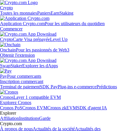
Crypto
Toutes les monnaies
Paniers
Earn
Staking
Application Crypto.com
Pour les utilisateurs du quotidien
Commencer
Crypto
Carte Visa prépayée
Level Up
Onchain
Pour les passionnés de Web3
Obtenir l'extension
Swap
Staker
Explorer les dApps
Pay
Pour commerçants
Inscription commerçant
Terminal de paiement
SDK Pay
Plug-ins e-commerce
Prédictions
Cronos
Layer 1 compatible EVM
Explorez Cronos
Cronos PoS
Cronos EVM
Cronos zkEVM
SDK d'agent IA
Explorer
Affiliation
Institutions
Garde
Crypto.com
À propos de nous
Actualités de la société
Actualités des