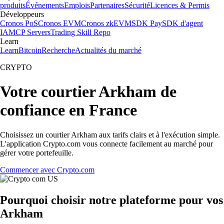
produits
Événements
Emplois
Partenaires
Sécurité
Licences & Permis
Développeurs
Cronos PoS
Cronos EVM
Cronos zkEVM
SDK Pay
SDK d'agent
IA
MCP Servers
Trading Skill Repo
Learn
Learn
Bitcoin
Recherche
Actualités du marché
CRYPTO
Votre courtier Arkham de
confiance en France
Choisissez un courtier Arkham aux tarifs clairs et à l'exécution simple.
L'application Crypto.com vous connecte facilement au marché pour
gérer votre portefeuille.
Commencer avec Crypto.com
Pourquoi choisir notre plateforme pour vos
Arkham