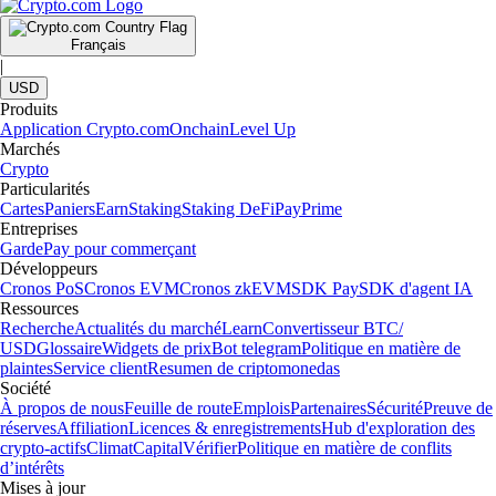
Français
|
USD
Produits
Application Crypto.com
Onchain
Level Up
Marchés
Crypto
Particularités
Cartes
Paniers
Earn
Staking
Staking DeFi
Pay
Prime
Entreprises
Garde
Pay pour commerçant
Développeurs
Cronos PoS
Cronos EVM
Cronos zkEVM
SDK Pay
SDK d'agent IA
Ressources
Recherche
Actualités du marché
Learn
Convertisseur BTC/
USD
Glossaire
Widgets de prix
Bot telegram
Politique en matière de
plaintes
Service client
Resumen de criptomonedas
Société
À propos de nous
Feuille de route
Emplois
Partenaires
Sécurité
Preuve de
réserves
Affiliation
Licences & enregistrements
Hub d'exploration des
crypto-actifs
Climat
Capital
Vérifier
Politique en matière de conflits
d’intérêts
Mises à jour