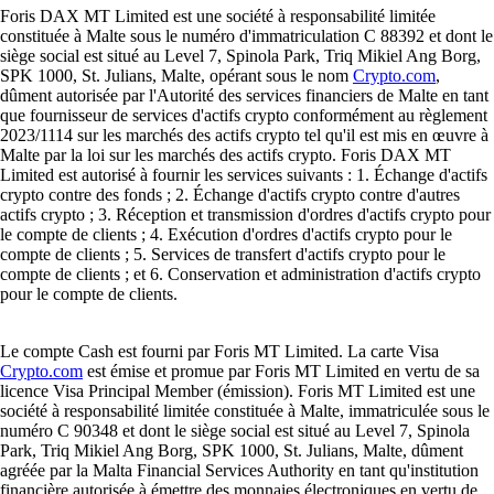
Foris DAX MT Limited est une société à responsabilité limitée
constituée à Malte sous le numéro d'immatriculation C 88392 et dont le
siège social est situé au Level 7, Spinola Park, Triq Mikiel Ang Borg,
SPK 1000, St. Julians, Malte, opérant sous le nom
Crypto.com
,
dûment autorisée par l'Autorité des services financiers de Malte en tant
que fournisseur de services d'actifs crypto conformément au règlement
2023/1114 sur les marchés des actifs crypto tel qu'il est mis en œuvre à
Malte par la loi sur les marchés des actifs crypto. Foris DAX MT
Limited est autorisé à fournir les services suivants : 1. Échange d'actifs
crypto contre des fonds ; 2. Échange d'actifs crypto contre d'autres
actifs crypto ; 3. Réception et transmission d'ordres d'actifs crypto pour
le compte de clients ; 4. Exécution d'ordres d'actifs crypto pour le
compte de clients ; 5. Services de transfert d'actifs crypto pour le
compte de clients ; et 6. Conservation et administration d'actifs crypto
pour le compte de clients.
Le compte Cash est fourni par Foris MT Limited. La carte Visa
Crypto.com
est émise et promue par Foris MT Limited en vertu de sa
licence Visa Principal Member (émission). Foris MT Limited est une
société à responsabilité limitée constituée à Malte, immatriculée sous le
numéro C 90348 et dont le siège social est situé au Level 7, Spinola
Park, Triq Mikiel Ang Borg, SPK 1000, St. Julians, Malte, dûment
agréée par la Malta Financial Services Authority en tant qu'institution
financière autorisée à émettre des monnaies électroniques en vertu de