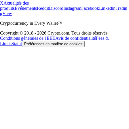
X
Actualités des
produits
Événements
Reddit
Discord
Instagram
Facebook
Linkedin
Tradin
gView
Cryptocurrency in Every Wallet™
Copyright © 2018 - 2026 Crypto.com. Tous droits réservés.
Conditions générales de l'EEE
Avis de confidentialité
Fees &
Limits
Statut
Préférences en matière de cookies