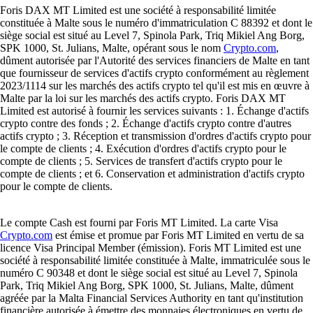
Foris DAX MT Limited est une société à responsabilité limitée
constituée à Malte sous le numéro d'immatriculation C 88392 et dont le
siège social est situé au Level 7, Spinola Park, Triq Mikiel Ang Borg,
SPK 1000, St. Julians, Malte, opérant sous le nom
Crypto.com
,
dûment autorisée par l'Autorité des services financiers de Malte en tant
que fournisseur de services d'actifs crypto conformément au règlement
2023/1114 sur les marchés des actifs crypto tel qu'il est mis en œuvre à
Malte par la loi sur les marchés des actifs crypto. Foris DAX MT
Limited est autorisé à fournir les services suivants : 1. Échange d'actifs
crypto contre des fonds ; 2. Échange d'actifs crypto contre d'autres
actifs crypto ; 3. Réception et transmission d'ordres d'actifs crypto pour
le compte de clients ; 4. Exécution d'ordres d'actifs crypto pour le
compte de clients ; 5. Services de transfert d'actifs crypto pour le
compte de clients ; et 6. Conservation et administration d'actifs crypto
pour le compte de clients.
Le compte Cash est fourni par Foris MT Limited. La carte Visa
Crypto.com
est émise et promue par Foris MT Limited en vertu de sa
licence Visa Principal Member (émission). Foris MT Limited est une
société à responsabilité limitée constituée à Malte, immatriculée sous le
numéro C 90348 et dont le siège social est situé au Level 7, Spinola
Park, Triq Mikiel Ang Borg, SPK 1000, St. Julians, Malte, dûment
agréée par la Malta Financial Services Authority en tant qu'institution
financière autorisée à émettre des monnaies électroniques en vertu de