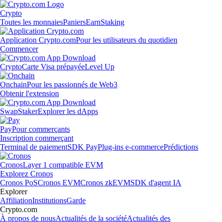
Crypto
Toutes les monnaies
Paniers
Earn
Staking
Application Crypto.com
Pour les utilisateurs du quotidien
Commencer
Crypto
Carte Visa prépayée
Level Up
Onchain
Pour les passionnés de Web3
Obtenir l'extension
Swap
Staker
Explorer les dApps
Pay
Pour commerçants
Inscription commerçant
Terminal de paiement
SDK Pay
Plug-ins e-commerce
Prédictions
Cronos
Layer 1 compatible EVM
Explorez Cronos
Cronos PoS
Cronos EVM
Cronos zkEVM
SDK d'agent IA
Explorer
Affiliation
Institutions
Garde
Crypto.com
À propos de nous
Actualités de la société
Actualités des