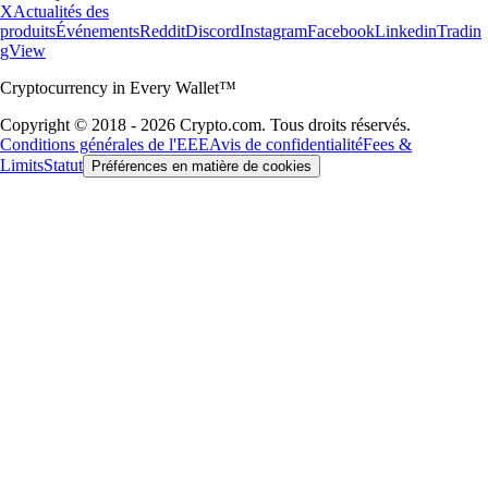
X
Actualités des
produits
Événements
Reddit
Discord
Instagram
Facebook
Linkedin
Tradin
gView
Cryptocurrency in Every Wallet™
Copyright © 2018 - 2026 Crypto.com. Tous droits réservés.
Conditions générales de l'EEE
Avis de confidentialité
Fees &
Limits
Statut
Préférences en matière de cookies