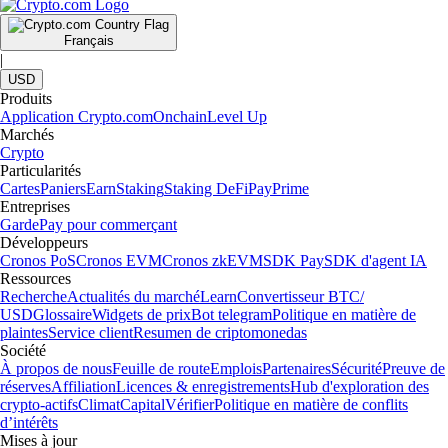
Français
|
USD
Produits
Application Crypto.com
Onchain
Level Up
Marchés
Crypto
Particularités
Cartes
Paniers
Earn
Staking
Staking DeFi
Pay
Prime
Entreprises
Garde
Pay pour commerçant
Développeurs
Cronos PoS
Cronos EVM
Cronos zkEVM
SDK Pay
SDK d'agent IA
Ressources
Recherche
Actualités du marché
Learn
Convertisseur BTC/
USD
Glossaire
Widgets de prix
Bot telegram
Politique en matière de
plaintes
Service client
Resumen de criptomonedas
Société
À propos de nous
Feuille de route
Emplois
Partenaires
Sécurité
Preuve de
réserves
Affiliation
Licences & enregistrements
Hub d'exploration des
crypto-actifs
Climat
Capital
Vérifier
Politique en matière de conflits
d’intérêts
Mises à jour