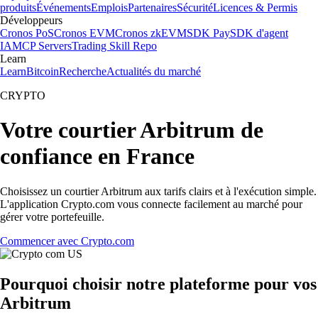
produits
Événements
Emplois
Partenaires
Sécurité
Licences & Permis
Développeurs
Cronos PoS
Cronos EVM
Cronos zkEVM
SDK Pay
SDK d'agent
IA
MCP Servers
Trading Skill Repo
Learn
Learn
Bitcoin
Recherche
Actualités du marché
CRYPTO
Votre courtier Arbitrum de
confiance en France
Choisissez un courtier Arbitrum aux tarifs clairs et à l'exécution simple.
L'application Crypto.com vous connecte facilement au marché pour
gérer votre portefeuille.
Commencer avec Crypto.com
Pourquoi choisir notre plateforme pour vos
Arbitrum