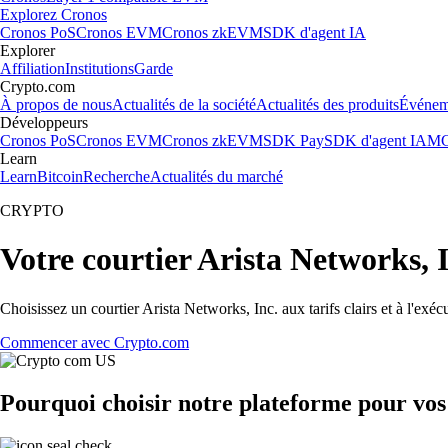
Explorez Cronos
Cronos PoS
Cronos EVM
Cronos zkEVM
SDK d'agent IA
Explorer
Affiliation
Institutions
Garde
Crypto.com
À propos de nous
Actualités de la société
Actualités des produits
Événem
Développeurs
Cronos PoS
Cronos EVM
Cronos zkEVM
SDK Pay
SDK d'agent IA
MC
Learn
Learn
Bitcoin
Recherche
Actualités du marché
CRYPTO
Votre courtier Arista Networks, 
Choisissez un courtier Arista Networks, Inc. aux tarifs clairs et à l'ex
Commencer avec Crypto.com
Pourquoi choisir notre plateforme pour vos