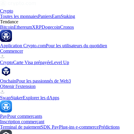
Crypto
Toutes les monnaies
Paniers
Earn
Staking
Tendance
Bitcoin
Ethereum
XRP
Dogecoin
Cronos
Application Crypto.com
Pour les utilisateurs du quotidien
Commencer
Crypto
Carte Visa prépayée
Level Up
Onchain
Pour les passionnés de Web3
Obtenir l'extension
Swap
Staker
Explorer les dApps
Pay
Pour commerçants
Inscription commerçant
Terminal de paiement
SDK Pay
Plug-ins e-commerce
Prédictions