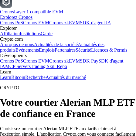
Cronos
Layer 1 compatible EVM
Explorez Cronos
Cronos PoS
Cronos EVM
Cronos zkEVM
SDK d'agent IA
Explorer
Affiliation
Institutions
Garde
Crypto.com
À propos de nous
Actualités de la société
Actualités des
produits
Événements
Emplois
Partenaires
Sécurité
Licences & Permis
Développeurs
Cronos PoS
Cronos EVM
Cronos zkEVM
SDK Pay
SDK d'agent
IA
MCP Servers
Trading Skill Repo
Learn
Learn
Bitcoin
Recherche
Actualités du marché
CRYPTO
Votre courtier Alerian MLP ETF
de confiance en France
Choisissez un courtier Alerian MLP ETF aux tarifs clairs et à
l'exécution simple. L'application Crypto.com vous connecte facilement