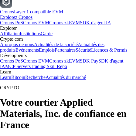
Cronos
Layer 1 compatible EVM
Explorez Cronos
Cronos PoS
Cronos EVM
Cronos zkEVM
SDK d'agent IA
Explorer
Affiliation
Institutions
Garde
Crypto.com
À propos de nous
Actualités de la société
Actualités des
produits
Événements
Emplois
Partenaires
Sécurité
Licences & Permis
Développeurs
Cronos PoS
Cronos EVM
Cronos zkEVM
SDK Pay
SDK d'agent
IA
MCP Servers
Trading Skill Repo
Learn
Learn
Bitcoin
Recherche
Actualités du marché
CRYPTO
Votre courtier Applied
Materials, Inc. de confiance en
France