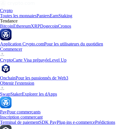
Crypto
Toutes les monnaies
Paniers
Earn
Staking
Tendance
Bitcoin
Ethereum
XRP
Dogecoin
Cronos
Application Crypto.com
Pour les utilisateurs du quotidien
Commencer
Crypto
Carte Visa prépayée
Level Up
Onchain
Pour les passionnés de Web3
Obtenir l'extension
Swap
Staker
Explorer les dApps
Pay
Pour commerçants
Inscription commerçant
Terminal de paiement
SDK Pay
Plug-ins e-commerce
Prédictions