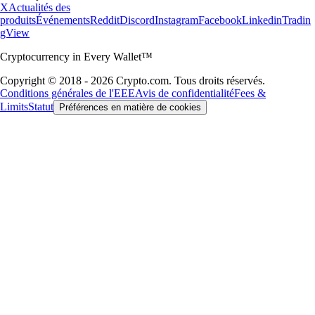
X
Actualités des
produits
Événements
Reddit
Discord
Instagram
Facebook
Linkedin
Tradin
gView
Cryptocurrency in Every Wallet™
Copyright © 2018 - 2026 Crypto.com. Tous droits réservés.
Conditions générales de l'EEE
Avis de confidentialité
Fees &
Limits
Statut
Préférences en matière de cookies