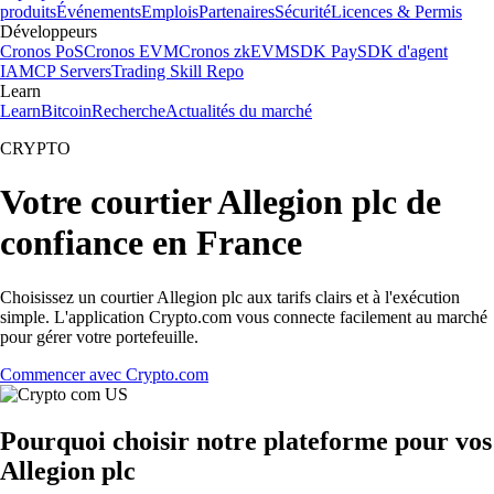
produits
Événements
Emplois
Partenaires
Sécurité
Licences & Permis
Développeurs
Cronos PoS
Cronos EVM
Cronos zkEVM
SDK Pay
SDK d'agent
IA
MCP Servers
Trading Skill Repo
Learn
Learn
Bitcoin
Recherche
Actualités du marché
CRYPTO
Votre courtier Allegion plc de
confiance en France
Choisissez un courtier Allegion plc aux tarifs clairs et à l'exécution
simple. L'application Crypto.com vous connecte facilement au marché
pour gérer votre portefeuille.
Commencer avec Crypto.com
Pourquoi choisir notre plateforme pour vos
Allegion plc