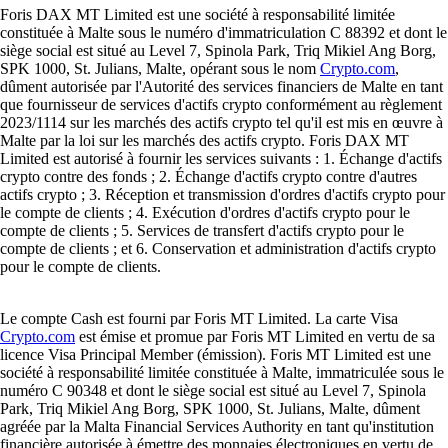
Foris DAX MT Limited est une société à responsabilité limitée
constituée à Malte sous le numéro d'immatriculation C 88392 et dont le
siège social est situé au Level 7, Spinola Park, Triq Mikiel Ang Borg,
SPK 1000, St. Julians, Malte, opérant sous le nom
Crypto.com
,
dûment autorisée par l'Autorité des services financiers de Malte en tant
que fournisseur de services d'actifs crypto conformément au règlement
2023/1114 sur les marchés des actifs crypto tel qu'il est mis en œuvre à
Malte par la loi sur les marchés des actifs crypto. Foris DAX MT
Limited est autorisé à fournir les services suivants : 1. Échange d'actifs
crypto contre des fonds ; 2. Échange d'actifs crypto contre d'autres
actifs crypto ; 3. Réception et transmission d'ordres d'actifs crypto pour
le compte de clients ; 4. Exécution d'ordres d'actifs crypto pour le
compte de clients ; 5. Services de transfert d'actifs crypto pour le
compte de clients ; et 6. Conservation et administration d'actifs crypto
pour le compte de clients.
Le compte Cash est fourni par Foris MT Limited. La carte Visa
Crypto.com
est émise et promue par Foris MT Limited en vertu de sa
licence Visa Principal Member (émission). Foris MT Limited est une
société à responsabilité limitée constituée à Malte, immatriculée sous le
numéro C 90348 et dont le siège social est situé au Level 7, Spinola
Park, Triq Mikiel Ang Borg, SPK 1000, St. Julians, Malte, dûment
agréée par la Malta Financial Services Authority en tant qu'institution
financière autorisée à émettre des monnaies électroniques en vertu de