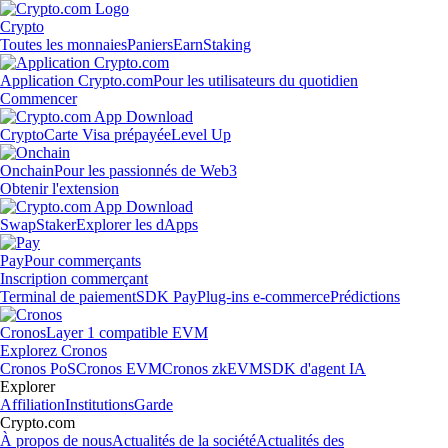
Crypto
Toutes les monnaies
Paniers
Earn
Staking
Application Crypto.com
Pour les utilisateurs du quotidien
Commencer
Crypto
Carte Visa prépayée
Level Up
Onchain
Pour les passionnés de Web3
Obtenir l'extension
Swap
Staker
Explorer les dApps
Pay
Pour commerçants
Inscription commerçant
Terminal de paiement
SDK Pay
Plug-ins e-commerce
Prédictions
Cronos
Layer 1 compatible EVM
Explorez Cronos
Cronos PoS
Cronos EVM
Cronos zkEVM
SDK d'agent IA
Explorer
Affiliation
Institutions
Garde
Crypto.com
À propos de nous
Actualités de la société
Actualités des