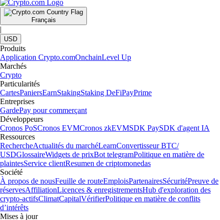
Français
|
USD
Produits
Application Crypto.com
Onchain
Level Up
Marchés
Crypto
Particularités
Cartes
Paniers
Earn
Staking
Staking DeFi
Pay
Prime
Entreprises
Garde
Pay pour commerçant
Développeurs
Cronos PoS
Cronos EVM
Cronos zkEVM
SDK Pay
SDK d'agent IA
Ressources
Recherche
Actualités du marché
Learn
Convertisseur BTC/
USD
Glossaire
Widgets de prix
Bot telegram
Politique en matière de
plaintes
Service client
Resumen de criptomonedas
Société
À propos de nous
Feuille de route
Emplois
Partenaires
Sécurité
Preuve de
réserves
Affiliation
Licences & enregistrements
Hub d'exploration des
crypto-actifs
Climat
Capital
Vérifier
Politique en matière de conflits
d’intérêts
Mises à jour