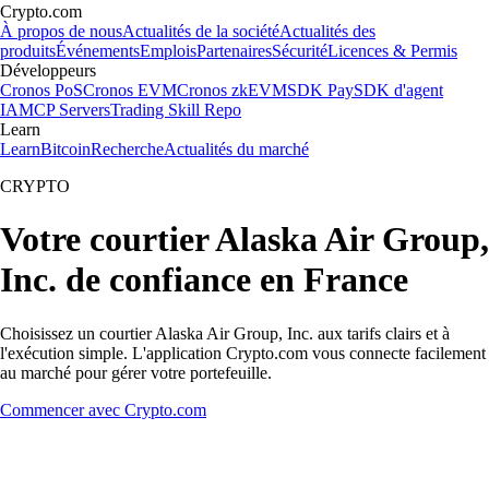
Crypto.com
À propos de nous
Actualités de la société
Actualités des
produits
Événements
Emplois
Partenaires
Sécurité
Licences & Permis
Développeurs
Cronos PoS
Cronos EVM
Cronos zkEVM
SDK Pay
SDK d'agent
IA
MCP Servers
Trading Skill Repo
Learn
Learn
Bitcoin
Recherche
Actualités du marché
CRYPTO
Votre courtier Alaska Air Group,
Inc. de confiance en France
Choisissez un courtier Alaska Air Group, Inc. aux tarifs clairs et à
l'exécution simple. L'application Crypto.com vous connecte facilement
au marché pour gérer votre portefeuille.
Commencer avec Crypto.com