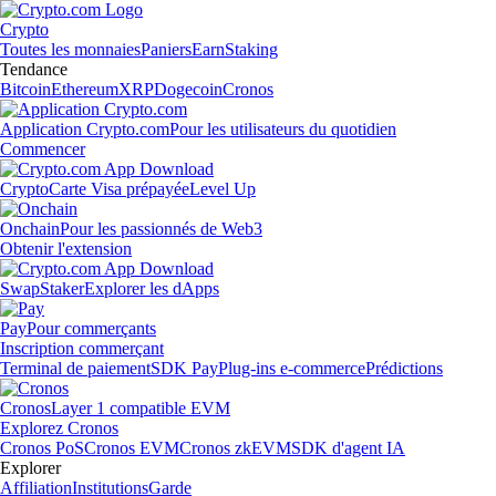
Crypto
Toutes les monnaies
Paniers
Earn
Staking
Tendance
Bitcoin
Ethereum
XRP
Dogecoin
Cronos
Application Crypto.com
Pour les utilisateurs du quotidien
Commencer
Crypto
Carte Visa prépayée
Level Up
Onchain
Pour les passionnés de Web3
Obtenir l'extension
Swap
Staker
Explorer les dApps
Pay
Pour commerçants
Inscription commerçant
Terminal de paiement
SDK Pay
Plug-ins e-commerce
Prédictions
Cronos
Layer 1 compatible EVM
Explorez Cronos
Cronos PoS
Cronos EVM
Cronos zkEVM
SDK d'agent IA
Explorer
Affiliation
Institutions
Garde