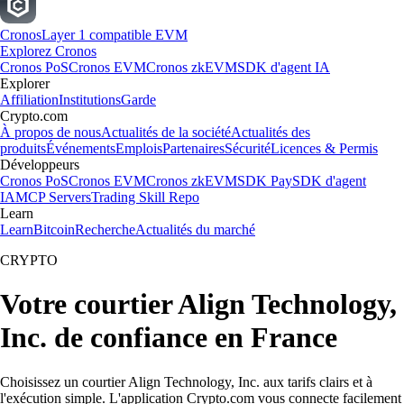
Cronos
Layer 1 compatible EVM
Explorez Cronos
Cronos PoS
Cronos EVM
Cronos zkEVM
SDK d'agent IA
Explorer
Affiliation
Institutions
Garde
Crypto.com
À propos de nous
Actualités de la société
Actualités des
produits
Événements
Emplois
Partenaires
Sécurité
Licences & Permis
Développeurs
Cronos PoS
Cronos EVM
Cronos zkEVM
SDK Pay
SDK d'agent
IA
MCP Servers
Trading Skill Repo
Learn
Learn
Bitcoin
Recherche
Actualités du marché
CRYPTO
Votre courtier Align Technology,
Inc. de confiance en France
Choisissez un courtier Align Technology, Inc. aux tarifs clairs et à
l'exécution simple. L'application Crypto.com vous connecte facilement