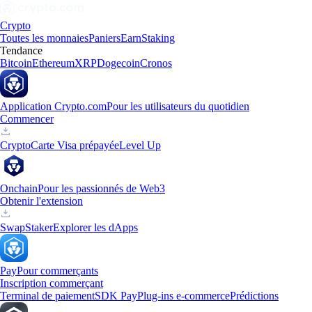
Crypto
Toutes les monnaies
Paniers
Earn
Staking
Tendance
Bitcoin
Ethereum
XRP
Dogecoin
Cronos
Application Crypto.com
Pour les utilisateurs du quotidien
Commencer
Crypto
Carte Visa prépayée
Level Up
Onchain
Pour les passionnés de Web3
Obtenir l'extension
Swap
Staker
Explorer les dApps
Pay
Pour commerçants
Inscription commerçant
Terminal de paiement
SDK Pay
Plug-ins e-commerce
Prédictions