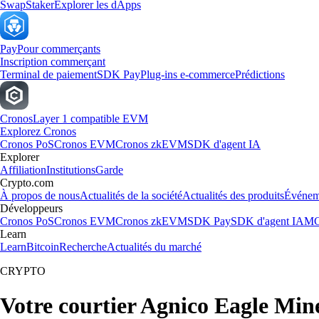
Swap
Staker
Explorer les dApps
Pay
Pour commerçants
Inscription commerçant
Terminal de paiement
SDK Pay
Plug-ins e-commerce
Prédictions
Cronos
Layer 1 compatible EVM
Explorez Cronos
Cronos PoS
Cronos EVM
Cronos zkEVM
SDK d'agent IA
Explorer
Affiliation
Institutions
Garde
Crypto.com
À propos de nous
Actualités de la société
Actualités des produits
Événem
Développeurs
Cronos PoS
Cronos EVM
Cronos zkEVM
SDK Pay
SDK d'agent IA
MC
Learn
Learn
Bitcoin
Recherche
Actualités du marché
CRYPTO
Votre courtier Agnico Eagle Min