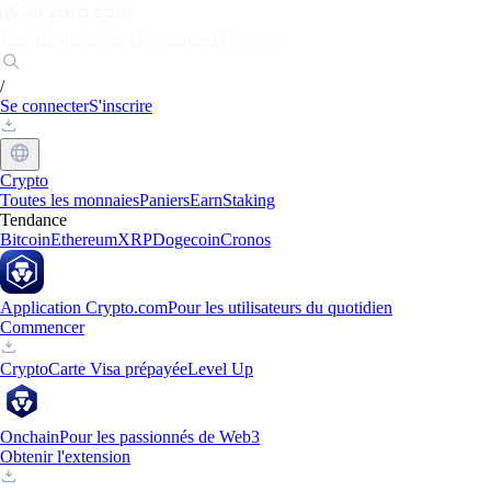
Marchés
Particuliers
Entreprises
Découvrir
/
Se connecter
S'inscrire
Crypto
Toutes les monnaies
Paniers
Earn
Staking
Tendance
Bitcoin
Ethereum
XRP
Dogecoin
Cronos
Application Crypto.com
Pour les utilisateurs du quotidien
Commencer
Crypto
Carte Visa prépayée
Level Up
Onchain
Pour les passionnés de Web3
Obtenir l'extension