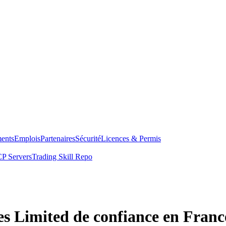
ents
Emplois
Partenaires
Sécurité
Licences & Permis
P Servers
Trading Skill Repo
es Limited de confiance en Franc