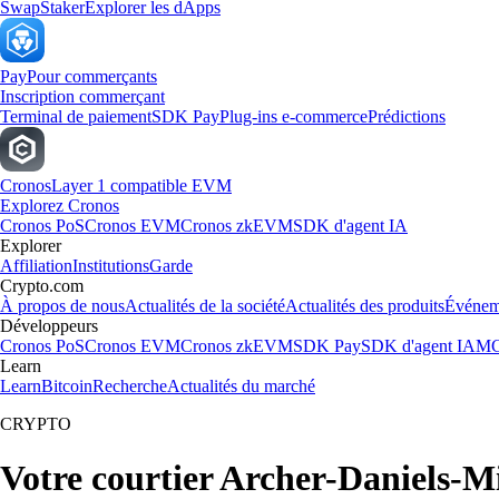
Swap
Staker
Explorer les dApps
Pay
Pour commerçants
Inscription commerçant
Terminal de paiement
SDK Pay
Plug-ins e-commerce
Prédictions
Cronos
Layer 1 compatible EVM
Explorez Cronos
Cronos PoS
Cronos EVM
Cronos zkEVM
SDK d'agent IA
Explorer
Affiliation
Institutions
Garde
Crypto.com
À propos de nous
Actualités de la société
Actualités des produits
Événem
Développeurs
Cronos PoS
Cronos EVM
Cronos zkEVM
SDK Pay
SDK d'agent IA
MC
Learn
Learn
Bitcoin
Recherche
Actualités du marché
CRYPTO
Votre courtier Archer-Daniels-