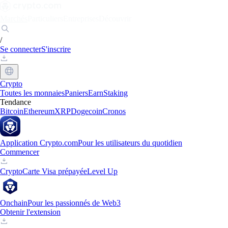
Marchés
Particuliers
Entreprises
Découvrir
/
Se connecter
S'inscrire
Crypto
Toutes les monnaies
Paniers
Earn
Staking
Tendance
Bitcoin
Ethereum
XRP
Dogecoin
Cronos
Application Crypto.com
Pour les utilisateurs du quotidien
Commencer
Crypto
Carte Visa prépayée
Level Up
Onchain
Pour les passionnés de Web3
Obtenir l'extension