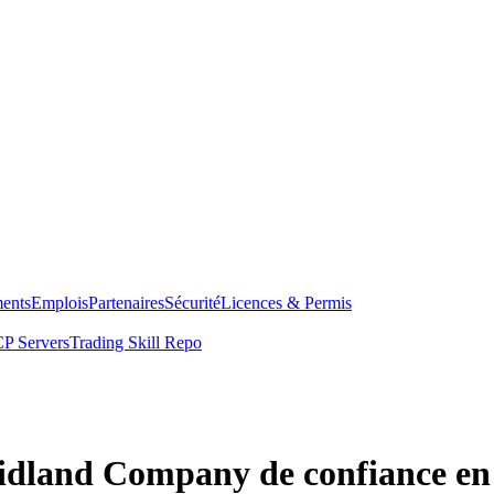
ents
Emplois
Partenaires
Sécurité
Licences & Permis
P Servers
Trading Skill Repo
Midland Company de confiance en