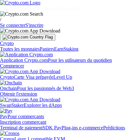
Marchés
Particuliers
Entreprises
Découvrir
/
Se connecter
S'inscrire
Crypto
Toutes les monnaies
Paniers
Earn
Staking
Application Crypto.com
Pour les utilisateurs du quotidien
Commencer
Crypto
Carte Visa prépayée
Level Up
Onchain
Pour les passionnés de Web3
Obtenir l'extension
Swap
Staker
Explorer les dApps
Pay
Pour commerçants
Inscription commerçant
Terminal de paiement
SDK Pay
Plug-ins e-commerce
Prédictions
Cronos
Layer 1 compatible EVM