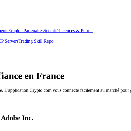
ents
Emplois
Partenaires
Sécurité
Licences & Permis
P Servers
Trading Skill Repo
fiance en France
mple. L'application Crypto.com vous connecte facilement au marché pour g
 Adobe Inc.