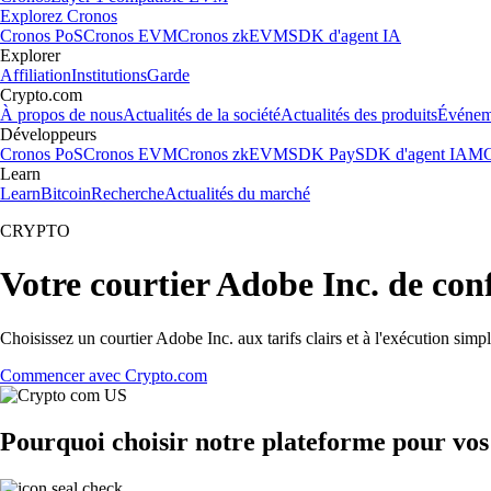
Explorez Cronos
Cronos PoS
Cronos EVM
Cronos zkEVM
SDK d'agent IA
Explorer
Affiliation
Institutions
Garde
Crypto.com
À propos de nous
Actualités de la société
Actualités des produits
Événem
Développeurs
Cronos PoS
Cronos EVM
Cronos zkEVM
SDK Pay
SDK d'agent IA
MC
Learn
Learn
Bitcoin
Recherche
Actualités du marché
CRYPTO
Votre courtier Adobe Inc. de con
Choisissez un courtier Adobe Inc. aux tarifs clairs et à l'exécution si
Commencer avec Crypto.com
Pourquoi choisir notre plateforme pour vos