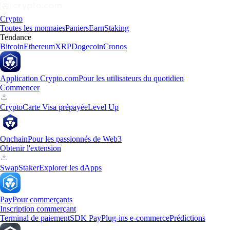
Crypto
Toutes les monnaies
Paniers
Earn
Staking
Tendance
Bitcoin
Ethereum
XRP
Dogecoin
Cronos
Application Crypto.com
Pour les utilisateurs du quotidien
Commencer
Crypto
Carte Visa prépayée
Level Up
Onchain
Pour les passionnés de Web3
Obtenir l'extension
Swap
Staker
Explorer les dApps
Pay
Pour commerçants
Inscription commerçant
Terminal de paiement
SDK Pay
Plug-ins e-commerce
Prédictions