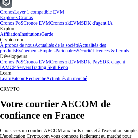
Cronos
Layer 1 compatible EVM
Explorez Cronos
Cronos PoS
Cronos EVM
Cronos zkEVM
SDK d'agent IA
Explorer
Affiliation
Institutions
Garde
Crypto.com
À propos de nous
Actualités de la société
Actualités des
produits
Événements
Emplois
Partenaires
Sécurité
Licences & Permis
Développeurs
Cronos PoS
Cronos EVM
Cronos zkEVM
SDK Pay
SDK d'agent
IA
MCP Servers
Trading Skill Repo
Learn
Learn
Bitcoin
Recherche
Actualités du marché
CRYPTO
Votre courtier AECOM de
confiance en France
Choisissez un courtier AECOM aux tarifs clairs et à l'exécution simple.
L'application Crypto.com vous connecte facilement au marché pour