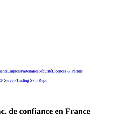
ents
Emplois
Partenaires
Sécurité
Licences & Permis
P Servers
Trading Skill Repo
nc. de confiance en France