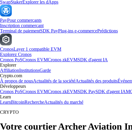
Swap
Staker
Explorer les dApps
Pay
Pour commerçants
Inscription commerçant
Terminal de paiement
SDK Pay
Plug-ins e-commerce
Prédictions
Cronos
Layer 1 compatible EVM
Explorez Cronos
Cronos PoS
Cronos EVM
Cronos zkEVM
SDK d'agent IA
Explorer
Affiliation
Institutions
Garde
Crypto.com
À propos de nous
Actualités de la société
Actualités des produits
Événem
Développeurs
Cronos PoS
Cronos EVM
Cronos zkEVM
SDK Pay
SDK d'agent IA
MC
Learn
Learn
Bitcoin
Recherche
Actualités du marché
CRYPTO
Votre courtier Archer Aviation I