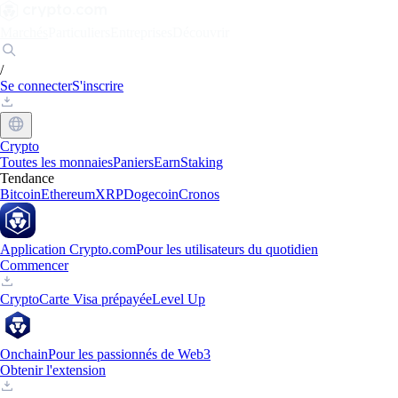
Marchés
Particuliers
Entreprises
Découvrir
/
Se connecter
S'inscrire
Crypto
Toutes les monnaies
Paniers
Earn
Staking
Tendance
Bitcoin
Ethereum
XRP
Dogecoin
Cronos
Application Crypto.com
Pour les utilisateurs du quotidien
Commencer
Crypto
Carte Visa prépayée
Level Up
Onchain
Pour les passionnés de Web3
Obtenir l'extension