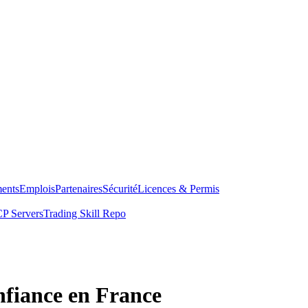
ents
Emplois
Partenaires
Sécurité
Licences & Permis
P Servers
Trading Skill Repo
nfiance en France