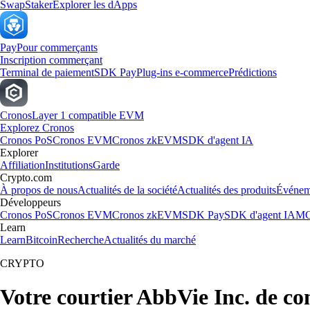
Swap
Staker
Explorer les dApps
Pay
Pour commerçants
Inscription commerçant
Terminal de paiement
SDK Pay
Plug-ins e-commerce
Prédictions
Cronos
Layer 1 compatible EVM
Explorez Cronos
Cronos PoS
Cronos EVM
Cronos zkEVM
SDK d'agent IA
Explorer
Affiliation
Institutions
Garde
Crypto.com
À propos de nous
Actualités de la société
Actualités des produits
Événem
Développeurs
Cronos PoS
Cronos EVM
Cronos zkEVM
SDK Pay
SDK d'agent IA
MC
Learn
Learn
Bitcoin
Recherche
Actualités du marché
CRYPTO
Votre courtier AbbVie Inc. de co