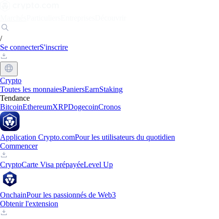
Marchés
Particuliers
Entreprises
Découvrir
/
Se connecter
S'inscrire
Crypto
Toutes les monnaies
Paniers
Earn
Staking
Tendance
Bitcoin
Ethereum
XRP
Dogecoin
Cronos
Application Crypto.com
Pour les utilisateurs du quotidien
Commencer
Crypto
Carte Visa prépayée
Level Up
Onchain
Pour les passionnés de Web3
Obtenir l'extension