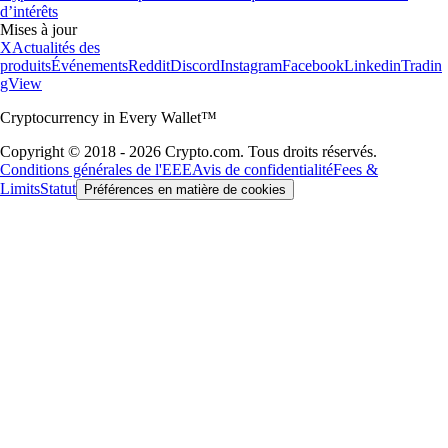
d’intérêts
Mises à jour
X
Actualités des
produits
Événements
Reddit
Discord
Instagram
Facebook
Linkedin
Tradin
gView
Cryptocurrency in Every Wallet™
Copyright © 2018 - 2026 Crypto.com. Tous droits réservés.
Conditions générales de l'EEE
Avis de confidentialité
Fees &
Limits
Statut
Préférences en matière de cookies