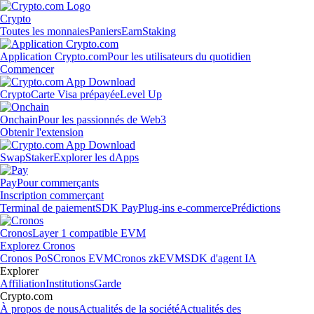
Crypto
Toutes les monnaies
Paniers
Earn
Staking
Application Crypto.com
Pour les utilisateurs du quotidien
Commencer
Crypto
Carte Visa prépayée
Level Up
Onchain
Pour les passionnés de Web3
Obtenir l'extension
Swap
Staker
Explorer les dApps
Pay
Pour commerçants
Inscription commerçant
Terminal de paiement
SDK Pay
Plug-ins e-commerce
Prédictions
Cronos
Layer 1 compatible EVM
Explorez Cronos
Cronos PoS
Cronos EVM
Cronos zkEVM
SDK d'agent IA
Explorer
Affiliation
Institutions
Garde
Crypto.com
À propos de nous
Actualités de la société
Actualités des