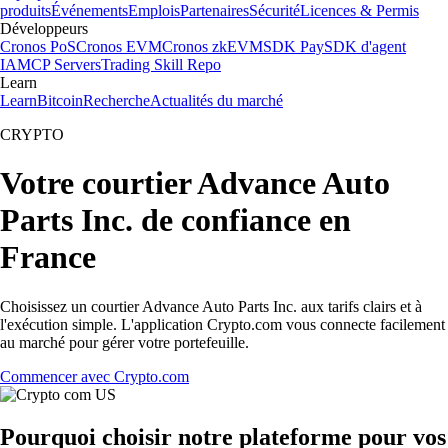
produits
Événements
Emplois
Partenaires
Sécurité
Licences & Permis
Développeurs
Cronos PoS
Cronos EVM
Cronos zkEVM
SDK Pay
SDK d'agent
IA
MCP Servers
Trading Skill Repo
Learn
Learn
Bitcoin
Recherche
Actualités du marché
CRYPTO
Votre courtier Advance Auto
Parts Inc. de confiance en
France
Choisissez un courtier Advance Auto Parts Inc. aux tarifs clairs et à
l'exécution simple. L'application Crypto.com vous connecte facilement
au marché pour gérer votre portefeuille.
Commencer avec Crypto.com
Pourquoi choisir notre plateforme pour vos