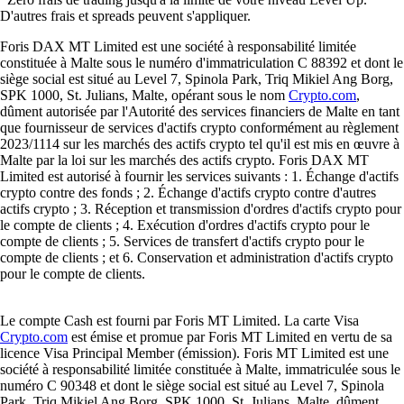
D'autres frais et spreads peuvent s'appliquer.
Foris DAX MT Limited est une société à responsabilité limitée
constituée à Malte sous le numéro d'immatriculation C 88392 et dont le
siège social est situé au Level 7, Spinola Park, Triq Mikiel Ang Borg,
SPK 1000, St. Julians, Malte, opérant sous le nom
Crypto.com
,
dûment autorisée par l'Autorité des services financiers de Malte en tant
que fournisseur de services d'actifs crypto conformément au règlement
2023/1114 sur les marchés des actifs crypto tel qu'il est mis en œuvre à
Malte par la loi sur les marchés des actifs crypto. Foris DAX MT
Limited est autorisé à fournir les services suivants : 1. Échange d'actifs
crypto contre des fonds ; 2. Échange d'actifs crypto contre d'autres
actifs crypto ; 3. Réception et transmission d'ordres d'actifs crypto pour
le compte de clients ; 4. Exécution d'ordres d'actifs crypto pour le
compte de clients ; 5. Services de transfert d'actifs crypto pour le
compte de clients ; et 6. Conservation et administration d'actifs crypto
pour le compte de clients.
Le compte Cash est fourni par Foris MT Limited. La carte Visa
Crypto.com
est émise et promue par Foris MT Limited en vertu de sa
licence Visa Principal Member (émission). Foris MT Limited est une
société à responsabilité limitée constituée à Malte, immatriculée sous le
numéro C 90348 et dont le siège social est situé au Level 7, Spinola
Park, Triq Mikiel Ang Borg, SPK 1000, St. Julians, Malte, dûment