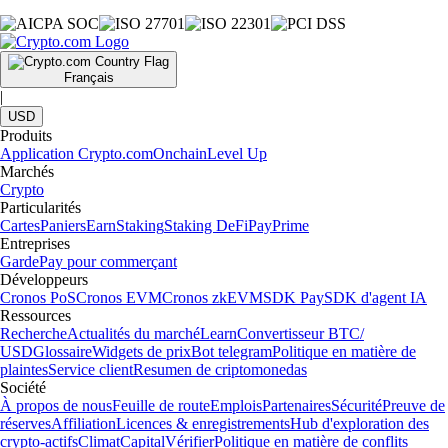
Français
|
USD
Produits
Application Crypto.com
Onchain
Level Up
Marchés
Crypto
Particularités
Cartes
Paniers
Earn
Staking
Staking DeFi
Pay
Prime
Entreprises
Garde
Pay pour commerçant
Développeurs
Cronos PoS
Cronos EVM
Cronos zkEVM
SDK Pay
SDK d'agent IA
Ressources
Recherche
Actualités du marché
Learn
Convertisseur BTC/
USD
Glossaire
Widgets de prix
Bot telegram
Politique en matière de
plaintes
Service client
Resumen de criptomonedas
Société
À propos de nous
Feuille de route
Emplois
Partenaires
Sécurité
Preuve de
réserves
Affiliation
Licences & enregistrements
Hub d'exploration des
crypto-actifs
Climat
Capital
Vérifier
Politique en matière de conflits