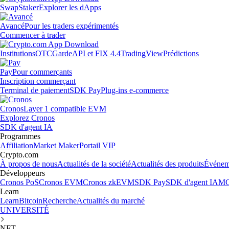
Swap
Staker
Explorer les dApps
Avancé
Pour les traders expérimentés
Commencer à trader
Institutions
OTC
Garde
API et FIX 4.4
TradingView
Prédictions
Pay
Pour commerçants
Inscription commerçant
Terminal de paiement
SDK Pay
Plug-ins e-commerce
Cronos
Layer 1 compatible EVM
Explorez Cronos
SDK d'agent IA
Programmes
Affiliation
Market Maker
Portail VIP
Crypto.com
À propos de nous
Actualités de la société
Actualités des produits
Événem
Développeurs
Cronos PoS
Cronos EVM
Cronos zkEVM
SDK Pay
SDK d'agent IA
MC
Learn
Learn
Bitcoin
Recherche
Actualités du marché
UNIVERSITÉ
NFT