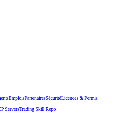
ents
Emplois
Partenaires
Sécurité
Licences & Permis
P Servers
Trading Skill Repo