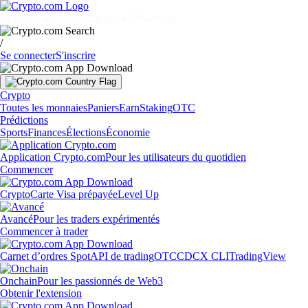
Marchés
Particuliers
Entreprises
Découvrir
/
Se connecter
S'inscrire
Crypto
Toutes les monnaies
Paniers
Earn
Staking
OTC
Prédictions
Sports
Finances
Élections
Économie
Application Crypto.com
Pour les utilisateurs du quotidien
Commencer
Crypto
Carte Visa prépayée
Level Up
Avancé
Pour les traders expérimentés
Commencer à trader
Carnet d’ordres Spot
API de trading
OTC
CDCX CLI
TradingView
Onchain
Pour les passionnés de Web3
Obtenir l'extension