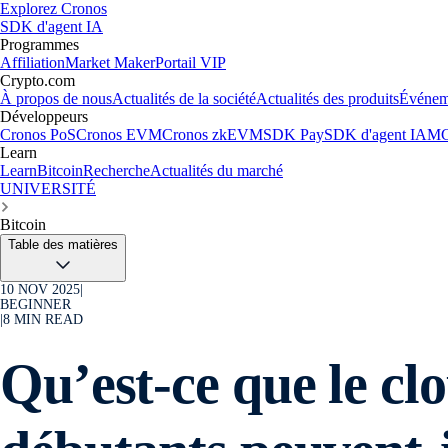
Explorez Cronos
SDK d'agent IA
Programmes
Affiliation
Market Maker
Portail VIP
Crypto.com
À propos de nous
Actualités de la société
Actualités des produits
Événem
Développeurs
Cronos PoS
Cronos EVM
Cronos zkEVM
SDK Pay
SDK d'agent IA
MC
Learn
Learn
Bitcoin
Recherche
Actualités du marché
UNIVERSITÉ
Bitcoin
Table des matières
10 NOV 2025
|
BEGINNER
|
8
MIN READ
Qu’est-ce que le cl