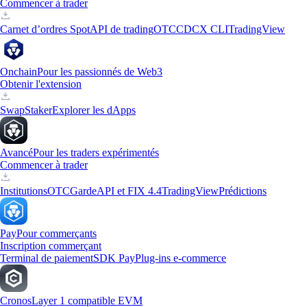
Commencer à trader
Carnet d’ordres Spot
API de trading
OTC
CDCX CLI
TradingView
Onchain
Pour les passionnés de Web3
Obtenir l'extension
Swap
Staker
Explorer les dApps
Avancé
Pour les traders expérimentés
Commencer à trader
Institutions
OTC
Garde
API et FIX 4.4
TradingView
Prédictions
Pay
Pour commerçants
Inscription commerçant
Terminal de paiement
SDK Pay
Plug-ins e-commerce
Cronos
Layer 1 compatible EVM