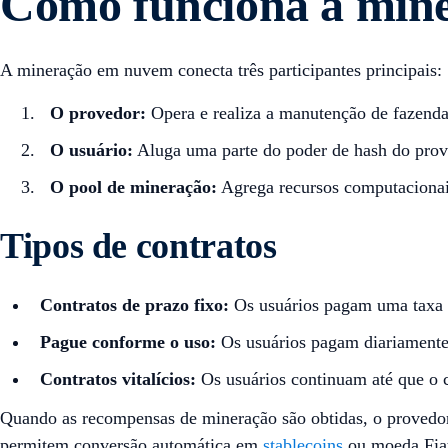
Como funciona a min
A mineração em nuvem conecta três participantes principais:
O provedor:
Opera e realiza a manutenção de fazen
O usuário:
Aluga uma parte do poder de hash do prove
O pool de mineração:
Agrega recursos computacionais
Tipos de contratos
Contratos de prazo fixo:
Os usuários pagam uma taxa a
Pague conforme o uso:
Os usuários pagam diariamente
Contratos vitalícios:
Os usuários continuam até que o co
Quando as recompensas de mineração são obtidas, o provedor
permitem conversão automática em
stablecoins
ou moeda Fia