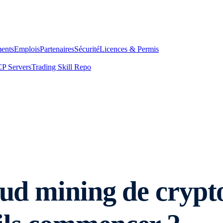
ents
Emplois
Partenaires
Sécurité
Licences & Permis
P Servers
Trading Skill Repo
oud mining de crypt