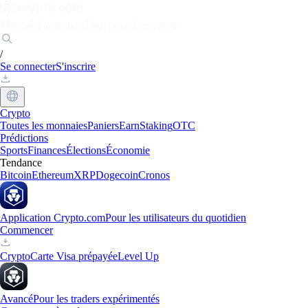
Marchés
Particuliers
Entreprises
Découvrir
/
Se connecter
S'inscrire
Crypto
Toutes les monnaies
Paniers
Earn
Staking
OTC
Prédictions
Sports
Finances
Élections
Économie
Tendance
Bitcoin
Ethereum
XRP
Dogecoin
Cronos
Application Crypto.com
Pour les utilisateurs du quotidien
Commencer
Crypto
Carte Visa prépayée
Level Up
Avancé
Pour les traders expérimentés