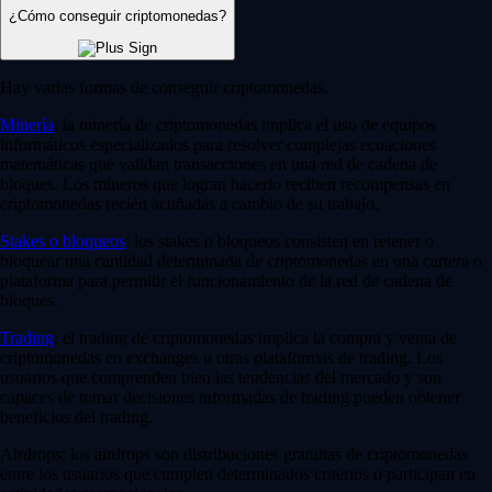
¿Cómo conseguir criptomonedas?
Hay varias formas de conseguir criptomonedas.
Minería
: la minería de criptomonedas implica el uso de equipos
informáticos especializados para resolver complejas ecuaciones
matemáticas que validan transacciones en una red de cadena de
bloques. Los mineros que logran hacerlo reciben recompensas en
criptomonedas recién acuñadas a cambio de su trabajo.
Stakes o bloqueos
: los stakes o bloqueos consisten en retener o
bloquear una cantidad determinada de criptomonedas en una cartera o
plataforma para permitir el funcionamiento de la red de cadena de
bloques.
Trading
: el trading de criptomonedas implica la compra y venta de
criptomonedas en exchanges u otras plataformas de trading. Los
usuarios que comprenden bien las tendencias del mercado y son
capaces de tomar decisiones informadas de trading pueden obtener
beneficios del trading.
Airdrops: los airdrops son distribuciones gratuitas de criptomonedas
entre los usuarios que cumplen determinados criterios o participan en