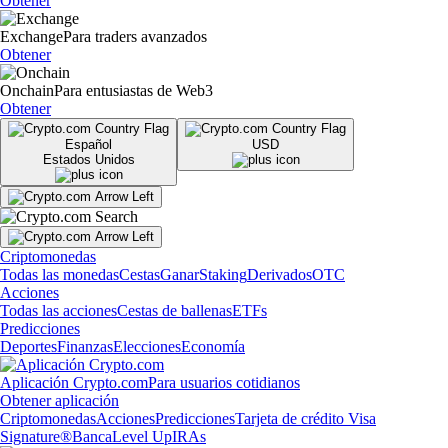
Obtener
Exchange
Para traders avanzados
Obtener
Onchain
Para entusiastas de Web3
Obtener
Español
USD
Estados Unidos
Criptomonedas
Todas las monedas
Cestas
Ganar
Staking
Derivados
OTC
Acciones
Todas las acciones
Cestas de ballenas
ETFs
Predicciones
Deportes
Finanzas
Elecciones
Economía
Aplicación Crypto.com
Para usuarios cotidianos
Obtener aplicación
Criptomonedas
Acciones
Predicciones
Tarjeta de crédito Visa
Signature®
Banca
Level Up
IRAs