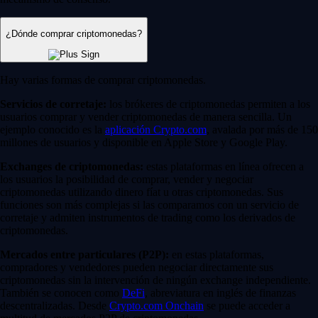
¿Dónde comprar criptomonedas?
Hay varias formas de comprar criptomonedas.
Servicios de corretaje:
los brókeres de criptomonedas permiten a los
usuarios comprar y vender criptomonedas de manera sencilla. Un
ejemplo conocido es la
aplicación Crypto.com
, avalada por más de 150
millones de usuarios y disponible en Apple Store y Google Play.
Exchanges de criptomonedas:
estas plataformas en línea ofrecen a
los usuarios la posibilidad de comprar, vender y negociar
criptomonedas utilizando dinero fíat u otras criptomonedas. Sus
funciones son más complejas si las comparamos con un servicio de
corretaje y admiten instrumentos de trading como los derivados de
criptomonedas.
Mercados entre particulares (P2P):
en estas plataformas,
compradores y vendedores pueden negociar directamente sus
criptomonedas sin la intervención de ningún exchange independiente.
También se conocen como
DeFi
, abreviatura en inglés de finanzas
descentralizadas. Desde
Crypto.com Onchain
se puede acceder a