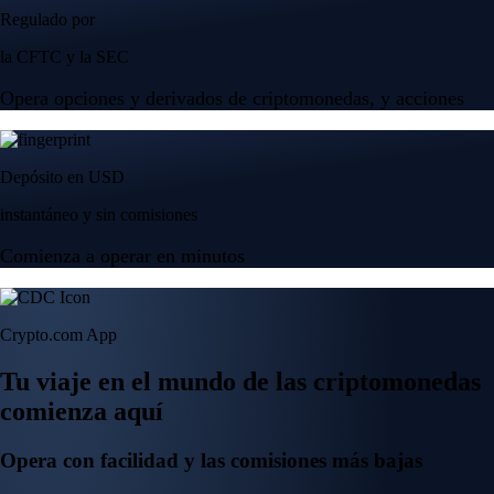
Regulado por
la CFTC y la SEC
Opera opciones y derivados de criptomonedas, y acciones
Depósito en USD
instantáneo y sin comisiones
Comienza a operar en minutos
Crypto.com App
Tu viaje en el mundo de las criptomonedas
comienza aquí
Opera con facilidad y las comisiones más bajas