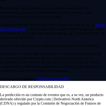
ella.
Dependiendo de la plataforma, los usuarios pueden percibir
recompensas por prestar criptomonedas a otros usuarios o por
bloquearlas durante un periodo de tiempo.
Algunos productos ofrecen tasas de recompensas fijas (p. ej., la
Tarjeta
Visa Crypto.com
), mientras que otros pueden ofrecer tasas que varían
en función de las condiciones del mercado (p. ej., la función "Earn" de
Crypto.com Onchain).
Supervisa las recompensas y adapta tu estrategia a tus necesidades.
Debes tener en cuenta que el interés y las recompensas obtenidos de
las criptomonedas entrañan riesgos, incluyendo cambios en las
circunstancias del mercado que pueden afectar a los tipos de interés.
Asegúrate de estudiar minuciosamente y comprender los términos y
condiciones antes de depositar criptomonedas.
¿Tienes más preguntas?
Contacta con nosotros
DESCARGO DE RESPONSABILIDAD
La predicción es un contrato de eventos que es, a su vez, un producto
derivado ofrecido por Crypto.com | Derivatives North America
(CDNA) y regulado por la Comisión de Negociación de Futuros de