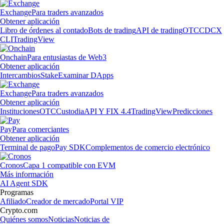
Exchange
Para traders avanzados
Obtener aplicación
Libro de órdenes al contado
Bots de trading
API de trading
OTC
CDCX
CLI
TradingView
Onchain
Para entusiastas de Web3
Obtener aplicación
Intercambios
Stake
Examinar DApps
Exchange
Para traders avanzados
Obtener aplicación
Instituciones
OTC
Custodia
API Y FIX 4.4
TradingView
Predicciones
Pay
Para comerciantes
Obtener aplicación
Terminal de pago
Pay SDK
Complementos de comercio electrónico
Cronos
Capa 1 compatible con EVM
Más información
AI Agent SDK
Programas
Afiliado
Creador de mercado
Portal VIP
Crypto.com
Quiénes somos
Noticias
Noticias de