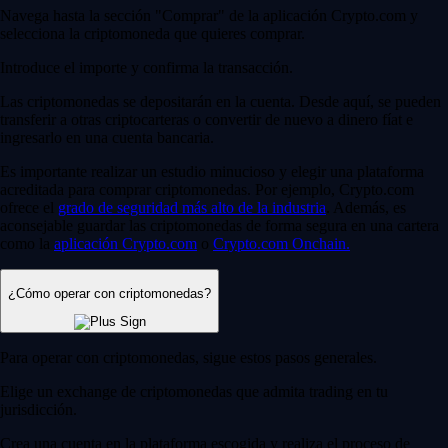
Navega hasta la sección "Comprar" de la aplicación Crypto.com y
selecciona la criptomoneda que quieres comprar.
Introduce el importe y confirma la transacción.
Las criptomonedas se depositarán en la cuenta. Desde aquí, se pueden
transferir a otras criptocarteras o convertir de nuevo a dinero fíat e
ingresarlo en una cuenta bancaria.
Es importante realizar un estudio minucioso y elegir una plataforma
acreditada para comprar criptomonedas. Por ejemplo, Crypto.com
ofrece el
grado de seguridad más alto de la industria
. Además, es
aconsejable guardar las criptomonedas de forma segura en una cartera
como la
aplicación Crypto.com
o
Crypto.com Onchain
.
¿Cómo operar con criptomonedas?
Para operar con criptomonedas, sigue estos pasos generales.
Elige un exchange de criptomonedas que admita trading en tu
jurisdicción.
Crea una cuenta en la plataforma escogida y realiza el proceso de