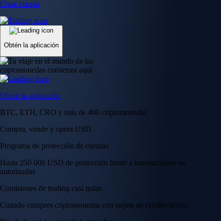
Crear cuenta
Obtén la aplicación
Obtén la aplicación
BTC, ETH, CRO y más de 400 criptomonedas
Compra, vende y opera USD
Programa de protección de cuentas
Hasta 250 000 USD de protección frente a transacciones no
autorizadas
Comisiones de trading casi nulas
Cuando compres criptomonedas con tarjeta de crédito/débito