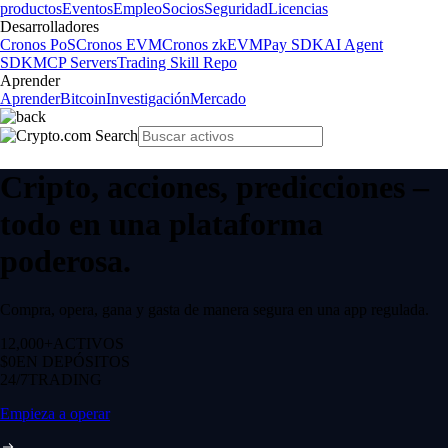
productos
Eventos
Empleo
Socios
Seguridad
Licencias
Desarrolladores
Cronos PoS
Cronos EVM
Cronos zkEVM
Pay SDK
AI Agent
SDK
MCP Servers
Trading Skill Repo
Aprender
Aprender
Bitcoin
Investigación
Mercado
Cripto, acciones, predicciones –
todo en una plataforma
poderosa.
Compra, opera, gana y gasta de manera segura en una app regulada.
12,000+
ACTIVOS
$0
EN DEPÓSITOS
24/7
TRADING
Empieza a operar