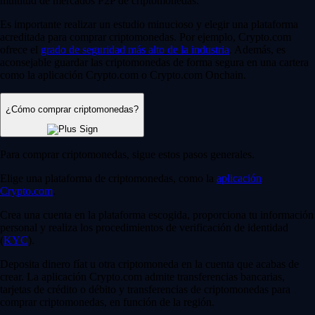
multitud de mercados P2P de criptomonedas.
Es importante realizar un estudio minucioso y elegir una plataforma
acreditada para comprar criptomonedas. Por ejemplo, Crypto.com
ofrece el
grado de seguridad más alto de la industria
. Además, es
aconsejable guardar las criptomonedas de forma segura en una cartera
como la aplicación Crypto.com o Crypto.com Onchain.
¿Cómo comprar criptomonedas?
Para comprar criptomonedas, sigue estos pasos generales.
Elige una plataforma de criptomonedas, como la
aplicación
Crypto.com
.
Crea una cuenta en la plataforma escogida, proporciona tu información
personal y realiza los procedimientos de verificación de identidad
(
KYC
).
Deposita dinero fíat u otra criptomoneda en la cuenta que acabas de
crear. La aplicación Crypto.com admite transferencias bancarias,
tarjetas de crédito o débito y transferencias de criptomonedas para
comprar criptomonedas, en función de la región.