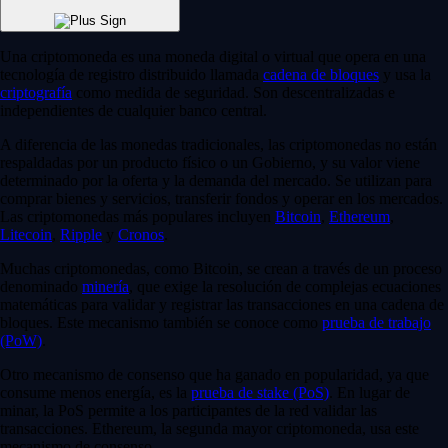
Una criptomoneda es una moneda digital o virtual que opera en una
tecnología de registro distribuido llamada
cadena de bloques
y usa la
criptografía
como medida de seguridad. Son descentralizadas e
independientes de cualquier banco central.
A diferencia de las monedas tradicionales, las criptomonedas no están
respaldadas por un producto físico o un Gobierno, y su valor viene
determinado por la oferta y la demanda del mercado. Se utilizan para
comprar bienes y servicios, transferir fondos y operar en los mercados.
Las criptomonedas más populares incluyen
Bitcoin
,
Ethereum
,
Litecoin
,
Ripple
y
Cronos
.
Muchas criptomonedas, como Bitcoin, se crean a través de un proceso
denominado
minería
, que exige la resolución de complejas ecuaciones
matemáticas para validar y registrar las transacciones en una cadena de
bloques. Este mecanismo también se conoce como
prueba de trabajo
(PoW)
.
Otro mecanismo de consenso que ha ganado en popularidad, ya que
consume menos energía, es la
prueba de stake (PoS)
. En lugar de
minar, la PoS permite a los participantes de la red validar las
transacciones. Ethereum, la segunda mayor criptomoneda, usa este
mecanismo de consenso.