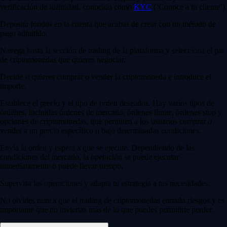
verificación de identidad, conocido como
KYC
(‘Conoce a tu cliente’).
Deposita fondos en la cuenta que acabas de crear con un método de
pago admitido.
Navega hasta la sección de trading de la plataforma y selecciona el par
de criptomonedas que quieres negociar.
Decide si quieres comprar o vender la criptomoneda e introduce el
importe.
Establece el precio y el tipo de orden deseados. Hay varios tipos de
órdenes, incluidas órdenes de mercado, órdenes límite, órdenes stop y
opciones de criptomonedas, que permiten a los usuarios comprar o
vender a un precio específico o bajo determinadas condiciones.
Envía la orden y espera a que se ejecute. Dependiendo de las
condiciones del mercado, la operación se puede ejecutar
inmediatamente o puede llevar tiempo.
Supervisa las operaciones y adapta tu estrategia a tus necesidades.
No olvides nunca que el trading de criptomonedas entraña riesgos y es
importante que no inviertas más de lo que puedes permitirte perder.