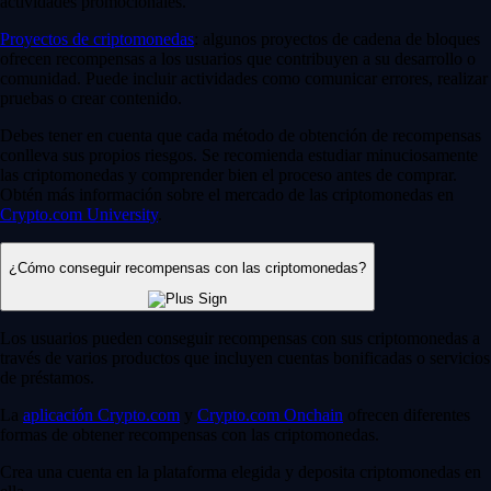
actividades promocionales.
Proyectos de criptomonedas
: algunos proyectos de cadena de bloques
ofrecen recompensas a los usuarios que contribuyen a su desarrollo o
comunidad. Puede incluir actividades como comunicar errores, realizar
pruebas o crear contenido.
Debes tener en cuenta que cada método de obtención de recompensas
conlleva sus propios riesgos. Se recomienda estudiar minuciosamente
las criptomonedas y comprender bien el proceso antes de comprar.
Obtén más información sobre el mercado de las criptomonedas en
Crypto.com University
.
¿Cómo conseguir recompensas con las criptomonedas?
Los usuarios pueden conseguir recompensas con sus criptomonedas a
través de varios productos que incluyen cuentas bonificadas o servicios
de préstamos.
La
aplicación Crypto.com
y
Crypto.com Onchain
ofrecen diferentes
formas de obtener recompensas con las criptomonedas.
Crea una cuenta en la plataforma elegida y deposita criptomonedas en