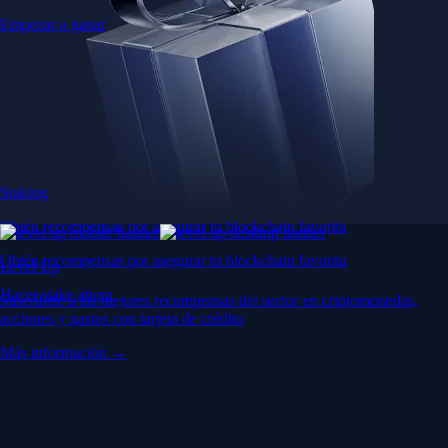
Empezar a ganar
Staking
Obtén recompensas por asegurar tu blockchain favorita
Obtén recompensas por asegurar tu blockchain favorita
Level Up
Hacer stake ahora
Suscríbete a las mejores recompensas del sector en criptomonedas,
acciones y gastos con tarjeta de crédito
Más información →