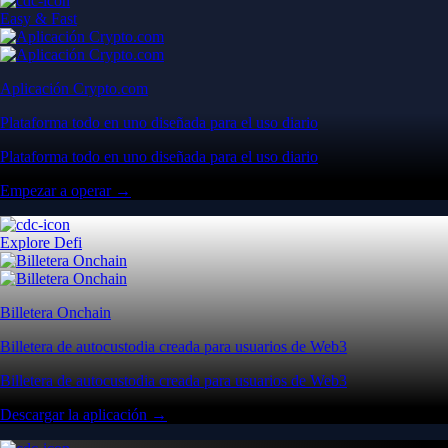
Easy & Fast
Aplicación Crypto.com
Plataforma todo en uno diseñada para el uso diario
Plataforma todo en uno diseñada para el uso diario
Empezar a operar →
Explore Defi
Billetera Onchain
Billetera de autocustodia creada para usuarios de Web3
Billetera de autocustodia creada para usuarios de Web3
Descargar la aplicación →