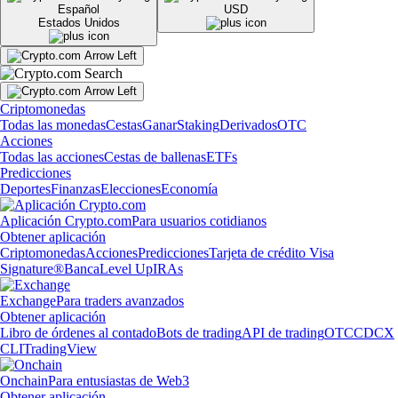
Español
USD
Estados Unidos
Criptomonedas
Todas las monedas
Cestas
Ganar
Staking
Derivados
OTC
Acciones
Todas las acciones
Cestas de ballenas
ETFs
Predicciones
Deportes
Finanzas
Elecciones
Economía
Aplicación Crypto.com
Para usuarios cotidianos
Obtener aplicación
Criptomonedas
Acciones
Predicciones
Tarjeta de crédito Visa
Signature®
Banca
Level Up
IRAs
Exchange
Para traders avanzados
Obtener aplicación
Libro de órdenes al contado
Bots de trading
API de trading
OTC
CDCX
CLI
TradingView
Onchain
Para entusiastas de Web3
Obtener aplicación