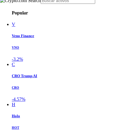
Popular
V
Veno Finance
VNO
-3.2%
C
CRO Trump AI
CRO
-4.57%
H
Holo
HOT