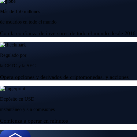
Más de 150 millones
de usuarios en todo el mundo
Con la confianza de inversores de todo el mundo desde 2016
Regulado por
la CFTC y la SEC
Opera opciones y derivados de criptomonedas, y acciones
Depósito en USD
instantáneo y sin comisiones
Comienza a operar en minutos