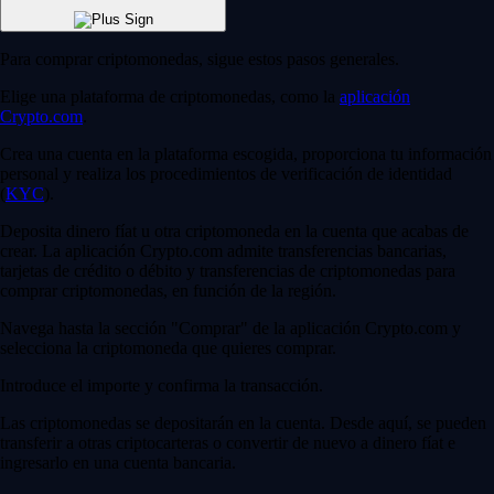
Para comprar criptomonedas, sigue estos pasos generales.
Elige una plataforma de criptomonedas, como la
aplicación
Crypto.com
.
Crea una cuenta en la plataforma escogida, proporciona tu información
personal y realiza los procedimientos de verificación de identidad
(
KYC
).
Deposita dinero fíat u otra criptomoneda en la cuenta que acabas de
crear. La aplicación Crypto.com admite transferencias bancarias,
tarjetas de crédito o débito y transferencias de criptomonedas para
comprar criptomonedas, en función de la región.
Navega hasta la sección "Comprar" de la aplicación Crypto.com y
selecciona la criptomoneda que quieres comprar.
Introduce el importe y confirma la transacción.
Las criptomonedas se depositarán en la cuenta. Desde aquí, se pueden
transferir a otras criptocarteras o convertir de nuevo a dinero fíat e
ingresarlo en una cuenta bancaria.