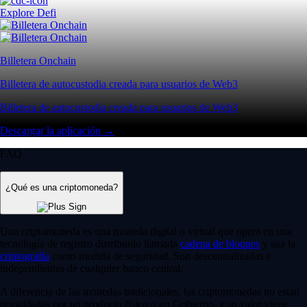
Explore Defi
Billetera Onchain
Billetera de autocustodia creada para usuarios de Web3
Billetera de autocustodia creada para usuarios de Web3
Descargar la aplicación →
FAQ
¿Qué es una criptomoneda?
Una criptomoneda es una moneda digital o virtual que opera en una
tecnología de registro distribuido llamada
cadena de bloques
y usa la
criptografía
como medida de seguridad. Son descentralizadas e
independientes de cualquier banco central.
A diferencia de las monedas tradicionales, las criptomonedas no están
respaldadas por un producto físico o un Gobierno, y su valor viene