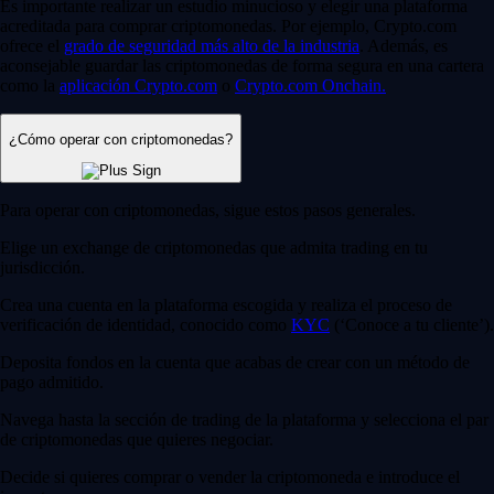
Es importante realizar un estudio minucioso y elegir una plataforma
acreditada para comprar criptomonedas. Por ejemplo, Crypto.com
ofrece el
grado de seguridad más alto de la industria
. Además, es
aconsejable guardar las criptomonedas de forma segura en una cartera
como la
aplicación Crypto.com
o
Crypto.com Onchain
.
¿Cómo operar con criptomonedas?
Para operar con criptomonedas, sigue estos pasos generales.
Elige un exchange de criptomonedas que admita trading en tu
jurisdicción.
Crea una cuenta en la plataforma escogida y realiza el proceso de
verificación de identidad, conocido como
KYC
(‘Conoce a tu cliente’).
Deposita fondos en la cuenta que acabas de crear con un método de
pago admitido.
Navega hasta la sección de trading de la plataforma y selecciona el par
de criptomonedas que quieres negociar.
Decide si quieres comprar o vender la criptomoneda e introduce el