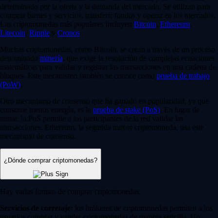
determinado por la oferta y la demanda del mercado. Se utilizan para
comprar bienes y servicios, transferir fondos y operar en los mercados.
Las criptomonedas más populares incluyen
Bitcoin
,
Ethereum
,
Litecoin
,
Ripple
y
Cronos
.
Muchas criptomonedas, como Bitcoin, se crean a través de un proceso
denominado
minería
, que exige la resolución de complejas ecuaciones
matemáticas para validar y registrar las transacciones en una cadena de
bloques. Este mecanismo también se conoce como
prueba de trabajo
(PoW)
.
Otro mecanismo de consenso que ha ganado en popularidad, ya que
consume menos energía, es la
prueba de stake (PoS)
. En lugar de
minar, la PoS permite a los participantes de la red validar las
transacciones. Ethereum, la segunda mayor criptomoneda, usa este
mecanismo de consenso.
¿Dónde comprar criptomonedas?
Hay varias formas de comprar criptomonedas.
Servicios de corretaje:
los brókeres de criptomonedas permiten a los
usuarios comprar y vender criptomonedas de manera sencilla. Un