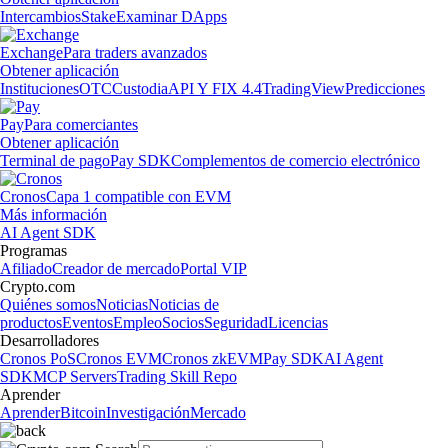
Intercambios
Stake
Examinar DApps
Exchange
Para traders avanzados
Obtener aplicación
Instituciones
OTC
Custodia
API Y FIX 4.4
TradingView
Predicciones
Pay
Para comerciantes
Obtener aplicación
Terminal de pago
Pay SDK
Complementos de comercio electrónico
Cronos
Capa 1 compatible con EVM
Más información
AI Agent SDK
Programas
Afiliado
Creador de mercado
Portal VIP
Crypto.com
Quiénes somos
Noticias
Noticias de
productos
Eventos
Empleo
Socios
Seguridad
Licencias
Desarrolladores
Cronos PoS
Cronos EVM
Cronos zkEVM
Pay SDK
AI Agent
SDK
MCP Servers
Trading Skill Repo
Aprender
Aprender
Bitcoin
Investigación
Mercado