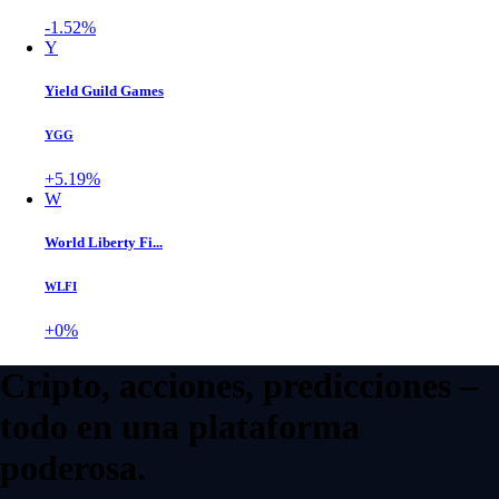
-1.52%
Y
Yield Guild Games
YGG
+5.19%
W
World Liberty Fi...
WLFI
+0%
Cripto, acciones, predicciones –
todo en una plataforma
poderosa.