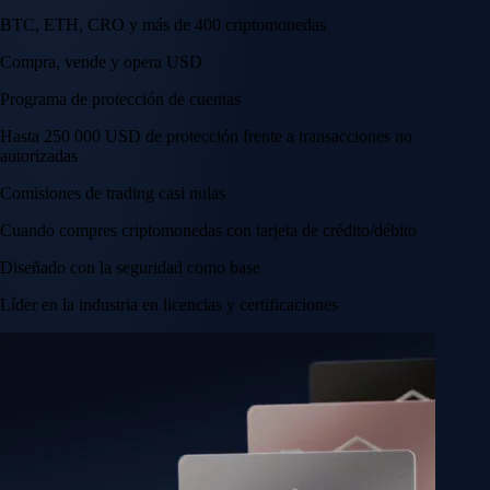
BTC, ETH, CRO y más de 400 criptomonedas
Compra, vende y opera USD
Programa de protección de cuentas
Hasta 250 000 USD de protección frente a transacciones no
autorizadas
Comisiones de trading casi nulas
Cuando compres criptomonedas con tarjeta de crédito/débito
Diseñado con la seguridad como base
Líder en la industria en licencias y certificaciones