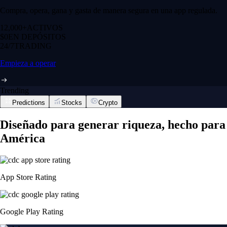
Compra, opera, gana y gasta de manera segura en una app regulada.
12,000+
ACTIVOS
$0
EN DEPÓSITOS
24/7
TRADING
Empieza a operar
Trending
Predictions
Stocks
Crypto
Diseñado para generar riqueza, hecho para
América
App Store Rating
Google Play Rating