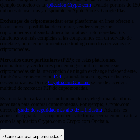
ejemplo conocido es la
aplicación Crypto.com
, avalada por más de 150
millones de usuarios y disponible en Apple Store y Google Play.
Exchanges de criptomonedas:
estas plataformas en línea ofrecen a
los usuarios la posibilidad de comprar, vender y negociar
criptomonedas utilizando dinero fíat u otras criptomonedas. Sus
funciones son más complejas si las comparamos con un servicio de
corretaje y admiten instrumentos de trading como los derivados de
criptomonedas.
Mercados entre particulares (P2P):
en estas plataformas,
compradores y vendedores pueden negociar directamente sus
criptomonedas sin la intervención de ningún exchange independiente.
También se conocen como
DeFi
, abreviatura en inglés de finanzas
descentralizadas. Desde
Crypto.com Onchain
se puede acceder a
multitud de mercados P2P de criptomonedas.
Es importante realizar un estudio minucioso y elegir una plataforma
acreditada para comprar criptomonedas. Por ejemplo, Crypto.com
ofrece el
grado de seguridad más alto de la industria
. Además, es
aconsejable guardar las criptomonedas de forma segura en una cartera
como la aplicación Crypto.com o Crypto.com Onchain.
¿Cómo comprar criptomonedas?