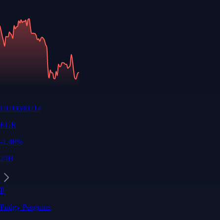
€
0.90680214
EUR
-1.48
%
24H
P
Pudgy Penguins