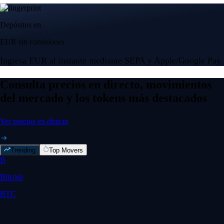
Depósitos en
EUR sin comisiones
Ingresa EUR al instante mediante SEPA y Apple/Google Pay
Consulta precios en directo, movimientos
del mercado y los tokens más destacados
Ver precios en directo
Trending
Top Movers
B
Bitcoin
BTC