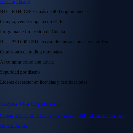
Descarga la app
BTC, ETH, CRO y más de 400 criptomonedas
Compra, vende y opera con EUR
Programa de Protección de Cuenta
Hasta 250.000 USD en caso de transacciones no autorizadas
Comisiones de trading muy bajas
Al comprar cripto con tarjeta
Seguridad por diseño
Líderes del sector en licencias y certificaciones
Tarjeta Visa Crypto.com
Consigue hasta un 5 % en recompensas CRO en todas tus compras
Elige tu tarjeta