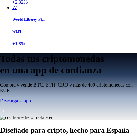
+2.32%
W
World Liberty Fi...
WLFI
+1.8%
Todas tus criptomonedas
en una app de confianza
Compra y vende BTC, ETH, CRO y más de 400 criptomonedas con
EUR
Descarga la app
Diseñado para cripto, hecho para España