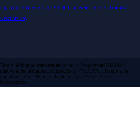
Paga con cripto en más de 300.000 comercios en todo el mundo
Descubre Pay
Earn y Staking no están regulados por el Reglamento 2023/1114
relativo a los mercados de criptoactivos ("MiCA"), tal como se ha
implementado en Malta mediante la Ley de Mercados de
Criptoactivos.
Level Up
Suscríbete para disfrutar de comisiones cero y ventajas líderes del
sector
Desde EUR 3,99/mes →