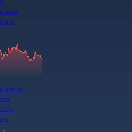
D
Dogecoin
DOGE
€
0.05973596
EUR
-1.35
%
24H