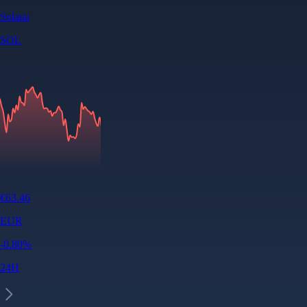
Solana
SOL
€
63.46
EUR
-0.80
%
24H