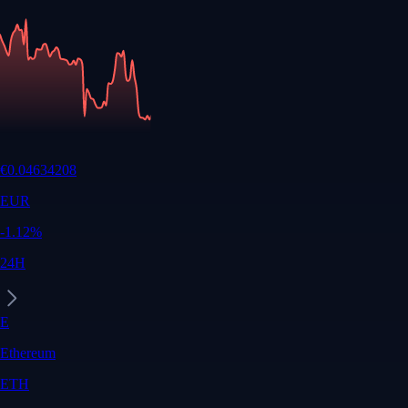
€
0.04634208
EUR
-1.12
%
24H
E
Ethereum
ETH