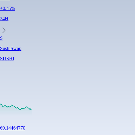
+
0.45
%
24H
S
SushiSwap
SUSHI
€
0.14464770