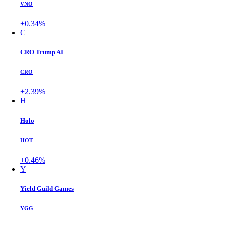
VNO
+0.34%
C
CRO Trump AI
CRO
+2.39%
H
Holo
HOT
+0.46%
Y
Yield Guild Games
YGG