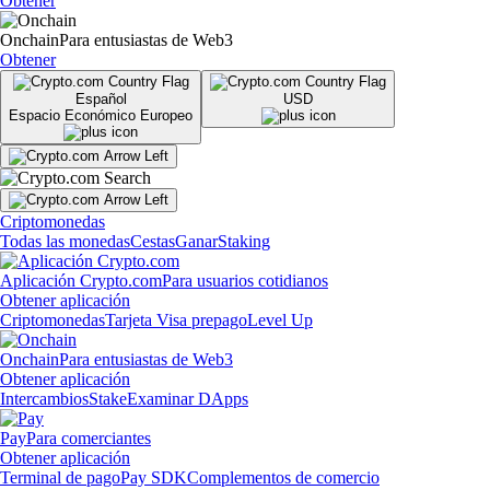
Obtener
Onchain
Para entusiastas de Web3
Obtener
Español
USD
Espacio Económico Europeo
Criptomonedas
Todas las monedas
Cestas
Ganar
Staking
Aplicación Crypto.com
Para usuarios cotidianos
Obtener aplicación
Criptomonedas
Tarjeta Visa prepago
Level Up
Onchain
Para entusiastas de Web3
Obtener aplicación
Intercambios
Stake
Examinar DApps
Pay
Para comerciantes
Obtener aplicación
Terminal de pago
Pay SDK
Complementos de comercio