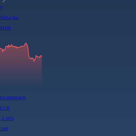
S
Shiba Inu
SHIB
€
0.00000409
EUR
-3.36
%
24H