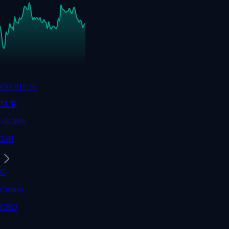
€
55,810.50
EUR
+
0.38
%
24H
C
Cronos
CRO