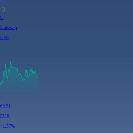
U
Uniswap
UNI
€
3.51
EUR
+
1.57
%