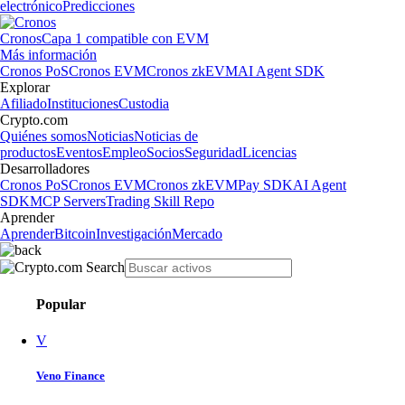
electrónico
Predicciones
Cronos
Capa 1 compatible con EVM
Más información
Cronos PoS
Cronos EVM
Cronos zkEVM
AI Agent SDK
Explorar
Afiliado
Instituciones
Custodia
Crypto.com
Quiénes somos
Noticias
Noticias de
productos
Eventos
Empleo
Socios
Seguridad
Licencias
Desarrolladores
Cronos PoS
Cronos EVM
Cronos zkEVM
Pay SDK
AI Agent
SDK
MCP Servers
Trading Skill Repo
Aprender
Aprender
Bitcoin
Investigación
Mercado
Popular
V
Veno Finance