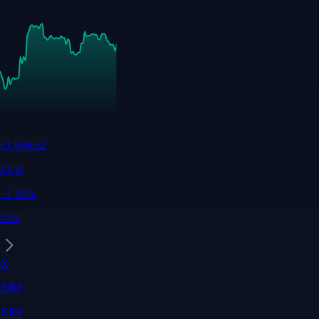
€
1,646.62
EUR
+
1.59
%
24H
X
XRP
XRP