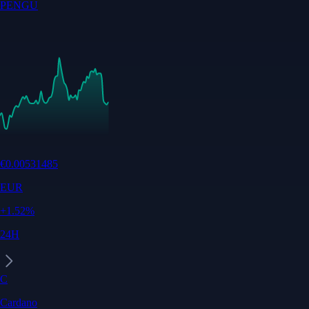
PENGU
€
0.00531485
EUR
+
1.52
%
24H
C
Cardano