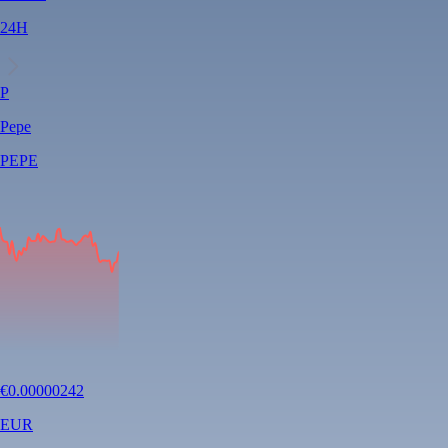
24H
P
Pepe
PEPE
€
0.00000242
EUR