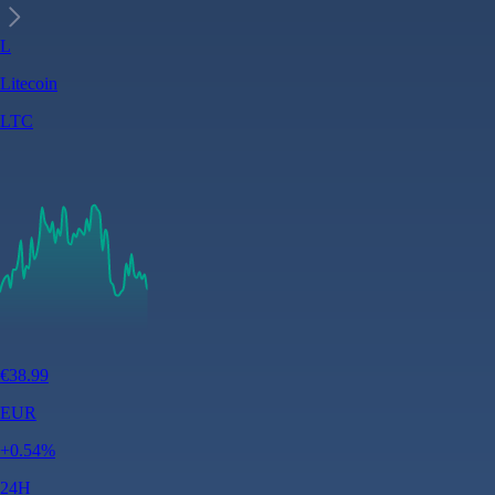
L
Litecoin
LTC
€
38.99
EUR
+
0.54
%
24H