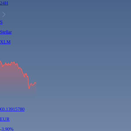
24H
S
Stellar
XLM
€
0.13915780
EUR
-3.90
%