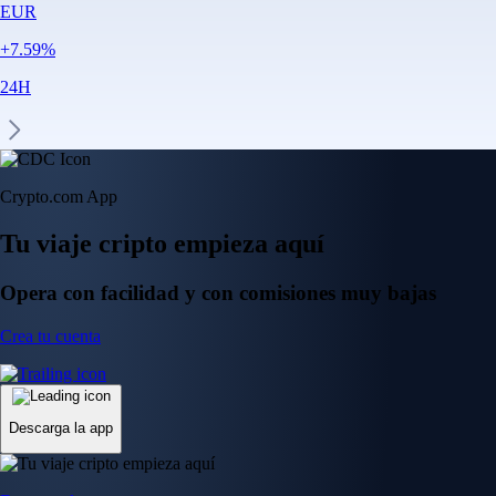
EUR
+
7.59
%
24H
Crypto.com App
Tu viaje cripto empieza aquí
Opera con facilidad y con comisiones muy bajas
Crea tu cuenta
Descarga la app