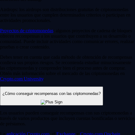
Airdrops: los airdrops son distribuciones gratuitas de criptomonedas
entre los usuarios que cumplen determinados criterios o participan en
actividades promocionales.
Proyectos de criptomonedas
: algunos proyectos de cadena de bloques
ofrecen recompensas a los usuarios que contribuyen a su desarrollo o
comunidad. Puede incluir actividades como comunicar errores, realizar
pruebas o crear contenido.
Debes tener en cuenta que cada método de obtención de recompensas
conlleva sus propios riesgos. Se recomienda estudiar minuciosamente
las criptomonedas y comprender bien el proceso antes de comprar.
Obtén más información sobre el mercado de las criptomonedas en
Crypto.com University
.
¿Cómo conseguir recompensas con las criptomonedas?
Los usuarios pueden conseguir recompensas con sus criptomonedas a
través de varios productos que incluyen cuentas bonificadas o servicios
de préstamos.
La
aplicación Crypto.com
, el
Exchange
y
Crypto.com Onchain