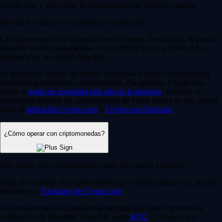
Crypto.com y selecciona la criptomoneda que quieres comprar.
Introduce el importe y confirma la transacción.
Las criptomonedas se depositarán en la cuenta. Desde aquí, se pueden
transferir a otras criptocarteras o convertir de nuevo a dinero fíat e
ingresarlo en una cuenta bancaria.
Es importante realizar un estudio minucioso y elegir una plataforma
acreditada para comprar criptomonedas. Por ejemplo, Crypto.com
ofrece el
grado de seguridad más alto de la industria
. Además, es
aconsejable guardar las criptomonedas de forma segura en una cartera
como la
aplicación Crypto.com
o
Crypto.com Onchain
.
¿Cómo operar con criptomonedas?
Para operar con criptomonedas, sigue estos pasos generales.
Elige un exchange de criptomonedas que admita trading. Una opción
popular es el
Exchange de Crypto.com
.
Crea una cuenta en la plataforma escogida y realiza el proceso de
verificación de identidad, conocido como
KYC
("Conozca a su