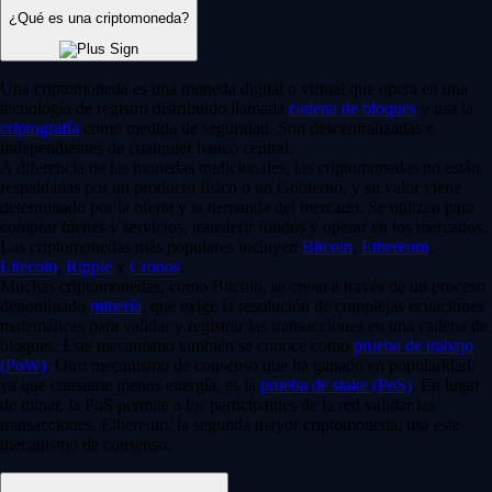
¿Qué es una criptomoneda?
Una criptomoneda es una moneda digital o virtual que opera en una
tecnología de registro distribuido llamada
cadena de bloques
y usa la
criptografía
como medida de seguridad. Son descentralizadas e
independientes de cualquier banco central.
A diferencia de las monedas tradicionales, las criptomonedas no están
respaldadas por un producto físico o un Gobierno, y su valor viene
determinado por la oferta y la demanda del mercado. Se utilizan para
comprar bienes y servicios, transferir fondos y operar en los mercados.
Las criptomonedas más populares incluyen
Bitcoin
,
Ethereum
,
Litecoin
,
Ripple
y
Cronos
.
Muchas criptomonedas, como Bitcoin, se crean a través de un proceso
denominado
minería
, que exige la resolución de complejas ecuaciones
matemáticas para validar y registrar las transacciones en una cadena de
bloques. Este mecanismo también se conoce como
prueba de trabajo
(PoW)
. Otro mecanismo de consenso que ha ganado en popularidad,
ya que consume menos energía, es la
prueba de stake (PoS)
. En lugar
de minar, la PoS permite a los participantes de la red validar las
transacciones. Ethereum, la segunda mayor criptomoneda, usa este
mecanismo de consenso.