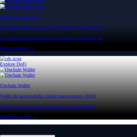
App de Crypto.com
La plataforma todo-en-uno para usuarios del día a día
La plataforma todo-en-uno para usuarios del día a día
Empieza ahora →
Explore DeFi
Onchain Wallet
Wallet de autocustodia creada para usuarios Web3
Wallet de autocustodia creada para usuarios Web3
Descarga la app →
FAQ