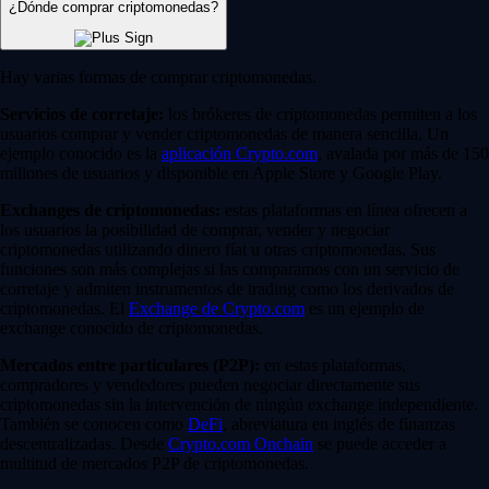
¿Dónde comprar criptomonedas?
Hay varias formas de comprar criptomonedas.
Servicios de corretaje:
los brókeres de criptomonedas permiten a los
usuarios comprar y vender criptomonedas de manera sencilla. Un
ejemplo conocido es la
aplicación Crypto.com
, avalada por más de 150
millones de usuarios y disponible en Apple Store y Google Play.
Exchanges de criptomonedas:
estas plataformas en línea ofrecen a
los usuarios la posibilidad de comprar, vender y negociar
criptomonedas utilizando dinero fíat u otras criptomonedas. Sus
funciones son más complejas si las comparamos con un servicio de
corretaje y admiten instrumentos de trading como los derivados de
criptomonedas. El
Exchange de Crypto.com
es un ejemplo de
exchange conocido de criptomonedas.
Mercados entre particulares (P2P):
en estas plataformas,
compradores y vendedores pueden negociar directamente sus
criptomonedas sin la intervención de ningún exchange independiente.
También se conocen como
DeFi
, abreviatura en inglés de finanzas
descentralizadas. Desde
Crypto.com
Onchain
se puede acceder a
multitud de mercados P2P de criptomonedas.