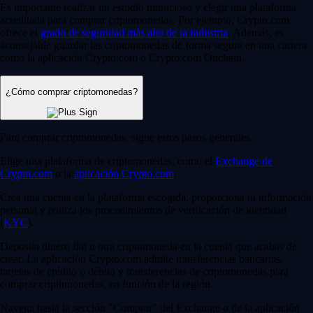
Es importante realizar un estudio minucioso y elegir una plataforma
acreditada para comprar criptomonedas. Por ejemplo, Crypto.com
ofrece el
grado de seguridad más alto de la industria
. Además, es
aconsejable guardar las criptomonedas de forma segura en una cartera
como la aplicación Crypto.com o Crypto.com Onchain.
¿Cómo comprar criptomonedas?
Para comprar criptomonedas, sigue estos pasos generales.
Elige una plataforma de criptomonedas, como el
Exchange de
Crypto.com
o la
aplicación Crypto.com
.
Crea una cuenta en la plataforma escogida, proporciona tu información
personal y realiza los procedimientos de verificación de identidad
(
KYC
).
Deposita dinero fíat u otra criptomoneda en la cuenta que acabas de
crear. La aplicación Crypto.com admite transferencias bancarias,
tarjetas de crédito o débito y transferencias de criptomonedas para
comprar criptomonedas, en función de la región.
Navega hasta la sección "Comprar" del Exchange o de la aplicación