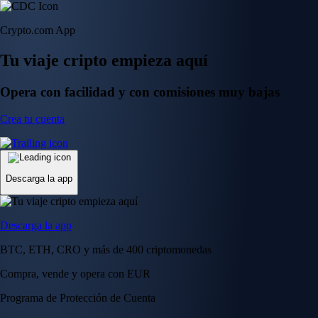
Crypto.com App
Tu viaje cripto empieza aquí
Opera con facilidad y con comisiones muy bajas
Crea tu cuenta
Descarga la app
Descarga la app
BTC, ETH, CRO y más de 400 criptomonedas
Compra, vende y opera con EUR
Programa de Protección de Cuenta