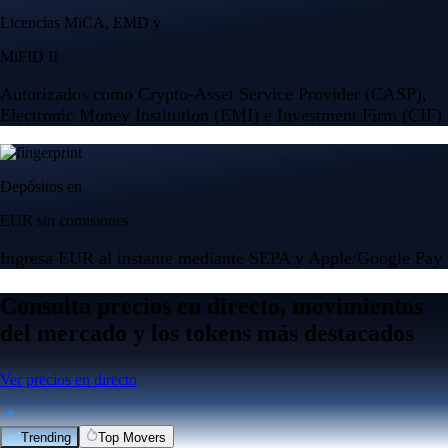
Licencias MiCA, EMD y
MiFID II
Autorizados como Crypto-Asset Service Provider (CASP),
Electronic Money Institution (EMI) e Investment Firm (CIF)
Depósitos en
EUR sin comisiones
Ingresa EUR al instante mediante SEPA y Apple/Google Pay
Consulta precios en directo, movimientos
del mercado y los tokens más destacados
Ver precios en directo
Trending
Top Movers