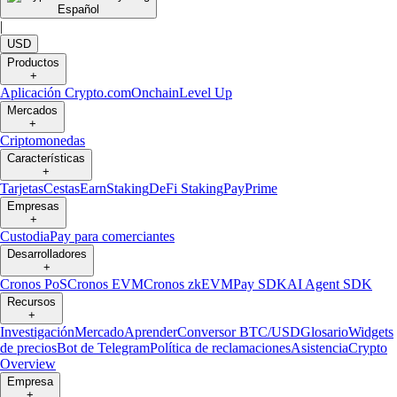
Español
|
USD
Productos
+
Aplicación Crypto.com
Onchain
Level Up
Mercados
+
Criptomonedas
Características
+
Tarjetas
Cestas
Earn
Staking
DeFi Staking
Pay
Prime
Empresas
+
Custodia
Pay para comerciantes
Desarrolladores
+
Cronos PoS
Cronos EVM
Cronos zkEVM
Pay SDK
AI Agent SDK
Recursos
+
Investigación
Mercado
Aprender
Conversor BTC/USD
Glosario
Widgets
de precios
Bot de Telegram
Política de reclamaciones
Asistencia
Crypto
Overview
Empresa
+