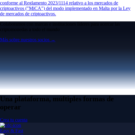
conforme al Reglamento 2023/1114 relativo a los mercados de
criptoactivos ("MiCA") del modo implementado en Malta por la Ley
de mercados de criptoactivos.
Colaboramos con marcas e instituciones líderes para acercar las
criptomonedas a todo el mundo
Más sobre nuestros socios →
Una plataforma, múltiples formas de
operar
Crea tu cuenta
Easy & Fast