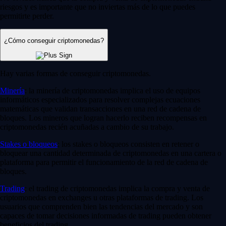
riesgos y es importante que no inviertas más de lo que puedes
permitirte perder.
¿Cómo conseguir criptomonedas?
Hay varias formas de conseguir criptomonedas.
Minería
: la minería de criptomonedas implica el uso de equipos
informáticos especializados para resolver complejas ecuaciones
matemáticas que validan transacciones en una red de cadena de
bloques. Los mineros que logran hacerlo reciben recompensas en
criptomonedas recién acuñadas a cambio de su trabajo.
Stakes o bloqueos
: los stakes o bloqueos consisten en retener o
bloquear una cantidad determinada de criptomonedas en una cartera o
plataforma para permitir el funcionamiento de la red de cadena de
bloques.
Trading
: el trading de criptomonedas implica la compra y venta de
criptomonedas en exchanges u otras plataformas de trading. Los
usuarios que comprenden bien las tendencias del mercado y son
capaces de tomar decisiones informadas de trading pueden obtener
beneficios del trading.