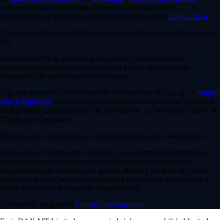
ofrecen diferentes formas de obtener recompensas con las
criptomonedas a través de un mecanismo denominado
Crypto Earn
.
Crea una cuenta en la plataforma elegida y deposita criptomonedas en
ella.
Dependiendo de la plataforma, los usuarios pueden percibir
recompensas por prestar criptomonedas a otros usuarios o por
bloquearlas durante un periodo de tiempo.
Algunos productos ofrecen tasas de recompensas fijas (p. ej., la
Tarjeta
Visa Crypto.com
), mientras que otros pueden ofrecer tasas que varían
en función de las condiciones del mercado (p. ej., la función "Earn" de
Crypto.com Onchain).
Supervisa las recompensas y adapta tu estrategia a tus necesidades.
Debes tener en cuenta que el interés y las recompensas obtenidos de
las criptomonedas entrañan riesgos, incluyendo cambios en las
circunstancias del mercado que pueden afectar a los tipos de interés.
Asegúrate de estudiar minuciosamente y comprender los términos y
condiciones antes de depositar criptomonedas.
¿Tienes más preguntas?
Contacta con nosotros