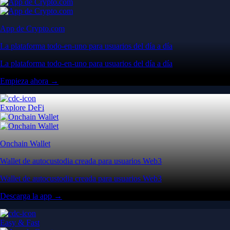
App de Crypto.com
La plataforma todo-en-uno para usuarios del día a día
La plataforma todo-en-uno para usuarios del día a día
Empieza ahora →
Explore DeFi
Onchain Wallet
Wallet de autocustodia creada para usuarios Web3
Wallet de autocustodia creada para usuarios Web3
Descarga la app →
Easy & Fast