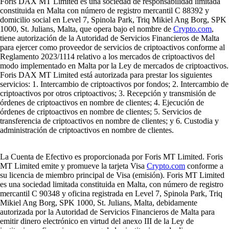
Foris DAX MT Limited es una sociedad de responsabilidad limitada
constituida en Malta con número de registro mercantil C 88392 y
domicilio social en Level 7, Spinola Park, Triq Mikiel Ang Borg, SPK
1000, St. Julians, Malta, que opera bajo el nombre de
Crypto.com
,
tiene autorización de la Autoridad de Servicios Financieros de Malta
para ejercer como proveedor de servicios de criptoactivos conforme al
Reglamento 2023/1114 relativo a los mercados de criptoactivos del
modo implementado en Malta por la Ley de mercados de criptoactivos.
Foris DAX MT Limited está autorizada para prestar los siguientes
servicios: 1. Intercambio de criptoactivos por fondos; 2. Intercambio de
criptoactivos por otros criptoactivos; 3. Recepción y transmisión de
órdenes de criptoactivos en nombre de clientes; 4. Ejecución de
órdenes de criptoactivos en nombre de clientes; 5. Servicios de
transferencia de criptoactivos en nombre de clientes; y 6. Custodia y
administración de criptoactivos en nombre de clientes.
La Cuenta de Efectivo es proporcionada por Foris MT Limited. Foris
MT Limited emite y promueve la tarjeta Visa
Crypto.com
conforme a
su licencia de miembro principal de Visa (emisión). Foris MT Limited
es una sociedad limitada constituida en Malta, con número de registro
mercantil C 90348 y oficina registrada en Level 7, Spinola Park, Triq
Mikiel Ang Borg, SPK 1000, St. Julians, Malta, debidamente
autorizada por la Autoridad de Servicios Financieros de Malta para
emitir dinero electrónico en virtud del anexo III de la Ley de