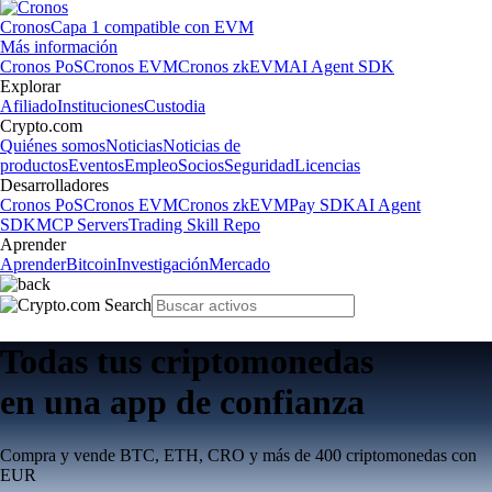
Cronos
Capa 1 compatible con EVM
Más información
Cronos PoS
Cronos EVM
Cronos zkEVM
AI Agent SDK
Explorar
Afiliado
Instituciones
Custodia
Crypto.com
Quiénes somos
Noticias
Noticias de
productos
Eventos
Empleo
Socios
Seguridad
Licencias
Desarrolladores
Cronos PoS
Cronos EVM
Cronos zkEVM
Pay SDK
AI Agent
SDK
MCP Servers
Trading Skill Repo
Aprender
Aprender
Bitcoin
Investigación
Mercado
Todas tus criptomonedas
en una app de confianza
Compra y vende BTC, ETH, CRO y más de 400 criptomonedas con
EUR