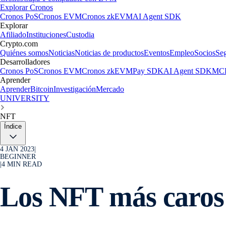
Explorar Cronos
Cronos PoS
Cronos EVM
Cronos zkEVM
AI Agent SDK
Explorar
Afiliado
Instituciones
Custodia
Crypto.com
Quiénes somos
Noticias
Noticias de productos
Eventos
Empleo
Socios
Se
Desarrolladores
Cronos PoS
Cronos EVM
Cronos zkEVM
Pay SDK
AI Agent SDK
MCP
Aprender
Aprender
Bitcoin
Investigación
Mercado
UNIVERSITY
NFT
Índice
4 JAN 2023
|
BEGINNER
|
4
MIN READ
Los NFT más caros