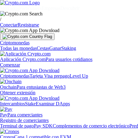
Mercados
Particulares
Empresas
Descubrir
/
Conectar
Registrarse
Criptomonedas
Todas las monedas
Cestas
Ganar
Staking
Aplicación Crypto.com
Para usuarios cotidianos
Comenzar
Criptomonedas
Tarjeta Visa prepago
Level Up
Onchain
Para entusiastas de Web3
Obtener extensión
Intercambios
Stake
Examinar DApps
Pay
Para comerciantes
Registro de comerciantes
Terminal de pago
Pay SDK
Complementos de comercio electrónico
Pred
Cronos
Capa 1 compatible con EVM