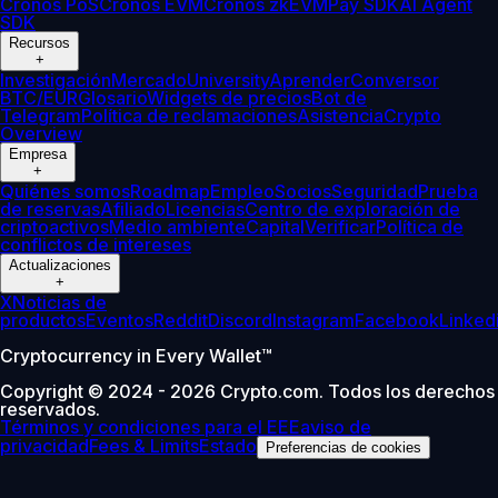
Cronos PoS
Cronos EVM
Cronos zkEVM
Pay SDK
AI Agent
SDK
Recursos
+
Investigación
Mercado
University
Aprender
Conversor
BTC/EUR
Glosario
Widgets de precios
Bot de
Telegram
Política de reclamaciones
Asistencia
Crypto
Overview
Empresa
+
Quiénes somos
Roadmap
Empleo
Socios
Seguridad
Prueba
de reservas
Afiliado
Licencias
Centro de exploración de
criptoactivos
Medio ambiente
Capital
Verificar
Política de
conflictos de intereses
Actualizaciones
+
X
Noticias de
productos
Eventos
Reddit
Discord
Instagram
Facebook
Linked
Cryptocurrency in Every Wallet™
Copyright © 2024 - 2026 Crypto.com. Todos los derechos
reservados.
Términos y condiciones para el EEE
aviso de
privacidad
Fees & Limits
Estado
Preferencias de cookies