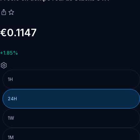
€0.1147
+1.85%
1H
24H
1W
1M