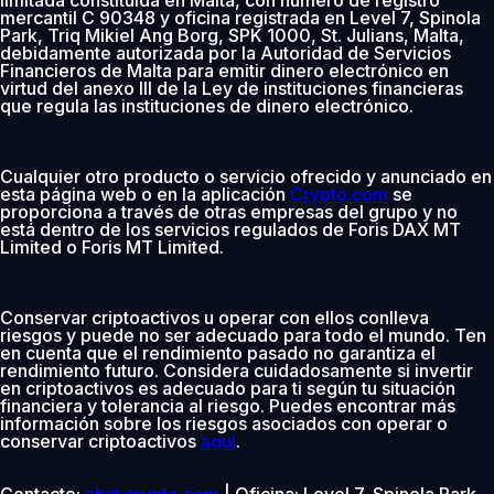
mercantil C 90348 y oficina registrada en Level 7, Spinola
Park, Triq Mikiel Ang Borg, SPK 1000, St. Julians, Malta,
debidamente autorizada por la Autoridad de Servicios
Financieros de Malta para emitir dinero electrónico en
virtud del anexo III de la Ley de instituciones financieras
que regula las instituciones de dinero electrónico.
Cualquier otro producto o servicio ofrecido y anunciado en
esta página web o en la aplicación
Crypto.com
se
proporciona a través de otras empresas del grupo y no
está dentro de los servicios regulados de Foris DAX MT
Limited o Foris MT Limited.
Conservar criptoactivos u operar con ellos conlleva
riesgos y puede no ser adecuado para todo el mundo. Ten
en cuenta que el rendimiento pasado no garantiza el
rendimiento futuro. Considera cuidadosamente si invertir
en criptoactivos es adecuado para ti según tu situación
financiera y tolerancia al riesgo. Puedes encontrar más
información sobre los riesgos asociados con operar o
conservar criptoactivos
aquí
.
Contacto:
chat.crypto.com
| Oficina: Level 7, Spinola Park,