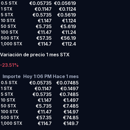
€0.05735
€0.05619
0.5
STX
€0.1147
€0.1124
1
STX
€0.5735
€0.5619
5
STX
€1.147
€1.124
10
STX
€5.735
€5.619
50
STX
€11.47
€11.24
100
STX
€57.35
€56.19
500
STX
€114.7
€112.4
1,000
STX
Variación de precio 1 mes STX
-23.51%
Importe
Hoy 1:06 PM
Hace 1 mes
€0.05735
€0.07485
0.5
STX
€0.1147
€0.1497
1
STX
€0.5735
€0.7485
5
STX
€1.147
€1.497
10
STX
€5.735
€7.485
50
STX
€11.47
€14.97
100
STX
€57.35
€74.85
500
STX
€114.7
€149.7
1,000
STX