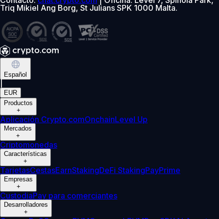
Triq Mikiel Ang Borg, St Julians SPK 1000 Malta.
Español
|
EUR
Productos
+
Aplicación Crypto.com
Onchain
Level Up
Mercados
+
Criptomonedas
Características
+
Tarjetas
Cestas
Earn
Staking
DeFi Staking
Pay
Prime
Empresas
+
Custodia
Pay para comerciantes
Desarrolladores
+