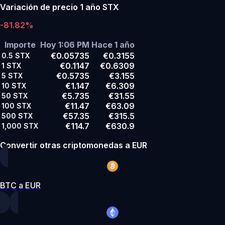
Variación de precio 1 año STX
-81.82%
Importe
Hoy 1:06 PM
Hace 1 año
€0.05735
€0.3155
0.5
STX
€0.1147
€0.6309
1
STX
€0.5735
€3.155
5
STX
€1.147
€6.309
10
STX
€5.735
€31.55
50
STX
€11.47
€63.09
100
STX
€57.35
€315.5
500
STX
€114.7
€630.9
1,000
STX
Convertir otras criptomonedas a EUR
BTC a EUR