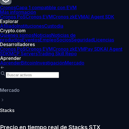
Cronos
Capa 1 compatible con EVM
Más información
Cronos PoS
Cronos EVM
Cronos zkEVM
AI Agent SDK
Explorar
Afiliado
Instituciones
Custodia
Crypto.com
Quiénes somos
Noticias
Noticias de
productos
Eventos
Empleo
Socios
Seguridad
Licencias
Desarrolladores
Cronos PoS
Cronos EVM
Cronos zkEVM
Pay SDK
AI Agent
SDK
MCP Servers
Trading Skill Repo
Aprender
Aprender
Bitcoin
Investigación
Mercado
Mercado
Stacks
Precio en tiempo real de Stacks STX