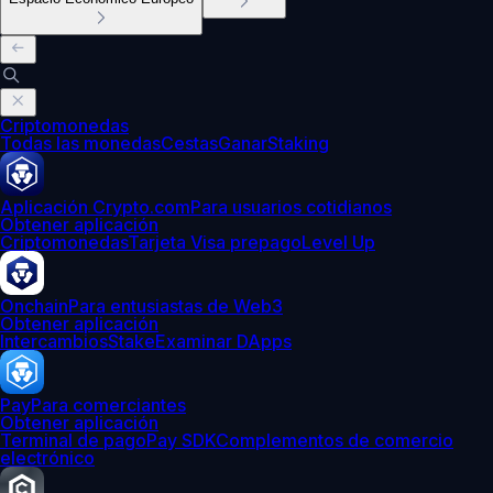
Criptomonedas
Todas las monedas
Cestas
Ganar
Staking
Aplicación Crypto.com
Para usuarios cotidianos
Obtener aplicación
Criptomonedas
Tarjeta Visa prepago
Level Up
Onchain
Para entusiastas de Web3
Obtener aplicación
Intercambios
Stake
Examinar DApps
Pay
Para comerciantes
Obtener aplicación
Terminal de pago
Pay SDK
Complementos de comercio
electrónico