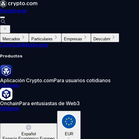
Registrarse
Mercados
Particulares
Empresas
Descubrir
Conectar
Registrarse
Productos
Aplicación Crypto.com
Para usuarios cotidianos
Obtener
Onchain
Para entusiastas de Web3
Obtener
Español
EUR
Espacio Económico Europeo