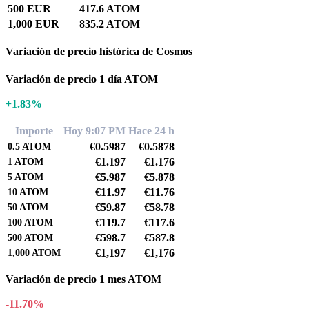
500 EUR
417.6 ATOM
1,000 EUR
835.2 ATOM
Variación de precio histórica de Cosmos
Variación de precio 1 día ATOM
+1.83%
Importe
Hoy 9:07 PM
Hace 24 h
€0.5987
€0.5878
0.5
ATOM
€1.197
€1.176
1
ATOM
€5.987
€5.878
5
ATOM
€11.97
€11.76
10
ATOM
€59.87
€58.78
50
ATOM
€119.7
€117.6
100
ATOM
€598.7
€587.8
500
ATOM
€1,197
€1,176
1,000
ATOM
Variación de precio 1 mes ATOM
-11.70%