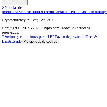
+
X
Noticias de
productos
Eventos
Reddit
Discord
Instagram
Facebook
Linkedin
Trading
Cryptocurrency in Every Wallet™
Copyright © 2024 - 2026 Crypto.com. Todos los derechos
reservados.
Términos y condiciones para el EEE
aviso de privacidad
Fees &
Limits
Estado
Preferencias de cookies