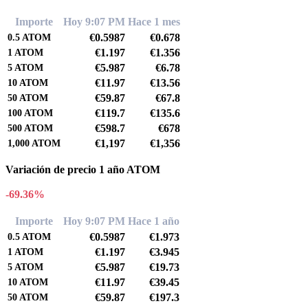
Importe
Hoy 9:07 PM
Hace 1 mes
€0.5987
€0.678
0.5
ATOM
€1.197
€1.356
1
ATOM
€5.987
€6.78
5
ATOM
€11.97
€13.56
10
ATOM
€59.87
€67.8
50
ATOM
€119.7
€135.6
100
ATOM
€598.7
€678
500
ATOM
€1,197
€1,356
1,000
ATOM
Variación de precio 1 año ATOM
-69.36%
Importe
Hoy 9:07 PM
Hace 1 año
€0.5987
€1.973
0.5
ATOM
€1.197
€3.945
1
ATOM
€5.987
€19.73
5
ATOM
€11.97
€39.45
10
ATOM
€59.87
€197.3
50
ATOM