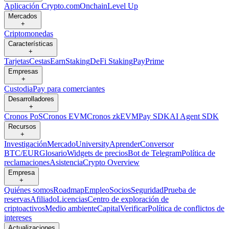
Aplicación Crypto.com
Onchain
Level Up
Mercados
+
Criptomonedas
Características
+
Tarjetas
Cestas
Earn
Staking
DeFi Staking
Pay
Prime
Empresas
+
Custodia
Pay para comerciantes
Desarrolladores
+
Cronos PoS
Cronos EVM
Cronos zkEVM
Pay SDK
AI Agent SDK
Recursos
+
Investigación
Mercado
University
Aprender
Conversor
BTC/EUR
Glosario
Widgets de precios
Bot de Telegram
Política de
reclamaciones
Asistencia
Crypto Overview
Empresa
+
Quiénes somos
Roadmap
Empleo
Socios
Seguridad
Prueba de
reservas
Afiliado
Licencias
Centro de exploración de
criptoactivos
Medio ambiente
Capital
Verificar
Política de conflictos de
intereses
Actualizaciones