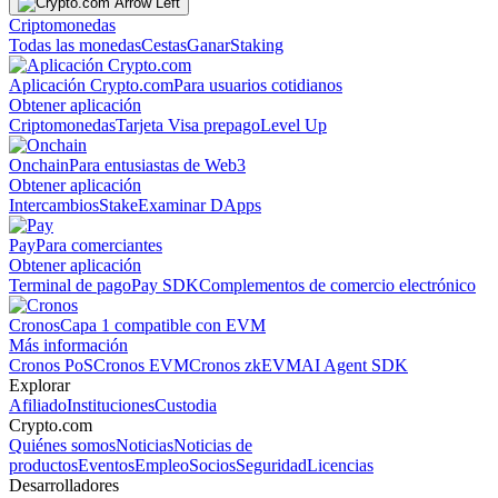
Criptomonedas
Todas las monedas
Cestas
Ganar
Staking
Aplicación Crypto.com
Para usuarios cotidianos
Obtener aplicación
Criptomonedas
Tarjeta Visa prepago
Level Up
Onchain
Para entusiastas de Web3
Obtener aplicación
Intercambios
Stake
Examinar DApps
Pay
Para comerciantes
Obtener aplicación
Terminal de pago
Pay SDK
Complementos de comercio electrónico
Cronos
Capa 1 compatible con EVM
Más información
Cronos PoS
Cronos EVM
Cronos zkEVM
AI Agent SDK
Explorar
Afiliado
Instituciones
Custodia
Crypto.com
Quiénes somos
Noticias
Noticias de
productos
Eventos
Empleo
Socios
Seguridad
Licencias
Desarrolladores