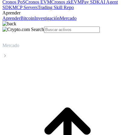
Cronos PoS
Cronos EVM
Cronos zkEVM
Pay SDK
AI Agent
SDK
MCP Servers
Trading Skill Repo
Aprender
Aprender
Bitcoin
Investigación
Mercado
Mercado
Cosmos
Precio en tiempo real de Cosmos ATOM