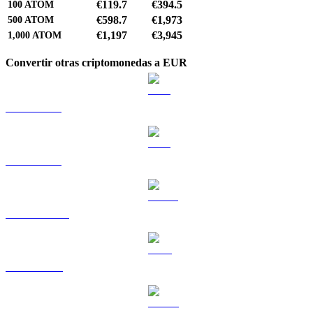
€119.7
€394.5
100
ATOM
€598.7
€1,973
500
ATOM
€1,197
€3,945
1,000
ATOM
Convertir otras criptomonedas a EUR
BTC a EUR
ETH a EUR
USDT a EUR
BNB a EUR