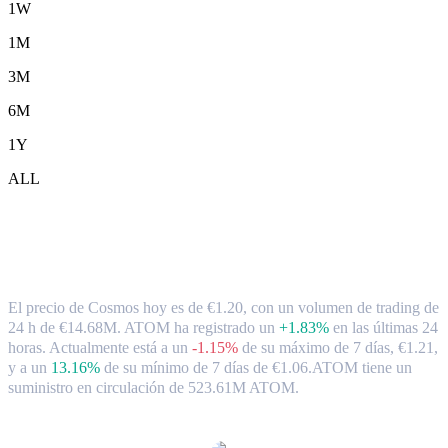
1W
1M
3M
6M
1Y
ALL
Tipo de cambio y datos del mercado de
Cosmos ( ATOM ) a EUR
El precio de Cosmos hoy es de €1.20, con un volumen de trading de
24 h de €14.68M. ATOM ha registrado un
+1.83%
en las últimas 24
horas.
Actualmente está a un
-1.15%
de su máximo de 7 días, €1.21,
y a un
13.16%
de su mínimo de 7 días de €1.06.
ATOM tiene un
suministro en circulación de 523.61M ATOM.
Pares de conversión de Cosmos populares