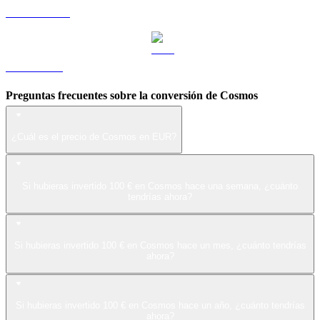
USDS a EUR
LEO a EUR
Preguntas frecuentes sobre la conversión de Cosmos
¿Cuál es el precio de Cosmos en EUR?
Si hubieras invertido 100 € en Cosmos hace una semana, ¿cuánto
tendrías ahora?
Si hubieras invertido 100 € en Cosmos hace un mes, ¿cuánto tendrías
ahora?
Si hubieras invertido 100 € en Cosmos hace un año, ¿cuánto tendrías
ahora?