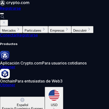
Registrarse
Mercados
Particulares
Empresas
Descubrir
Conectar
Registrarse
Productos
Aplicación Crypto.com
Para usuarios cotidianos
Obtener
Onchain
Para entusiastas de Web3
Obtener
Español
USD
Espacio Económico Europeo