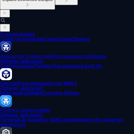
Criptomonedas
Todas las monedas
Cestas
Ganar
Staking
Aplicación Crypto.com
Para usuarios cotidianos
Obtener aplicación
Criptomonedas
Tarjeta Visa prepago
Level Up
Onchain
Para entusiastas de Web3
Obtener aplicación
Intercambios
Stake
Examinar DApps
Pay
Para comerciantes
Obtener aplicación
Terminal de pago
Pay SDK
Complementos de comercio
electrónico