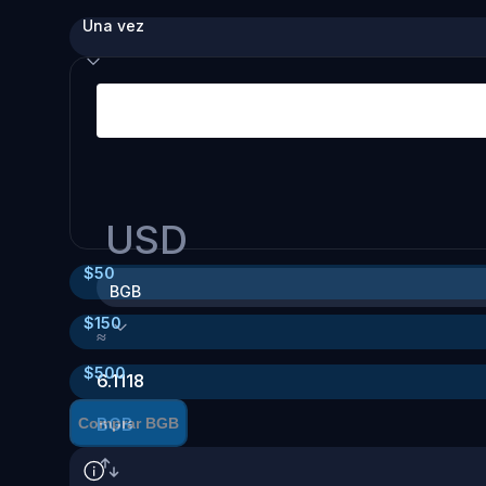
Una vez
USD
$
50
BGB
$
150
≈
$
500
6.1118
BGB
Comprar BGB