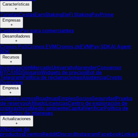
Características
+
Tarjetas
Cestas
Earn
Staking
DeFi Staking
Pay
Prime
Empresas
+
Custodia
Pay para comerciantes
Desarrolladores
+
Cronos PoS
Cronos EVM
Cronos zkEVM
Pay SDK
AI Agent
SDK
Recursos
+
Investigación
Mercado
University
Aprender
Conversor
BTC/USD
Glosario
Widgets de precios
Bot de
Telegram
Política de reclamaciones
Asistencia
Crypto
Overview
Empresa
+
Quiénes somos
Roadmap
Empleo
Socios
Seguridad
Prueba
de reservas
Afiliado
Licencias
Centro de exploración de
criptoactivos
Medio ambiente
Capital
Verificar
Política de
conflictos de intereses
Actualizaciones
+
X
Noticias de
productos
Eventos
Reddit
Discord
Instagram
Facebook
Linked