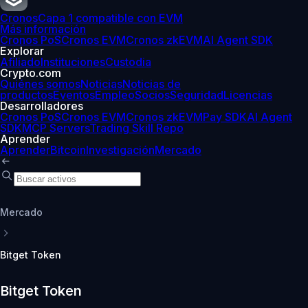
Cronos
Capa 1 compatible con EVM
Más información
Cronos PoS
Cronos EVM
Cronos zkEVM
AI Agent SDK
Explorar
Afiliado
Instituciones
Custodia
Crypto.com
Quiénes somos
Noticias
Noticias de
productos
Eventos
Empleo
Socios
Seguridad
Licencias
Desarrolladores
Cronos PoS
Cronos EVM
Cronos zkEVM
Pay SDK
AI Agent
SDK
MCP Servers
Trading Skill Repo
Aprender
Aprender
Bitcoin
Investigación
Mercado
Mercado
Bitget Token
Bitget Token