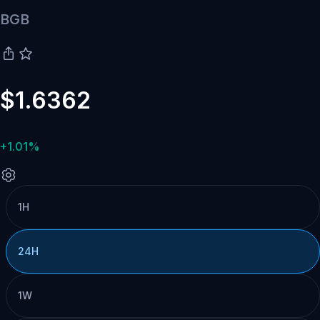
BGB
$1.6362
+1.01%
1H
24H
1W