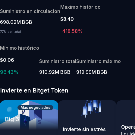
Máximo histórico
Suministro en circulación
$8.49
698.02M BGB
-418.58%
77% del total
Mínimo histórico
$0.06
Suministro total
Suministro máximo
96.43%
910.92M BGB
919.99M BGB
Invierte en Bitget Token
Más negociados
Big 3
Opera
Invierte sin estrés
liquid