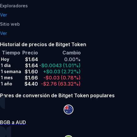
Exploradores
Ver
Sitio web
Ver
Historial de precios de Bitget Token
Tiempo
Precio
Cambio
$1.64
0.00%
Hoy
$1.64
-$0.0043
(1.01%)
1 día
$1.60
+$0.03
(2.72%)
1 semana
$1.66
-$0.03
(0.78%)
1 mes
$4.40
-$2.76
(63.32%)
1 año
Pares de conversión de Bitget Token populares
BGB a AUD