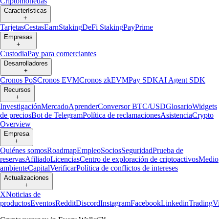
Criptomonedas
Características
+
Tarjetas
Cestas
Earn
Staking
DeFi Staking
Pay
Prime
Empresas
+
Custodia
Pay para comerciantes
Desarrolladores
+
Cronos PoS
Cronos EVM
Cronos zkEVM
Pay SDK
AI Agent SDK
Recursos
+
Investigación
Mercado
Aprender
Conversor BTC/USD
Glosario
Widgets
de precios
Bot de Telegram
Política de reclamaciones
Asistencia
Crypto
Overview
Empresa
+
Quiénes somos
Roadmap
Empleo
Socios
Seguridad
Prueba de
reservas
Afiliado
Licencias
Centro de exploración de criptoactivos
Medio
ambiente
Capital
Verificar
Política de conflictos de intereses
Actualizaciones
+
X
Noticias de
productos
Eventos
Reddit
Discord
Instagram
Facebook
Linkedin
TradingV