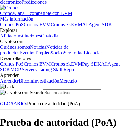
electrónico
Predicciones
Cronos
Capa 1 compatible con EVM
Más información
Cronos PoS
Cronos EVM
Cronos zkEVM
AI Agent SDK
Explorar
Afiliado
Instituciones
Custodia
Crypto.com
Quiénes somos
Noticias
Noticias de
productos
Eventos
Empleo
Socios
Seguridad
Licencias
Desarrolladores
Cronos PoS
Cronos EVM
Cronos zkEVM
Pay SDK
AI Agent
SDK
MCP Servers
Trading Skill Repo
Aprender
Aprender
Bitcoin
Investigación
Mercado
GLOSARIO
Prueba de autoridad (PoA)
Prueba de autoridad (PoA)