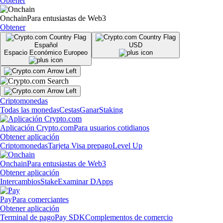
Obtener
Onchain
Para entusiastas de Web3
Obtener
Español
USD
Espacio Económico Europeo
Criptomonedas
Todas las monedas
Cestas
Ganar
Staking
Aplicación Crypto.com
Para usuarios cotidianos
Obtener aplicación
Criptomonedas
Tarjeta Visa prepago
Level Up
Onchain
Para entusiastas de Web3
Obtener aplicación
Intercambios
Stake
Examinar DApps
Pay
Para comerciantes
Obtener aplicación
Terminal de pago
Pay SDK
Complementos de comercio