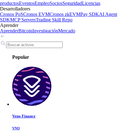
productos
Eventos
Empleo
Socios
Seguridad
Licencias
Desarrolladores
Cronos PoS
Cronos EVM
Cronos zkEVM
Pay SDK
AI Agent
SDK
MCP Servers
Trading Skill Repo
Aprender
Aprender
Bitcoin
Investigación
Mercado
Popular
Veno Finance
VNO