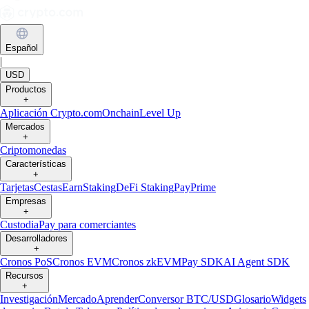
Español
|
USD
Productos
+
Aplicación Crypto.com
Onchain
Level Up
Mercados
+
Criptomonedas
Características
+
Tarjetas
Cestas
Earn
Staking
DeFi Staking
Pay
Prime
Empresas
+
Custodia
Pay para comerciantes
Desarrolladores
+
Cronos PoS
Cronos EVM
Cronos zkEVM
Pay SDK
AI Agent SDK
Recursos
+
Investigación
Mercado
Aprender
Conversor BTC/USD
Glosario
Widgets