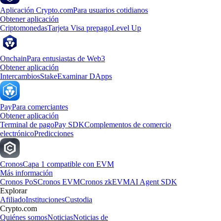
Aplicación Crypto.com
Para usuarios cotidianos
Obtener aplicación
Criptomonedas
Tarjeta Visa prepago
Level Up
Onchain
Para entusiastas de Web3
Obtener aplicación
Intercambios
Stake
Examinar DApps
Pay
Para comerciantes
Obtener aplicación
Terminal de pago
Pay SDK
Complementos de comercio
electrónico
Predicciones
Cronos
Capa 1 compatible con EVM
Más información
Cronos PoS
Cronos EVM
Cronos zkEVM
AI Agent SDK
Explorar
Afiliado
Instituciones
Custodia
Crypto.com
Quiénes somos
Noticias
Noticias de