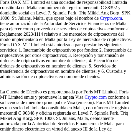
Foris DAX MT Limited es una sociedad de responsabilidad limitada
constituida en Malta con número de registro mercantil C 88392 y
domicilio social en Level 7, Spinola Park, Triq Mikiel Ang Borg, SPK
1000, St. Julians, Malta, que opera bajo el nombre de
Crypto.com
,
tiene autorización de la Autoridad de Servicios Financieros de Malta
para ejercer como proveedor de servicios de criptoactivos conforme al
Reglamento 2023/1114 relativo a los mercados de criptoactivos del
modo implementado en Malta por la Ley de mercados de criptoactivos.
Foris DAX MT Limited está autorizada para prestar los siguientes
servicios: 1. Intercambio de criptoactivos por fondos; 2. Intercambio de
criptoactivos por otros criptoactivos; 3. Recepción y transmisión de
órdenes de criptoactivos en nombre de clientes; 4. Ejecución de
órdenes de criptoactivos en nombre de clientes; 5. Servicios de
transferencia de criptoactivos en nombre de clientes; y 6. Custodia y
administración de criptoactivos en nombre de clientes.
La Cuenta de Efectivo es proporcionada por Foris MT Limited. Foris
MT Limited emite y promueve la tarjeta Visa
Crypto.com
conforme a
su licencia de miembro principal de Visa (emisión). Foris MT Limited
es una sociedad limitada constituida en Malta, con número de registro
mercantil C 90348 y oficina registrada en Level 7, Spinola Park, Triq
Mikiel Ang Borg, SPK 1000, St. Julians, Malta, debidamente
autorizada por la Autoridad de Servicios Financieros de Malta para
emitir dinero electrónico en virtud del anexo III de la Ley de