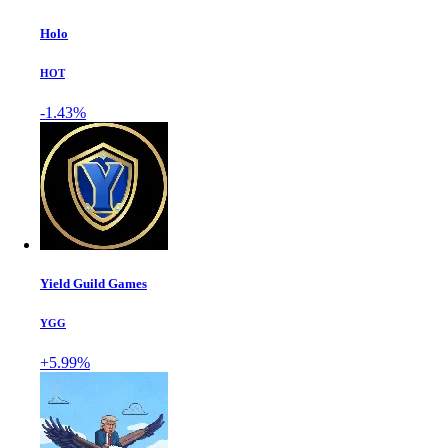
Holo
HOT
-1.43%
Yield Guild Games
YGG
+5.99%