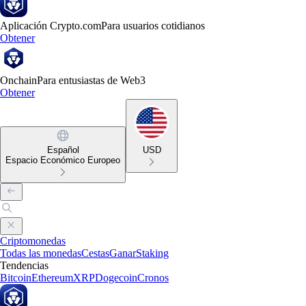
Aplicación Crypto.com
Para usuarios cotidianos
Obtener
Onchain
Para entusiastas de Web3
Obtener
Español
USD
Espacio Económico Europeo
Criptomonedas
Todas las monedas
Cestas
Ganar
Staking
Tendencias
Bitcoin
Ethereum
XRP
Dogecoin
Cronos