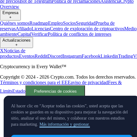
de precios
Bot de Telegram
Política de reclamaciones
Asistencia
Crypto
Overview
Empresa
+
Quiénes somos
Roadmap
Empleo
Socios
Seguridad
Prueba de
reservas
Afiliado
Licencias
Centro de exploración de criptoactivos
Medio
ambiente
Capital
Verificar
Política de conflictos de intereses
Actualizaciones
+
X
Noticias de
productos
Eventos
Reddit
Discord
Instagram
Facebook
Linkedin
TradingV
Cryptocurrency in Every Wallet™
Copyright © 2024 - 2026 Crypto.com. Todos los derechos reservados.
Términos y condiciones para el EEE
aviso de privacidad
Fees &
Limits
Estado
Preferencias de cookies
Al hacer clic en “Aceptar todas las cookies”, usted acepta que las
cookies se guarden en su dispositivo para mejorar la navegación del
sitio, analizar el uso del mismo, y colaborar con nuestros estudios
para marketing.
Más información y gestionar.