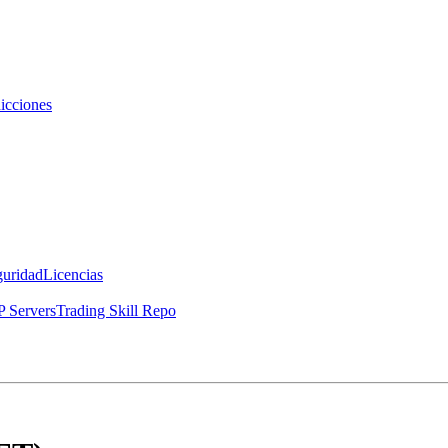
icciones
guridad
Licencias
 Servers
Trading Skill Repo