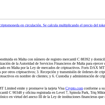
 criptomoneda en circulación. Se calcula multiplicando el precio del tok
stituida en Malta con número de registro mercantil C 88392 y domicil
orización de la Autoridad de Servicios Financieros de Malta para ejerce
ado en Malta por la Ley de mercados de criptoactivos. Foris DAX MT Lim
s por otros criptoactivos; 3. Recepción y transmisión de órdenes de cri
iptoactivos en nombre de clientes; y 6. Custodia y administración de cri
MT Limited emite y promueve la tarjeta Visa
Crypto.com
conforme a su 
cantil C 90348 y oficina registrada en Level 7, Spinola Park, Triq Mik
nico en virtud del anexo III de la Ley de instituciones financieras que r