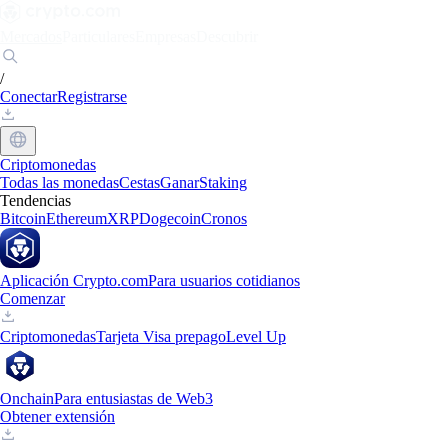
Mercados
Particulares
Empresas
Descubrir
/
Conectar
Registrarse
Criptomonedas
Todas las monedas
Cestas
Ganar
Staking
Tendencias
Bitcoin
Ethereum
XRP
Dogecoin
Cronos
Aplicación Crypto.com
Para usuarios cotidianos
Comenzar
Criptomonedas
Tarjeta Visa prepago
Level Up
Onchain
Para entusiastas de Web3
Obtener extensión