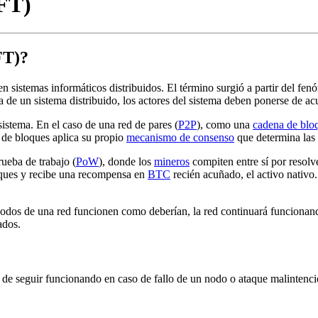
BFT)
FT)?
s en sistemas informáticos distribuidos. El término surgió a partir del 
ída de un sistema distribuido, los actores del sistema deben ponerse de a
istema. En el caso de una red de pares (
P2P
), como una
cadena de blo
 de bloques aplica su propio
mecanismo de consenso
que determina las 
ueba de trabajo (
PoW
), donde los
mineros
compiten entre sí por resolv
loques y recibe una recompensa en
BTC
recién acuñado, el activo nativo.
nodos de una red funcionen como deberían, la red continuará funcionan
ados.
r de seguir funcionando en caso de fallo de un nodo o ataque malintenc