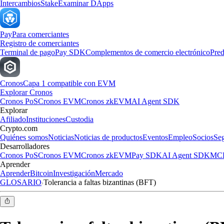
Intercambios
Stake
Examinar DApps
Pay
Para comerciantes
Registro de comerciantes
Terminal de pago
Pay SDK
Complementos de comercio electrónico
Pred
Cronos
Capa 1 compatible con EVM
Explorar Cronos
Cronos PoS
Cronos EVM
Cronos zkEVM
AI Agent SDK
Explorar
Afiliado
Instituciones
Custodia
Crypto.com
Quiénes somos
Noticias
Noticias de productos
Eventos
Empleo
Socios
Se
Desarrolladores
Cronos PoS
Cronos EVM
Cronos zkEVM
Pay SDK
AI Agent SDK
MCP
Aprender
Aprender
Bitcoin
Investigación
Mercado
GLOSARIO
Tolerancia a faltas bizantinas (BFT)