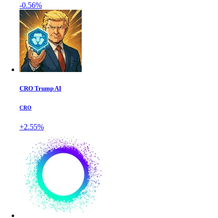
-0.56%
CRO Trump AI
CRO
+2.55%