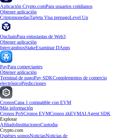
Aplicación Crypto.com
Para usuarios cotidianos
Obtener aplicación
Criptomonedas
Tarjeta Visa prepago
Level Up
Onchain
Para entusiastas de Web3
Obtener aplicación
Intercambios
Stake
Examinar DApps
Pay
Para comerciantes
Obtener aplicación
Terminal de pago
Pay SDK
Complementos de comercio
electrónico
Predicciones
Cronos
Capa 1 compatible con EVM
Más información
Cronos PoS
Cronos EVM
Cronos zkEVM
AI Agent SDK
Explorar
Afiliado
Instituciones
Custodia
Crypto.com
Quiénes somos
Noticias
Noticias de