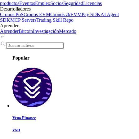
productos
Eventos
Empleo
Socios
Seguridad
Licencias
Desarrolladores
Cronos PoS
Cronos EVM
Cronos zkEVM
Pay SDK
AI Agent
SDK
MCP Servers
Trading Skill Repo
Aprender
Aprender
Bitcoin
Investigación
Mercado
Popular
Veno Finance
VNO