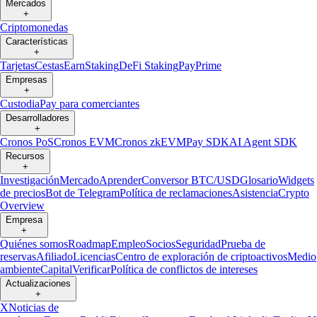
Mercados
+
Criptomonedas
Características
+
Tarjetas
Cestas
Earn
Staking
DeFi Staking
Pay
Prime
Empresas
+
Custodia
Pay para comerciantes
Desarrolladores
+
Cronos PoS
Cronos EVM
Cronos zkEVM
Pay SDK
AI Agent SDK
Recursos
+
Investigación
Mercado
Aprender
Conversor BTC/USD
Glosario
Widgets
de precios
Bot de Telegram
Política de reclamaciones
Asistencia
Crypto
Overview
Empresa
+
Quiénes somos
Roadmap
Empleo
Socios
Seguridad
Prueba de
reservas
Afiliado
Licencias
Centro de exploración de criptoactivos
Medio
ambiente
Capital
Verificar
Política de conflictos de intereses
Actualizaciones
+
X
Noticias de