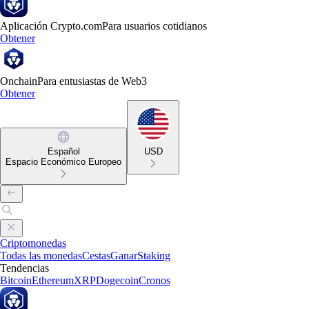
Aplicación Crypto.com
Para usuarios cotidianos
Obtener
Onchain
Para entusiastas de Web3
Obtener
Español
USD
Espacio Económico Europeo
Criptomonedas
Todas las monedas
Cestas
Ganar
Staking
Tendencias
Bitcoin
Ethereum
XRP
Dogecoin
Cronos