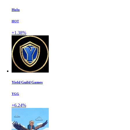
Holo
HOT
+1.38%
Yield Guild Games
YGG
+6.24%