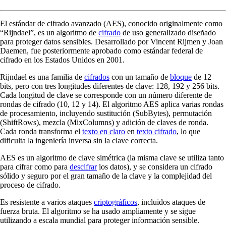
El estándar de cifrado avanzado (AES), conocido originalmente como
“Rijndael”, es un algoritmo de
cifrado
de uso generalizado diseñado
para proteger datos sensibles. Desarrollado por Vincent Rijmen y Joan
Daemen, fue posteriormente aprobado como estándar federal de
cifrado en los Estados Unidos en 2001.
Rijndael es una familia de
cifrados
con un tamaño de
bloque
de 12
bits, pero con tres longitudes diferentes de clave: 128, 192 y 256 bits.
Cada longitud de clave se corresponde con un número diferente de
rondas de cifrado (10, 12 y 14). El algoritmo AES aplica varias rondas
de procesamiento, incluyendo sustitución (SubBytes), permutación
(ShiftRows), mezcla (MixColumns) y adición de claves de ronda.
Cada ronda transforma el
texto en claro
en
texto cifrado
, lo que
dificulta la ingeniería inversa sin la clave correcta.
AES es un algoritmo de clave simétrica (la misma clave se utiliza tanto
para cifrar como para
descifrar
los datos), y se considera un cifrado
sólido y seguro por el gran tamaño de la clave y la complejidad del
proceso de cifrado.
Es resistente a varios ataques
criptográficos
, incluidos ataques de
fuerza bruta. El algoritmo se ha usado ampliamente y se sigue
utilizando a escala mundial para proteger información sensible.