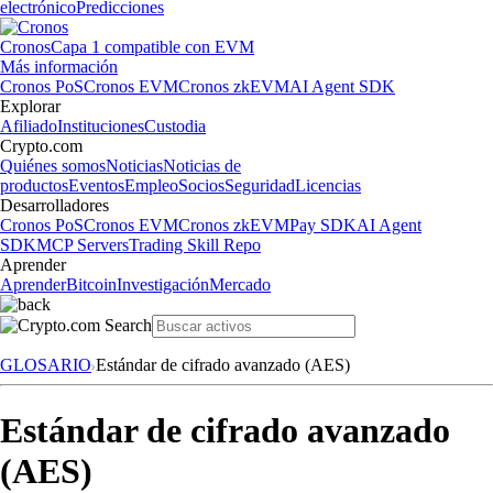
electrónico
Predicciones
Cronos
Capa 1 compatible con EVM
Más información
Cronos PoS
Cronos EVM
Cronos zkEVM
AI Agent SDK
Explorar
Afiliado
Instituciones
Custodia
Crypto.com
Quiénes somos
Noticias
Noticias de
productos
Eventos
Empleo
Socios
Seguridad
Licencias
Desarrolladores
Cronos PoS
Cronos EVM
Cronos zkEVM
Pay SDK
AI Agent
SDK
MCP Servers
Trading Skill Repo
Aprender
Aprender
Bitcoin
Investigación
Mercado
GLOSARIO
Estándar de cifrado avanzado (AES)
Estándar de cifrado avanzado
(AES)