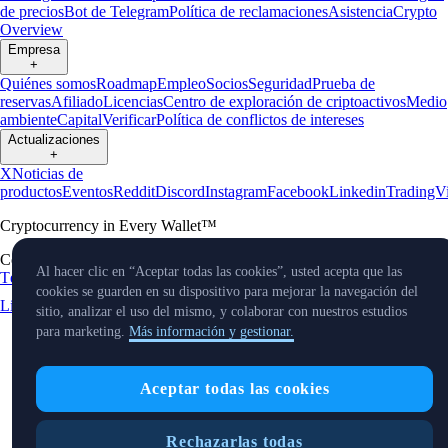
de precios
Bot de Telegram
Política de reclamaciones
Asistencia
Crypto
Overview
Empresa
+
Quiénes somos
Roadmap
Empleo
Socios
Seguridad
Prueba de
reservas
Afiliado
Licencias
Centro de exploración de criptoactivos
Medio
ambiente
Capital
Verificar
Política de conflictos de intereses
Actualizaciones
+
X
Noticias de
productos
Eventos
Reddit
Discord
Instagram
Facebook
Linkedin
TradingV
Cryptocurrency in Every Wallet™
Copyright © 2024 - 2026 Crypto.com. Todos los derechos reservados.
Al hacer clic en “Aceptar todas las cookies”, usted acepta que las
Términos y condiciones para el EEE
aviso de privacidad
Fees &
cookies se guarden en su dispositivo para mejorar la navegación del
Limits
Estado
Preferencias de cookies
sitio, analizar el uso del mismo, y colaborar con nuestros estudios
para marketing.
Más información y gestionar.
Aceptar todas las cookies
Rechazarlas todas