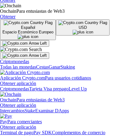
Obtener
Onchain
Para entusiastas de Web3
Obtener
Español
USD
Espacio Económico Europeo
Criptomonedas
Todas las monedas
Cestas
Ganar
Staking
Aplicación Crypto.com
Para usuarios cotidianos
Obtener aplicación
Criptomonedas
Tarjeta Visa prepago
Level Up
Onchain
Para entusiastas de Web3
Obtener aplicación
Intercambios
Stake
Examinar DApps
Pay
Para comerciantes
Obtener aplicación
Terminal de pago
Pay SDK
Complementos de comercio