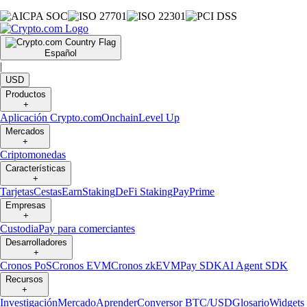
Español
|
USD
Productos
+
Aplicación Crypto.com
Onchain
Level Up
Mercados
+
Criptomonedas
Características
+
Tarjetas
Cestas
Earn
Staking
DeFi Staking
Pay
Prime
Empresas
+
Custodia
Pay para comerciantes
Desarrolladores
+
Cronos PoS
Cronos EVM
Cronos zkEVM
Pay SDK
AI Agent SDK
Recursos
+
Investigación
Mercado
Aprender
Conversor BTC/USD
Glosario
Widgets