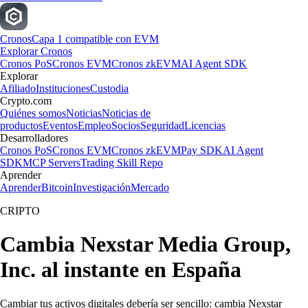
Cronos
Capa 1 compatible con EVM
Explorar Cronos
Cronos PoS
Cronos EVM
Cronos zkEVM
AI Agent SDK
Explorar
Afiliado
Instituciones
Custodia
Crypto.com
Quiénes somos
Noticias
Noticias de
productos
Eventos
Empleo
Socios
Seguridad
Licencias
Desarrolladores
Cronos PoS
Cronos EVM
Cronos zkEVM
Pay SDK
AI Agent
SDK
MCP Servers
Trading Skill Repo
Aprender
Aprender
Bitcoin
Investigación
Mercado
CRIPTO
Cambia Nexstar Media Group,
Inc. al instante en España
Cambiar tus activos digitales debería ser sencillo: cambia Nexstar