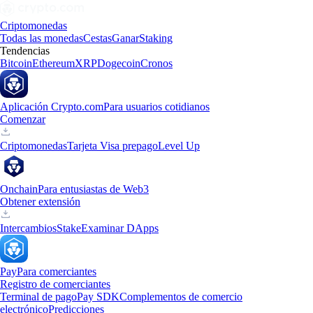
Criptomonedas
Todas las monedas
Cestas
Ganar
Staking
Tendencias
Bitcoin
Ethereum
XRP
Dogecoin
Cronos
Aplicación Crypto.com
Para usuarios cotidianos
Comenzar
Criptomonedas
Tarjeta Visa prepago
Level Up
Onchain
Para entusiastas de Web3
Obtener extensión
Intercambios
Stake
Examinar DApps
Pay
Para comerciantes
Registro de comerciantes
Terminal de pago
Pay SDK
Complementos de comercio
electrónico
Predicciones