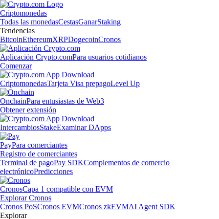
Criptomonedas
Todas las monedas
Cestas
Ganar
Staking
Tendencias
Bitcoin
Ethereum
XRP
Dogecoin
Cronos
Aplicación Crypto.com
Para usuarios cotidianos
Comenzar
Criptomonedas
Tarjeta Visa prepago
Level Up
Onchain
Para entusiastas de Web3
Obtener extensión
Intercambios
Stake
Examinar DApps
Pay
Para comerciantes
Registro de comerciantes
Terminal de pago
Pay SDK
Complementos de comercio
electrónico
Predicciones
Cronos
Capa 1 compatible con EVM
Explorar Cronos
Cronos PoS
Cronos EVM
Cronos zkEVM
AI Agent SDK
Explorar