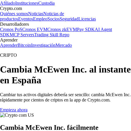
Afiliado
Instituciones
Custodia
Crypto.com
Quiénes somos
Noticias
Noticias de
productos
Eventos
Empleo
Socios
Seguridad
Licencias
Desarrolladores
Cronos PoS
Cronos EVM
Cronos zkEVM
Pay SDK
AI Agent
SDK
MCP Servers
Trading Skill Repo
Aprender
Aprender
Bitcoin
Investigación
Mercado
CRIPTO
Cambia McEwen Inc. al instante
en España
Cambiar tus activos digitales debería ser sencillo: cambia McEwen Inc.
rápidamente por cientos de criptos en la app de Crypto.com.
Empieza ahora
Cambia McEwen Inc. fácilmente