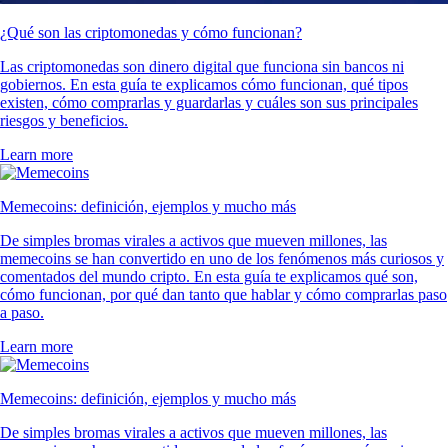
¿Qué son las criptomonedas y cómo funcionan?
Las criptomonedas son dinero digital que funciona sin bancos ni
gobiernos. En esta guía te explicamos cómo funcionan, qué tipos
existen, cómo comprarlas y guardarlas y cuáles son sus principales
riesgos y beneficios.
Learn more
Memecoins: definición, ejemplos y mucho más
De simples bromas virales a activos que mueven millones, las
memecoins se han convertido en uno de los fenómenos más curiosos y
comentados del mundo cripto. En esta guía te explicamos qué son,
cómo funcionan, por qué dan tanto que hablar y cómo comprarlas paso
a paso.
Learn more
Memecoins: definición, ejemplos y mucho más
De simples bromas virales a activos que mueven millones, las