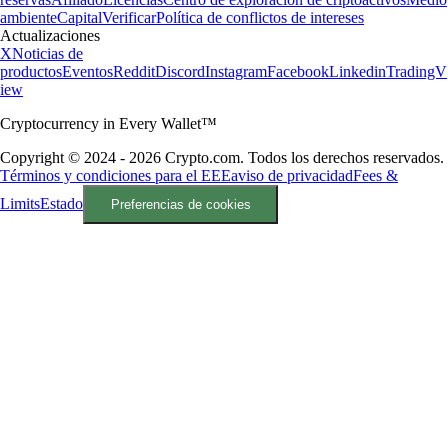
ambiente
Capital
Verificar
Política de conflictos de intereses
Actualizaciones
X
Noticias de
productos
Eventos
Reddit
Discord
Instagram
Facebook
Linkedin
TradingV
iew
Cryptocurrency in Every Wallet™
Copyright © 2024 - 2026 Crypto.com. Todos los derechos reservados.
Términos y condiciones para el EEE
aviso de privacidad
Fees &
Limits
Estado
Preferencias de cookies