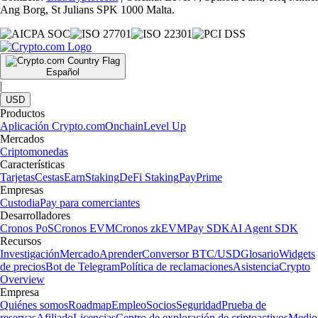
Ang Borg, St Julians SPK 1000 Malta.
Español
|
USD
Productos
Aplicación Crypto.com
Onchain
Level Up
Mercados
Criptomonedas
Características
Tarjetas
Cestas
Earn
Staking
DeFi Staking
Pay
Prime
Empresas
Custodia
Pay para comerciantes
Desarrolladores
Cronos PoS
Cronos EVM
Cronos zkEVM
Pay SDK
AI Agent SDK
Recursos
Investigación
Mercado
Aprender
Conversor BTC/USD
Glosario
Widgets
de precios
Bot de Telegram
Política de reclamaciones
Asistencia
Crypto
Overview
Empresa
Quiénes somos
Roadmap
Empleo
Socios
Seguridad
Prueba de
reservas
Afiliado
Licencias
Centro de exploración de criptoactivos
Medio