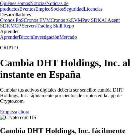
Quiénes somos
Noticias
Noticias de
productos
Eventos
Empleo
Socios
Seguridad
Licencias
Desarrolladores
Cronos PoS
Cronos EVM
Cronos zkEVM
Pay SDK
AI Agent
SDK
MCP Servers
Trading Skill Repo
Aprender
Aprender
Bitcoin
Investigación
Mercado
CRIPTO
Cambia DHT Holdings, Inc. al
instante en España
Cambiar tus activos digitales debería ser sencillo: cambia DHT
Holdings, Inc. rápidamente por cientos de criptos en la app de
Crypto.com.
Empieza ahora
Cambia DHT Holdings, Inc. fácilmente