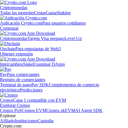
Criptomonedas
Todas las monedas
Cestas
Ganar
Staking
Aplicación Crypto.com
Para usuarios cotidianos
Comenzar
Criptomonedas
Tarjeta Visa prepago
Level Up
Onchain
Para entusiastas de Web3
Obtener extensión
Intercambios
Stake
Examinar DApps
Pay
Para comerciantes
Registro de comerciantes
Terminal de pago
Pay SDK
Complementos de comercio
electrónico
Predicciones
Cronos
Capa 1 compatible con EVM
Explorar Cronos
Cronos PoS
Cronos EVM
Cronos zkEVM
AI Agent SDK
Explorar
Afiliado
Instituciones
Custodia
Crypto.com