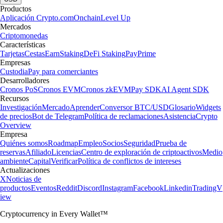
Productos
Aplicación Crypto.com
Onchain
Level Up
Mercados
Criptomonedas
Características
Tarjetas
Cestas
Earn
Staking
DeFi Staking
Pay
Prime
Empresas
Custodia
Pay para comerciantes
Desarrolladores
Cronos PoS
Cronos EVM
Cronos zkEVM
Pay SDK
AI Agent SDK
Recursos
Investigación
Mercado
Aprender
Conversor BTC/USD
Glosario
Widgets
de precios
Bot de Telegram
Política de reclamaciones
Asistencia
Crypto
Overview
Empresa
Quiénes somos
Roadmap
Empleo
Socios
Seguridad
Prueba de
reservas
Afiliado
Licencias
Centro de exploración de criptoactivos
Medio
ambiente
Capital
Verificar
Política de conflictos de intereses
Actualizaciones
X
Noticias de
productos
Eventos
Reddit
Discord
Instagram
Facebook
Linkedin
TradingV
iew
Cryptocurrency in Every Wallet™