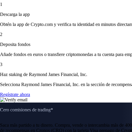
1
Descarga la app
Obtén la app de Crypto.com y verifica tu identidad en minutos directa
2
Deposita fondos
Añade fondos en euros o transfiere criptomonedas a tu cuenta para emp
3
Haz staking de Raymond James Financial, Inc.
Selecciona Raymond James Financial, Inc. en la sección de recompensas
Regístrate ahora
Cero comisiones de trading*
Saca más partido a tu dinero. Compra, vende o intercambia más de 400
de recompensas en Cronos (CRO) con la tarjeta Visa prepago de Crypt