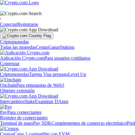
Mercados
Particulares
Empresas
Descubrir
/
Conectar
Registrarse
Criptomonedas
Todas las monedas
Cestas
Ganar
Staking
Aplicación Crypto.com
Para usuarios cotidianos
Comenzar
Criptomonedas
Tarjeta Visa prepago
Level Up
Onchain
Para entusiastas de Web3
Obtener extensión
Intercambios
Stake
Examinar DApps
Pay
Para comerciantes
Registro de comerciantes
Terminal de pago
Pay SDK
Complementos de comercio electrónico
Pred
Cronos
Capa 1 compatible con EVM