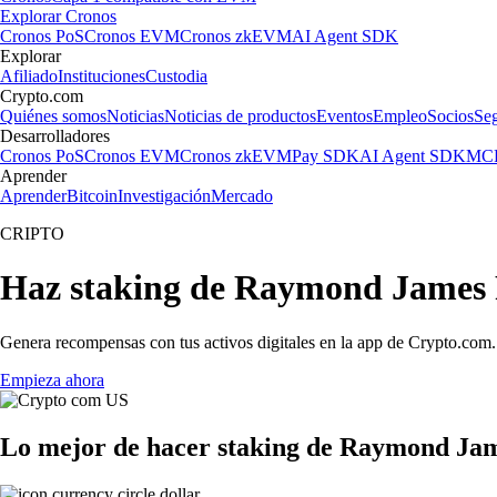
Explorar Cronos
Cronos PoS
Cronos EVM
Cronos zkEVM
AI Agent SDK
Explorar
Afiliado
Instituciones
Custodia
Crypto.com
Quiénes somos
Noticias
Noticias de productos
Eventos
Empleo
Socios
Se
Desarrolladores
Cronos PoS
Cronos EVM
Cronos zkEVM
Pay SDK
AI Agent SDK
MCP
Aprender
Aprender
Bitcoin
Investigación
Mercado
CRIPTO
Haz staking de Raymond James F
Genera recompensas con tus activos digitales en la app de Crypto.com. 
Empieza ahora
Lo mejor de hacer staking de Raymond Jame