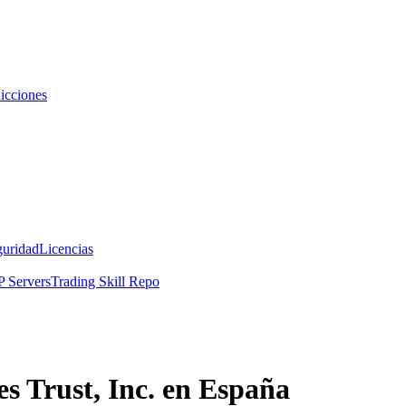
icciones
guridad
Licencias
 Servers
Trading Skill Repo
s Trust, Inc. en España