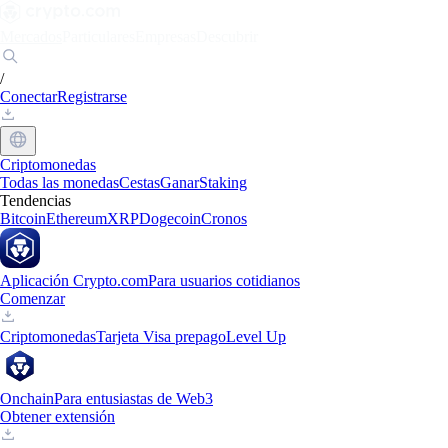
Mercados
Particulares
Empresas
Descubrir
/
Conectar
Registrarse
Criptomonedas
Todas las monedas
Cestas
Ganar
Staking
Tendencias
Bitcoin
Ethereum
XRP
Dogecoin
Cronos
Aplicación Crypto.com
Para usuarios cotidianos
Comenzar
Criptomonedas
Tarjeta Visa prepago
Level Up
Onchain
Para entusiastas de Web3
Obtener extensión