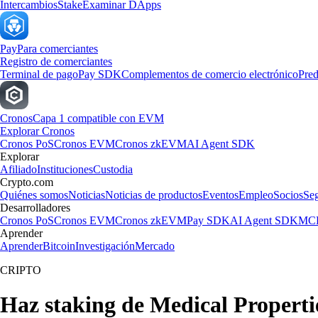
Intercambios
Stake
Examinar DApps
Pay
Para comerciantes
Registro de comerciantes
Terminal de pago
Pay SDK
Complementos de comercio electrónico
Pred
Cronos
Capa 1 compatible con EVM
Explorar Cronos
Cronos PoS
Cronos EVM
Cronos zkEVM
AI Agent SDK
Explorar
Afiliado
Instituciones
Custodia
Crypto.com
Quiénes somos
Noticias
Noticias de productos
Eventos
Empleo
Socios
Se
Desarrolladores
Cronos PoS
Cronos EVM
Cronos zkEVM
Pay SDK
AI Agent SDK
MCP
Aprender
Aprender
Bitcoin
Investigación
Mercado
CRIPTO
Haz staking de Medical Propertie