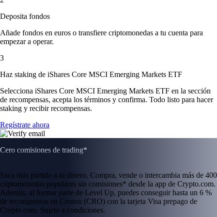
Deposita fondos
Añade fondos en euros o transfiere criptomonedas a tu cuenta para
empezar a operar.
3
Haz staking de iShares Core MSCI Emerging Markets ETF
Selecciona iShares Core MSCI Emerging Markets ETF en la sección
de recompensas, acepta los términos y confirma. Todo listo para hacer
staking y recibir recompensas.
Regístrate ahora
Cero comisiones de trading*
Saca más partido a tu dinero. Compra, vende o intercambia más de 400
criptomonedas populares sin comisiones* desde la app de Crypto.com.
Además, al formar parte de Level Up, puedes conseguir hasta un 6 %
de recompensas en Cronos (CRO) con la tarjeta Visa prepago de
Crypto.com. Sujeto a condiciones.