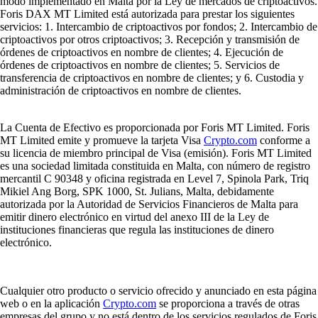
modo implementado en Malta por la Ley de mercados de criptoactivos.
Foris DAX MT Limited está autorizada para prestar los siguientes
servicios: 1. Intercambio de criptoactivos por fondos; 2. Intercambio de
criptoactivos por otros criptoactivos; 3. Recepción y transmisión de
órdenes de criptoactivos en nombre de clientes; 4. Ejecución de
órdenes de criptoactivos en nombre de clientes; 5. Servicios de
transferencia de criptoactivos en nombre de clientes; y 6. Custodia y
administración de criptoactivos en nombre de clientes.
La Cuenta de Efectivo es proporcionada por Foris MT Limited. Foris
MT Limited emite y promueve la tarjeta Visa
Crypto.com
conforme a
su licencia de miembro principal de Visa (emisión). Foris MT Limited
es una sociedad limitada constituida en Malta, con número de registro
mercantil C 90348 y oficina registrada en Level 7, Spinola Park, Triq
Mikiel Ang Borg, SPK 1000, St. Julians, Malta, debidamente
autorizada por la Autoridad de Servicios Financieros de Malta para
emitir dinero electrónico en virtud del anexo III de la Ley de
instituciones financieras que regula las instituciones de dinero
electrónico.
Cualquier otro producto o servicio ofrecido y anunciado en esta página
web o en la aplicación
Crypto.com
se proporciona a través de otras
empresas del grupo y no está dentro de los servicios regulados de Foris