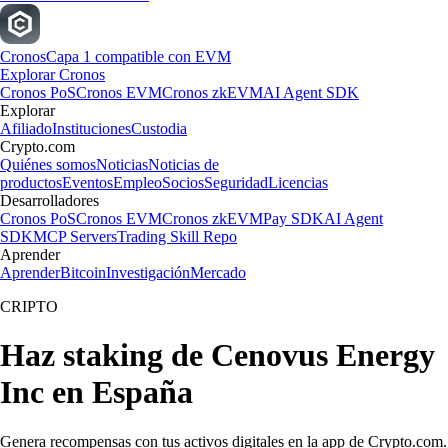
Cronos
Capa 1 compatible con EVM
Explorar Cronos
Cronos PoS
Cronos EVM
Cronos zkEVM
AI Agent SDK
Explorar
Afiliado
Instituciones
Custodia
Crypto.com
Quiénes somos
Noticias
Noticias de
productos
Eventos
Empleo
Socios
Seguridad
Licencias
Desarrolladores
Cronos PoS
Cronos EVM
Cronos zkEVM
Pay SDK
AI Agent
SDK
MCP Servers
Trading Skill Repo
Aprender
Aprender
Bitcoin
Investigación
Mercado
CRIPTO
Haz staking de Cenovus Energy
Inc en España
Genera recompensas con tus activos digitales en la app de Crypto.com.