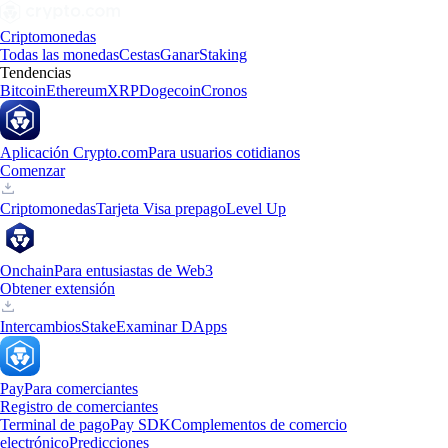
Criptomonedas
Todas las monedas
Cestas
Ganar
Staking
Tendencias
Bitcoin
Ethereum
XRP
Dogecoin
Cronos
Aplicación Crypto.com
Para usuarios cotidianos
Comenzar
Criptomonedas
Tarjeta Visa prepago
Level Up
Onchain
Para entusiastas de Web3
Obtener extensión
Intercambios
Stake
Examinar DApps
Pay
Para comerciantes
Registro de comerciantes
Terminal de pago
Pay SDK
Complementos de comercio
electrónico
Predicciones