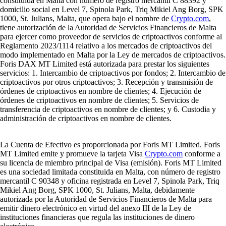
constituida en Malta con número de registro mercantil C 88392 y
domicilio social en Level 7, Spinola Park, Triq Mikiel Ang Borg, SPK
1000, St. Julians, Malta, que opera bajo el nombre de
Crypto.com
,
tiene autorización de la Autoridad de Servicios Financieros de Malta
para ejercer como proveedor de servicios de criptoactivos conforme al
Reglamento 2023/1114 relativo a los mercados de criptoactivos del
modo implementado en Malta por la Ley de mercados de criptoactivos.
Foris DAX MT Limited está autorizada para prestar los siguientes
servicios: 1. Intercambio de criptoactivos por fondos; 2. Intercambio de
criptoactivos por otros criptoactivos; 3. Recepción y transmisión de
órdenes de criptoactivos en nombre de clientes; 4. Ejecución de
órdenes de criptoactivos en nombre de clientes; 5. Servicios de
transferencia de criptoactivos en nombre de clientes; y 6. Custodia y
administración de criptoactivos en nombre de clientes.
La Cuenta de Efectivo es proporcionada por Foris MT Limited. Foris
MT Limited emite y promueve la tarjeta Visa
Crypto.com
conforme a
su licencia de miembro principal de Visa (emisión). Foris MT Limited
es una sociedad limitada constituida en Malta, con número de registro
mercantil C 90348 y oficina registrada en Level 7, Spinola Park, Triq
Mikiel Ang Borg, SPK 1000, St. Julians, Malta, debidamente
autorizada por la Autoridad de Servicios Financieros de Malta para
emitir dinero electrónico en virtud del anexo III de la Ley de
instituciones financieras que regula las instituciones de dinero