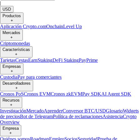
|
USD
Productos
+
Aplicación Crypto.com
Onchain
Level Up
Mercados
+
Criptomonedas
Características
+
Tarjetas
Cestas
Earn
Staking
DeFi Staking
Pay
Prime
Empresas
+
Custodia
Pay para comerciantes
Desarrolladores
+
Cronos PoS
Cronos EVM
Cronos zkEVM
Pay SDK
AI Agent SDK
Recursos
+
Investigación
Mercado
Aprender
Conversor BTC/USD
Glosario
Widgets
de precios
Bot de Telegram
Política de reclamaciones
Asistencia
Crypto
Overview
Empresa
+
Quiénes somos
Roadmap
Empleo
Socios
Seguridad
Prueba de