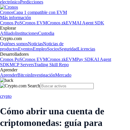
electrónico
Predicciones
Cronos
Capa 1 compatible con EVM
Más información
Cronos PoS
Cronos EVM
Cronos zkEVM
AI Agent SDK
Explorar
Afiliado
Instituciones
Custodia
Crypto.com
Quiénes somos
Noticias
Noticias de
productos
Eventos
Empleo
Socios
Seguridad
Licencias
Desarrolladores
Cronos PoS
Cronos EVM
Cronos zkEVM
Pay SDK
AI Agent
SDK
MCP Servers
Trading Skill Repo
Aprender
Aprender
Bitcoin
Investigación
Mercado
crypto
Cómo abrir una cuenta de
criptomonedas: guía para