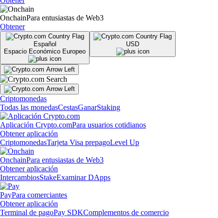
Obtener
Onchain
Para entusiastas de Web3
Obtener
Español
USD
Espacio Económico Europeo
Criptomonedas
Todas las monedas
Cestas
Ganar
Staking
Aplicación Crypto.com
Para usuarios cotidianos
Obtener aplicación
Criptomonedas
Tarjeta Visa prepago
Level Up
Onchain
Para entusiastas de Web3
Obtener aplicación
Intercambios
Stake
Examinar DApps
Pay
Para comerciantes
Obtener aplicación
Terminal de pago
Pay SDK
Complementos de comercio