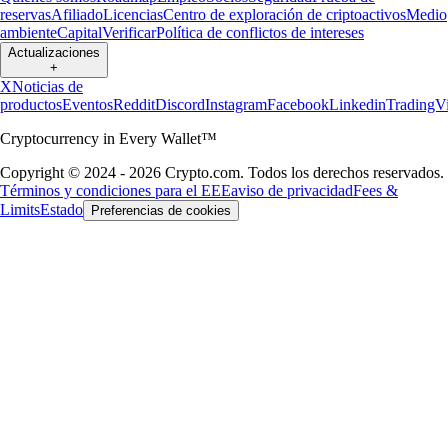
reservas
Afiliado
Licencias
Centro de exploración de criptoactivos
Medio
ambiente
Capital
Verificar
Política de conflictos de intereses
Actualizaciones
+
X
Noticias de
productos
Eventos
Reddit
Discord
Instagram
Facebook
Linkedin
TradingV
Cryptocurrency in Every Wallet™
Copyright © 2024 - 2026 Crypto.com. Todos los derechos reservados.
Términos y condiciones para el EEE
aviso de privacidad
Fees &
Limits
Estado
Preferencias de cookies