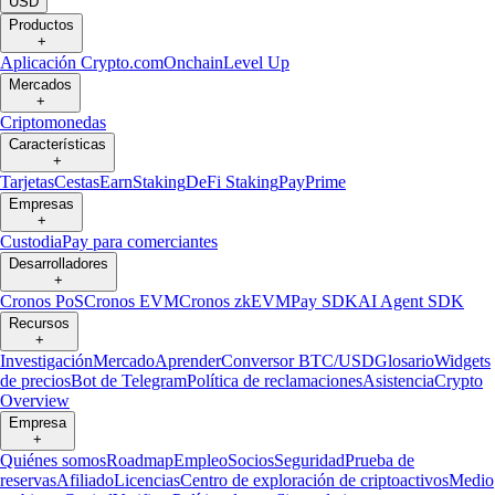
USD
Productos
+
Aplicación Crypto.com
Onchain
Level Up
Mercados
+
Criptomonedas
Características
+
Tarjetas
Cestas
Earn
Staking
DeFi Staking
Pay
Prime
Empresas
+
Custodia
Pay para comerciantes
Desarrolladores
+
Cronos PoS
Cronos EVM
Cronos zkEVM
Pay SDK
AI Agent SDK
Recursos
+
Investigación
Mercado
Aprender
Conversor BTC/USD
Glosario
Widgets
de precios
Bot de Telegram
Política de reclamaciones
Asistencia
Crypto
Overview
Empresa
+
Quiénes somos
Roadmap
Empleo
Socios
Seguridad
Prueba de
reservas
Afiliado
Licencias
Centro de exploración de criptoactivos
Medio