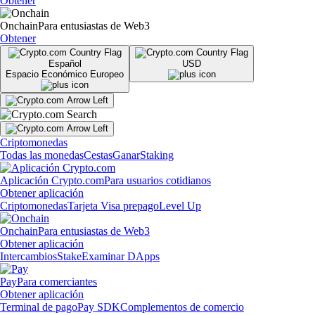
Obtener
Onchain
Para entusiastas de Web3
Obtener
Español
USD
Espacio Económico Europeo
Criptomonedas
Todas las monedas
Cestas
Ganar
Staking
Aplicación Crypto.com
Para usuarios cotidianos
Obtener aplicación
Criptomonedas
Tarjeta Visa prepago
Level Up
Onchain
Para entusiastas de Web3
Obtener aplicación
Intercambios
Stake
Examinar DApps
Pay
Para comerciantes
Obtener aplicación
Terminal de pago
Pay SDK
Complementos de comercio