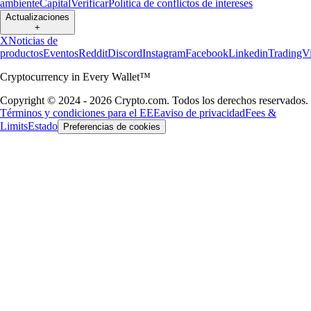
ambiente
Capital
Verificar
Política de conflictos de intereses
Actualizaciones
+
X
Noticias de
productos
Eventos
Reddit
Discord
Instagram
Facebook
Linkedin
TradingV
Cryptocurrency in Every Wallet™
Copyright © 2024 - 2026 Crypto.com. Todos los derechos reservados.
Términos y condiciones para el EEE
aviso de privacidad
Fees &
Limits
Estado
Preferencias de cookies