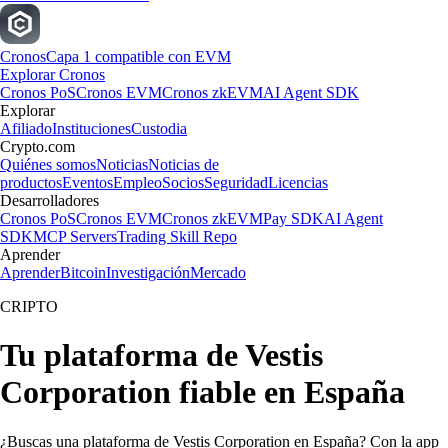
Cronos
Capa 1 compatible con EVM
Explorar Cronos
Cronos PoS
Cronos EVM
Cronos zkEVM
AI Agent SDK
Explorar
Afiliado
Instituciones
Custodia
Crypto.com
Quiénes somos
Noticias
Noticias de
productos
Eventos
Empleo
Socios
Seguridad
Licencias
Desarrolladores
Cronos PoS
Cronos EVM
Cronos zkEVM
Pay SDK
AI Agent
SDK
MCP Servers
Trading Skill Repo
Aprender
Aprender
Bitcoin
Investigación
Mercado
CRIPTO
Tu plataforma de Vestis
Corporation fiable en España
¿Buscas una plataforma de Vestis Corporation en España? Con la app