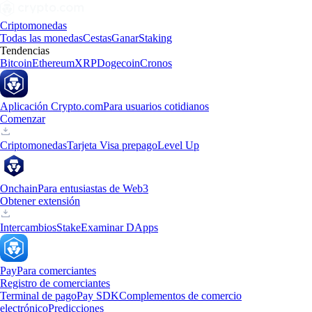
Criptomonedas
Todas las monedas
Cestas
Ganar
Staking
Tendencias
Bitcoin
Ethereum
XRP
Dogecoin
Cronos
Aplicación Crypto.com
Para usuarios cotidianos
Comenzar
Criptomonedas
Tarjeta Visa prepago
Level Up
Onchain
Para entusiastas de Web3
Obtener extensión
Intercambios
Stake
Examinar DApps
Pay
Para comerciantes
Registro de comerciantes
Terminal de pago
Pay SDK
Complementos de comercio
electrónico
Predicciones