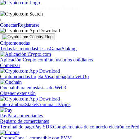
Mercados
Particulares
Empresas
Descubrir
/
Conectar
Registrarse
Criptomonedas
Todas las monedas
Cestas
Ganar
Staking
Aplicación Crypto.com
Para usuarios cotidianos
Comenzar
Criptomonedas
Tarjeta Visa prepago
Level Up
Onchain
Para entusiastas de Web3
Obtener extensión
Intercambios
Stake
Examinar DApps
Pay
Para comerciantes
Registro de comerciantes
Terminal de pago
Pay SDK
Complementos de comercio electrónico
Pred
Cronos
Capa 1 compatible con EVM