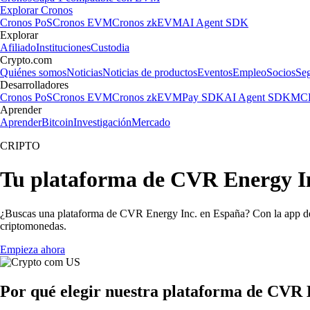
Explorar Cronos
Cronos PoS
Cronos EVM
Cronos zkEVM
AI Agent SDK
Explorar
Afiliado
Instituciones
Custodia
Crypto.com
Quiénes somos
Noticias
Noticias de productos
Eventos
Empleo
Socios
Se
Desarrolladores
Cronos PoS
Cronos EVM
Cronos zkEVM
Pay SDK
AI Agent SDK
MCP
Aprender
Aprender
Bitcoin
Investigación
Mercado
CRIPTO
Tu plataforma de CVR Energy In
¿Buscas una plataforma de CVR Energy Inc. en España? Con la app de 
criptomonedas.
Empieza ahora
Por qué elegir nuestra plataforma de CVR 